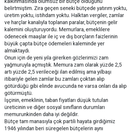
kalkınmasında olumsuz bir bütçe olduğunu
belirtmiştim. Zira geçen seneki bütçede yatırım yoktu,
üretim yoktu, istihdam yoktu. Halktan vergiler, zamlar
ve harçlar kanalıyla toplanan paralar, bütçenin gelir
kalemini oluşturuyordu. Memurlara, emeklilere
ödenecek maaşlar ile iç ve dış borçların faizlerinin
büyük çapta bütçe ödemeleri kaleminde yer
almaktaydı.
Onun için de yeni yıla girerken gözlerimizi zam
yağmuruyla açmıştık. Memura zam olarak yüzde 2,5
artı yüzde 2,5 verileceği ilan edilmiş ama yılbaşı
itibariyle gelen zamlar bu zamları çoktan alıp
götürdüğü gibi elinde avucunda ne varsa onları da alıp
götürmüştü.
İşçinin, emeklinin, taban fiyatları düşük tutulan
üreticinin ve diğer sosyal sınıfların durumları
memurunkinden daha iyi değildir.
Bütçe tam manasıyla çok partili hayata girdiğimiz
1946 yılından beri süregelen bütçelerin aynı