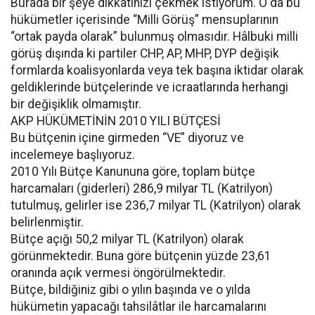
Burada bir şeye dikkatinizi çekmek istiyorum. O da bu
hükümetler içerisinde “Milli Görüş” mensuplarının
“ortak payda olarak” bulunmuş olmasıdır. Hâlbuki milli
görüş dışında ki partiler CHP, AP, MHP, DYP değişik
formlarda koalisyonlarda veya tek başına iktidar olarak
geldiklerinde bütçelerinde ve icraatlarında herhangi
bir değişiklik olmamıştır.
AKP HÜKÜMETİNİN 2010 YILI BÜTÇESİ
Bu bütçenin içine girmeden “VE” diyoruz ve
incelemeye başlıyoruz.
2010 Yılı Bütçe Kanununa göre, toplam bütçe
harcamaları (giderleri) 286,9 milyar TL (Katrilyon)
tutulmuş, gelirler ise 236,7 milyar TL (Katrilyon) olarak
belirlenmiştir.
Bütçe açığı 50,2 milyar TL (Katrilyon) olarak
görünmektedir. Buna göre bütçenin yüzde 23,61
oranında açık vermesi öngörülmektedir.
Bütçe, bildiğiniz gibi o yılın başında ve o yılda
hükümetin yapacağı tahsilâtlar ile harcamalarını