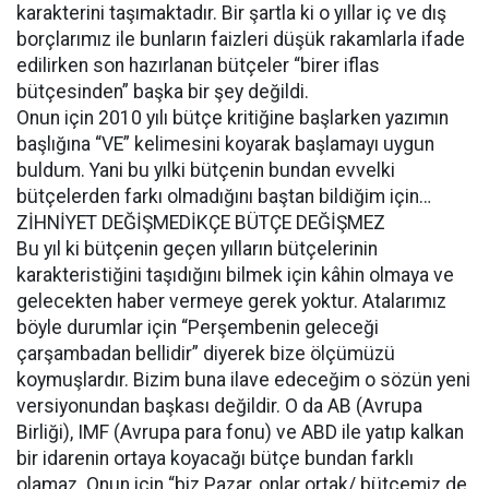
karakterini taşımaktadır. Bir şartla ki o yıllar iç ve dış
borçlarımız ile bunların faizleri düşük rakamlarla ifade
edilirken son hazırlanan bütçeler “birer iflas
bütçesinden” başka bir şey değildi.
Onun için 2010 yılı bütçe kritiğine başlarken yazımın
başlığına “VE” kelimesini koyarak başlamayı uygun
buldum. Yani bu yılki bütçenin bundan evvelki
bütçelerden farkı olmadığını baştan bildiğim için…
ZİHNİYET DEĞİŞMEDİKÇE BÜTÇE DEĞİŞMEZ
Bu yıl ki bütçenin geçen yılların bütçelerinin
karakteristiğini taşıdığını bilmek için kâhin olmaya ve
gelecekten haber vermeye gerek yoktur. Atalarımız
böyle durumlar için “Perşembenin geleceği
çarşambadan bellidir” diyerek bize ölçümüzü
koymuşlardır. Bizim buna ilave edeceğim o sözün yeni
versiyonundan başkası değildir. O da AB (Avrupa
Birliği), IMF (Avrupa para fonu) ve ABD ile yatıp kalkan
bir idarenin ortaya koyacağı bütçe bundan farklı
olamaz. Onun için “biz Pazar, onlar ortak/ bütçemiz de