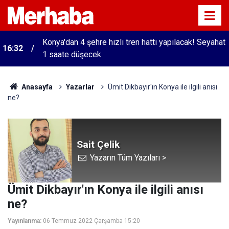
Konya'dan 4 şehre hızlı tren hattı yapılacak! Seyahat
16:32
1 saate düşecek
Anasayfa
Yazarlar
Ümit Dikbayır'ın Konya ile ilgili anısı
ne?
Sait Çelik
Yazarın Tüm Yazıları >
Ümit Dikbayır'ın Konya ile ilgili anısı
ne?
Yayınlanma:
06 Temmuz 2022 Çarşamba 15:20