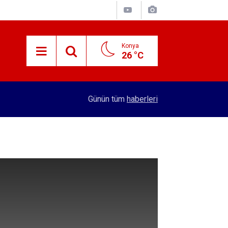
Konya
26 °C
15:38
Konyalı patron 70 bin TL maaşla personel arıyor!
Günün tüm
haberleri