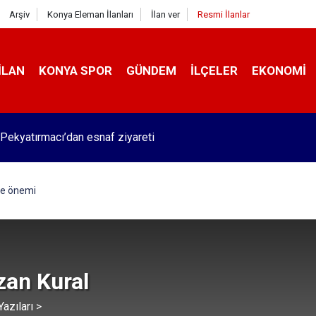
Arşiv
Konya Eleman İlanları
İlan ver
Resmi İlanlar
İLAN
KONYA SPOR
GÜNDEM
İLÇELER
EKONOMI
Pekyatırmacı’dan esnaf ziyareti
ve önemi
an Kural
azıları >