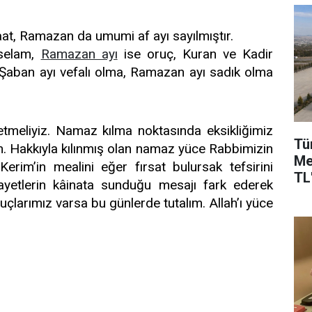
at, Ramazan da umumi af ayı sayılmıştır.
 selam,
Ramazan ayı
ise oruç, Kuran ve Kadir
 Şaban ayı vefalı olma, Ramazan ayı sadık olma
tmeliyiz. Namaz kılma noktasında eksikliğimiz
Tü
m. Hakkıyla kılınmış olan namaz yüce Rabbimizin
Me
erim’in mealini eğer fırsat bulursak tefsirini
TL'
yetlerin kâinata sunduğu mesajı fark ederek
uçlarımız varsa bu günlerde tutalım. Allah’ı yüce