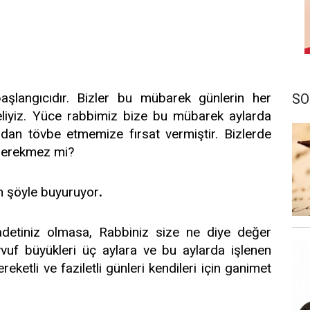
başlangıcıdır. Bizler bu mübarek günlerin her
SO
meliyiz. Yüce rabbimiz bize bu mübarek aylarda
rdan tövbe etmemize fırsat vermiştir. Bizlerde
 gerekmez mi?
n şöyle buyuruyor
.
detiniz olmasa, Rabbiniz size ne diye değer
avvuf büyükleri üç aylara ve bu aylarda işlenen
eketli ve faziletli günleri kendileri için ganimet