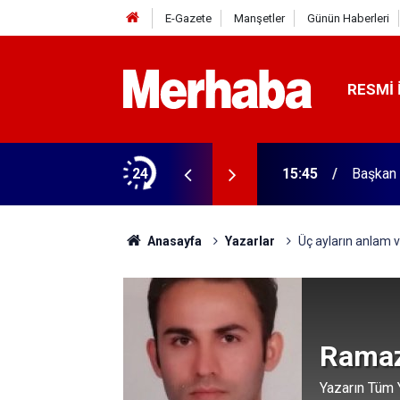
E-Gazete
Manşetler
Günün Haberleri
RESMI 
ğitim Kampüsü'ne ziyaret
24
15:45
Başkan 
Anasayfa
Yazarlar
Üç ayların anlam 
Ramaz
Yazarın Tüm Y