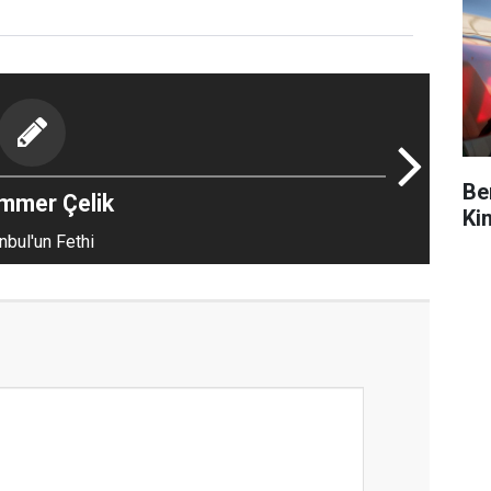
Be
mmer Çelik
Ki
nbul'un Fethi