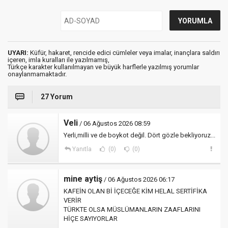
UYARI:
Küfür, hakaret, rencide edici cümleler veya imalar, inançlara saldırı
içeren, imla kuralları ile yazılmamış,
Türkçe karakter kullanılmayan ve büyük harflerle yazılmış yorumlar
onaylanmamaktadır.
27 Yorum
Veli
/ 06 Ağustos 2026 08:59
Yerli,milli ve de boykot değil. Dört gözle bekliyoruz...
Yanıtla
(0)
(0)
mine aytiş
/ 06 Ağustos 2026 06:17
KAFEİN OLAN Bİ İÇECEĞE KİM HELAL SERTİFİKA
VERİR
TÜRKTE OLSA MÜSLÜMANLARIN ZAAFLARINI
HİÇE SAYIYORLAR