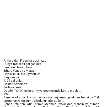
Ankara'dan Figen kardeşimiz...
Dünya tatlısı bir çalışanımız...
İzmir'den Nuran hanım...
Erhan, Yunus ve Murat...
Hepsi TSYD'nin kıymetlileri...
Sağolsunlar...
7/24 çalıştılar...
Hakları ödenmez...
Fedakarlardı...
Özetle, TSYD'nin karşı kıyıya geçmesinde köprü oldular...
xxx
Seminere katılan konuşmacılara da değinmek gerekirse, hepsi de Türk
sporunun ya da Türk futbolunun ağır abileri...
Şenez Erzik'ten Fatih Terim'e, Mehmet Baykan'dan, Mancini'ye, Yılmaz