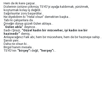
Hem de iki kere çarpar...
Dizlerinin üstüne çökmüş TSYD'yi ayağa kaldırmak, yürütmek,
koşturmak kolay iş değildi...
Sağolsunlar zoru başardılar...
Ne diyebilirim ki “Helal olsun” demekten başka...
Tabi ki çalışanlara da...
Örneğin dünya güzeli Gülen ablaya...
“
Gülen abla”
deyince...
Sadi-i Şirazi,
“Güzel kadın bir mücevher, iyi kadın ise bir
hazinedir”
demiş...
Anlayacağınız Faik abi, hem bir mücevhere, hem de bir hazineye sahip...
Şanslı yani...
Daha ne olsun ki...
Birgül hanım mesala...
TSYD'nin
“birşey”
i değil,
“herşey”
i...