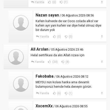
Yanıtla
(0)
(1)
Nazan sayan
/ 06 Ağustos 2026 08:56
Kafein kahvede de var Coco colada alkol var
kafein ayrı yani kafein var diye helal olmaz diye
bir durum yok
Yanıtla
(0)
(0)
All Arslan
/ 05 Ağustos 2026 23:46
Helal sertifikası da alın Allah rızası için
Yanıtla
(23)
(8)
Fakobaba
/ 06 Ağustos 2026 08:12
MEYSU nün kolası harika ama devamlı
bulamıyoruz hemde hela.deneyin görün.
Yanıtla
(6)
(1)
XxcemXx
/ 06 Ağustos 2026 08:55