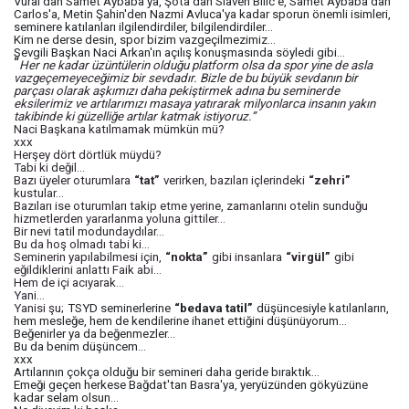
Vural'dan Samet Aybaba'ya, Şota'dan Slaven Bilic'e, Samet Aybaba'dan
Carlos'a, Metin Şahin'den Nazmi Avluca'ya kadar sporun önemli isimleri,
seminere katılanları ilgilendirdiler, bilgilendirdiler...
Kim ne derse desin, spor bizim vazgeçilmezimiz...
Sevgili Başkan Naci Arkan'ın açılış konuşmasında söyledi gibi...
“
Her ne kadar üzüntülerin olduğu platform olsa da spor yine de asla
vazgeçemeyeceğimiz bir sevdadır. Bizle de bu büyük sevdanın bir
parçası olarak aşkımızı daha pekiştirmek adına bu seminerde
eksilerimiz ve artılarımızı masaya yatırarak milyonlarca insanın yakın
takibinde ki güzelliğe artılar katmak istiyoruz.”
Naci Başkana katılmamak mümkün mü?
xxx
Herşey dört dörtlük müydü?
Tabi ki değil...
Bazı üyeler oturumlara
“tat”
verirken, bazıları içlerindeki
“zehri”
kustular...
Bazıları ise oturumları takip etme yerine, zamanlarını otelin sunduğu
hizmetlerden yararlanma yoluna gittiler...
Bir nevi tatil modundaydılar...
Bu da hoş olmadı tabi ki...
Seminerin yapılabilmesi için,
“nokta”
gibi insanlara
“virgül”
gibi
eğildiklerini anlattı Faik abi...
Hem de içi acıyarak...
Yani...
Yanisi şu;
TSYD seminerlerine
“bedava tatil”
düşüncesiyle katılanların,
hem mesleğe, hem de kendilerine ihanet ettiğini düşünüyorum...
Beğenirler ya da beğenmezler...
Bu da benim düşüncem...
xxx
Artılarının çokça olduğu bir semineri daha geride bıraktık...
Emeği geçen herkese Bağdat'tan Basra'ya, yeryüzünden gökyüzüne
kadar selam olsun...