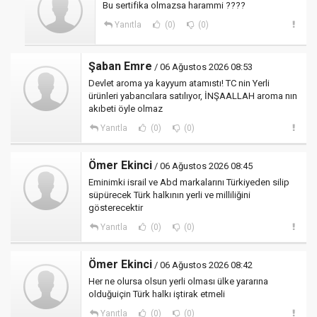
Bu sertifika olmazsa harammi ????
Yanıtla
(0)
(0)
Şaban Emre
/ 06 Ağustos 2026 08:53
Devlet aroma ya kayyum atamıstı! TC nin Yerli
ürünleri yabancılara satılıyor, İNŞAALLAH aroma nın
akıbeti öyle olmaz
Yanıtla
(0)
(0)
Ömer Ekinci
/ 06 Ağustos 2026 08:45
Eminimki israil ve Abd markalarını Türkiyeden silip
süpürecek Türk halkının yerli ve milliliğini
gösterecektir
Yanıtla
(0)
(0)
Ömer Ekinci
/ 06 Ağustos 2026 08:42
Her ne olursa olsun yerli olması ülke yararına
olduğuiçin Türk halkı iştirak etmeli
Yanıtla
(0)
(0)