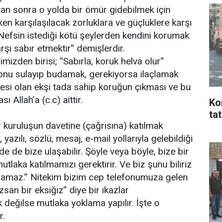
ktan sonra o yolda bir ömür gidebilmek için
ken karşılaşılacak zorluklara ve güçlüklere karşı
“Nefsin istediği kötü şeylerden kendini korumak
şı sabır etmektir” demişlerdir.
izden birisi; “Sabırla, koruk helva olur”
 onu sulayıp budamak, gerekiyorsa ilaçlamak
esi olan ekşi tada sahip koruğun çıkması ve bu
 Allah’a (c.c) aittir.
Ko
ta
kuruluşun davetine (çağrısına) katılmak
yazılı, sözlü, mesaj, e-mail yollarıyla gelebildiği
nde de bize ulaşabilir. Şöyle veya böyle, bize bir
tlaka katılmamızı gerektirir. Ve biz şunu biliriz
pılamaz.” Nitekim bizim cep telefonumuza gelen
san bir eksiğiz” diye bir ikazlar
k değilse mutlaka yoklama yapılır. İşte o
r.