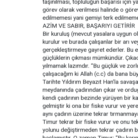
taşınılması, topluluğun başarısı için y
görev olarak verilmesi halinde o görev
edilmemesi yani gemiyi terk edilmeme
AZİM VE SABIR, BAŞARIYI GETİRİR
Bir kuruluş (mevcut yasalara uygun ol
kurulur ve burada çalışanlar bir arı v
gerçekleştirmeye gayret ederler. Bu e
güçlüklerin çıkması mümkündür. Çıkac
yılmamak lazımdır. “Bu güçlük ve zor
çalışacağım ki Allah (c.c) da bana bü
Tarihte Yıldırım Beyazıt Han’la savaşa
meydanında çadırından çıkar ve ordu
kendi çadırının bezinde yürüyen bir kar
gelmiştir ki ona bir fiske vurur ve y
aynı çadırın üzerine tekrar tırmanmaya
Timur tekrar bir fiske vurur ve onu te
yolunu değiştirmeden tekrar çadırın
başlamıştır. O zaman Timur; “Bu karın