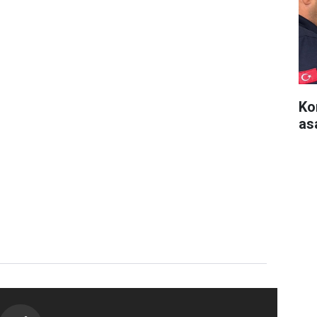
Ko
as