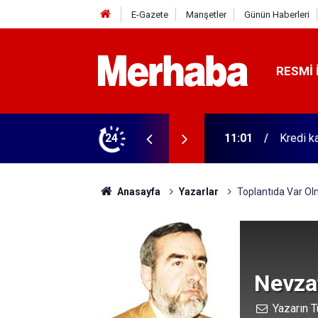
E-Gazete
Manşetler
Günün Haberleri
RESMI 
arsa riskte olabilirsiniz!
24
11:00
Hayatın
Anasayfa
Yazarlar
Toplantıda Var O
Nevzat
Yazarın T