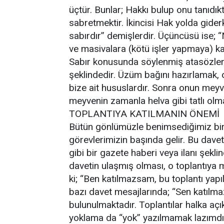
üçtür. Bunlar; Hakkı bulup onu tanıdı
sabretmektir. İkincisi Hak yolda gider
sabırdır” demişlerdir. Üçüncüsü ise; 
ve masivalara (kötü işler yapmaya) kar
Sabır konusunda söylenmiş atasözlerim
şeklindedir. Üzüm bağını hazırlamak,
bize ait hususlardır. Sonra onun meyv
meyvenin zamanla helva gibi tatlı olması
TOPLANTIYA KATILMANIN ÖNEMİ
Bütün gönlümüzle benimsediğimiz bir 
görevlerimizin başında gelir. Bu davet, 
gibi bir gazete haberi veya ilanı şekli
davetin ulaşmış olması, o toplantıya mu
ki; “Ben katılmazsam, bu toplantı ya
bazı davet mesajlarında; “Sen katılmaz
bulunulmaktadır. Toplantılar halka açı
yoklama da “yok” yazılmamak lazımdı