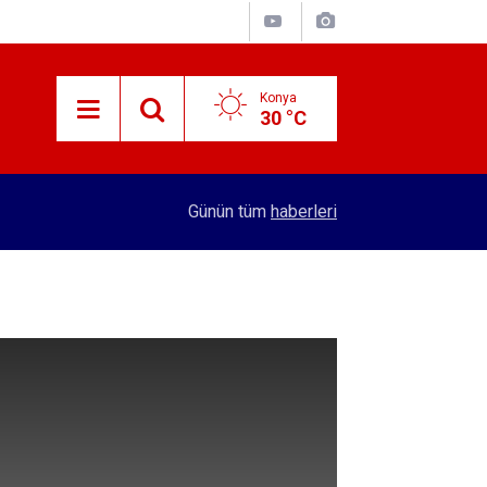
Konya
30 °C
10:40
Konya'da bakımı yapılmayan asansörler mühürle
Günün tüm
haberleri