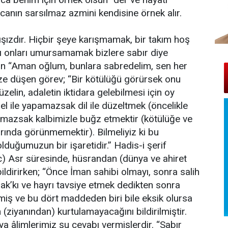
anın sarsılmaz azmini kendisine örnek alır.
şızdır. Hiçbir şeye karışmamak, bir takım hoş
ı onları umursamamak bizlere sabır diye
an “Aman oğlum, bunlara sabredelim, sen her
ize düşen görev; “Bir kötülüğü görürsek onu
zelin, adaletin iktidara gelebilmesi için oy
 el ile yapamazsak dil ile düzeltmek (öncelikle
pamazsak kalbimizle buğz etmektir (kötülüğe ve
ında görünmemektir). Bilmeliyiz ki bu
lduğumuzun bir işaretidir.” Hadis-i şerif
(c.c) Asr süresinde, hüsrandan (dünya ve ahiret
 bildirirken; “Önce İman sahibi olmayı, sonra salih
Hak’kı ve hayrı tavsiye etmek dedikten sonra
miş ve bu dört maddeden biri bile eksik olursa
(ziyanından) kurtulamayacağını bildirilmiştir.
a âlimlerimiz şu cevabı vermişlerdir. “Sabır