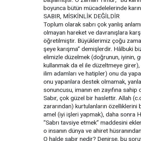
boyunca bütün mücadelelerinde karınc
SABIR, MİSKİNLİK DEĞİLDİR
Toplum olarak sabrı çok yanlış anlamı
olmayan hareket ve davranışlara karş
öğretilmiştir. Büyüklerimiz çoğu zam
şeye karışma” demişlerdir. Hâlbuki b
elimizle düzelmek (doğrunun, iyinin, gü
kullanmak da el ile düzeltmeye girer),
ilim adamları ve hatipler) onu da ya
onu yapanlara destek olmamak, yanlar
sonuncusu, imanın en zayıfına sahip o
Sabır, çok güzel bir haslettir. Allah 
zararından) kurtulanların özelliklerini
amel (iyi işleri yapmak), daha sonra 
“Sabrı tavsiye etmek” maddesini ekle
o insanın dünya ve ahiret hüsranından 
O halde sabır nedir? Denirse, bu soruy