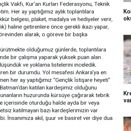
ençlik Vakfı, Kur’an Kurları Federasyonu, Teknik
Ko
tım. Her ay yaptığımız aylık toplantılara
ok
kür belgesi, plaket, madalya ve hediyeler verir,
lık) haline getirenlere önce gerekli ikazı yapar,
örevinden alarak, o göreve bir başka
ı yürütmekte olduğumuz günlerde, toplantılara
zerinde bir çalışma yaparak yüksek puan alan
üşündük ve yoklama listelerini inceledik.
iren bir durumdu. Yol mesafesi Ankara’ya en
en her ay yaptığımız “Gençlik İstişare heyeti”
n Batman’dan katılan kardeşimiz olduğunu
Kr
ulunanların huzurunda kürsüye çağırarak tebrik
var
lçe içerisinde oturduğu halde ayda bir veya
retsiz katılmayan bazı kardeşlerimizin var
. İnsanımıza akıl, şuur ve basiret ver diye dua