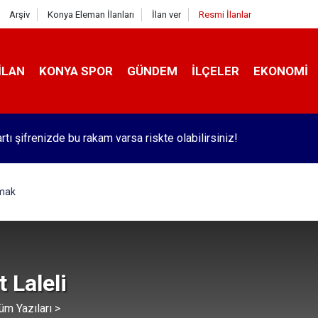
Arşiv
Konya Eleman İlanları
İlan ver
Resmi İlanlar
İLAN
KONYA SPOR
GÜNDEM
İLÇELER
EKONOMI
 İçinden Kısa Kısa - 183
lmak
 Laleli
üm Yazıları >