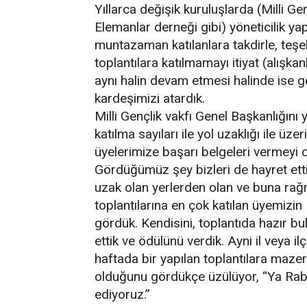
Yıllarca değişik kuruluşlarda (Milli G
Elemanlar derneği gibi) yöneticilik yap
muntazaman katılanlara takdirle, teşek
toplantılara katılmamayı itiyat (alışkan
aynı halin devam etmesi halinde ise g
kardeşimizi atardık.
Milli Gençlik vakfı Genel Başkanlığın
katılma sayıları ile yol uzaklığı ile ü
üyelerimize başarı belgeleri vermeyi d
Gördüğümüz şey bizleri de hayret ett
uzak olan yerlerden olan ve buna rağm
toplantılarına en çok katılan üyemizi
gördük. Kendisini, toplantıda hazır b
ettik ve ödülünü verdik. Ayni il veya i
haftada bir yapılan toplantılara maze
olduğunu gördükçe üzülüyor, “Ya Rabbi
ediyoruz.”