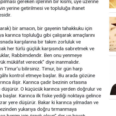
apılması gereken işlerinin bir kısmı, üye üzerine
in yerine getirilmesi ve topluluğa ihanet
sidir.
arak) bir amacın, bir gayenin tahakkuku için
eya karınca topluluğu gibi çalışarak amaçlarını
snada karşılarına bir takım zorluluk ve
ak her türlü güçlük karşısında sabretmek ve
luklar, Rabbimdendir. Ben onu yenmeye
yük mükâfat verecek” diye inanmalıdır.
n Timur’u bilirsiniz. Timur, bir gün harp
gâhı kontrol etmeye başlar. Bu arada gözüne
ınca ilişir. Karınca çadır bezinin ortasına
ere düşürür. O küçücük karınca yerden doğrulur ve
 başlar. Karınca ilk fiske yediği noktaya gelince
krar yere düşürür. Bakar ki karınca yılmadan ve
 bezinden yukarıya doğru tırmanmaya
ca benim için örnek olsun” der ve hayatı