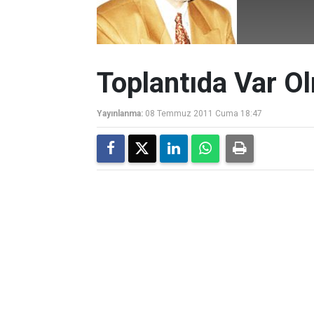
Toplantıda Var O
Yayınlanma:
08 Temmuz 2011 Cuma 18:47