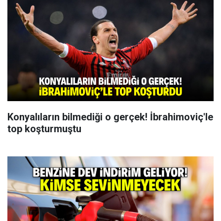
Konyalıların bilmediği o gerçek! İbrahimoviç'le
top koşturmuştu