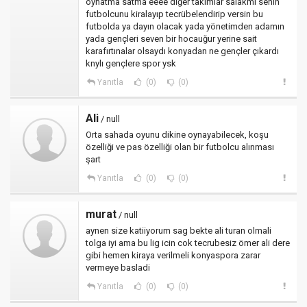
oynatma satma eeee diğer takımlar salakmı senin
futbolcunu kiralayıp tecrübelendirip versin bu
futbolda ya dayın olacak yada yönetimden adamın
yada gençleri seven bir hocauğur yerine sait
karafırtınalar olsaydı konyadan ne gençler çıkardı
knylı gençlere spor ysk
Yanıtla
(0)
(0)
Ali
/ null
Orta sahada oyunu dikine oynayabilecek, koşu
özelliği ve pas özelliği olan bir futbolcu alınması
şart
Yanıtla
(0)
(0)
murat
/ null
aynen size katiiyorum sag bekte ali turan olmali
tolga iyi ama bu lig icin cok tecrubesiz ömer ali dere
gibi hemen kiraya verilmeli konyaspora zarar
vermeye basladi
Yanıtla
(0)
(0)