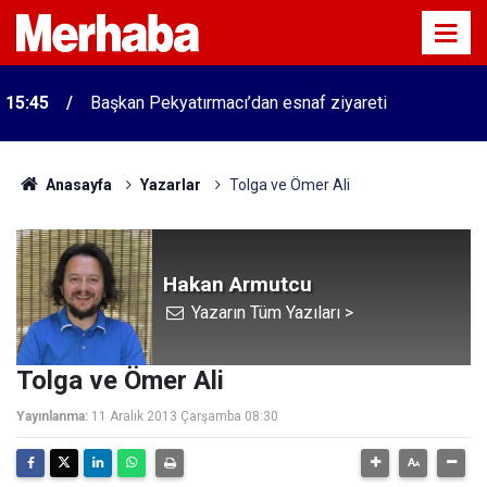
15:45
Başkan Pekyatırmacı’dan esnaf ziyareti
Anasayfa
Yazarlar
Tolga ve Ömer Ali
Hakan Armutcu
Yazarın Tüm Yazıları >
Tolga ve Ömer Ali
Yayınlanma:
11 Aralık 2013 Çarşamba 08:30