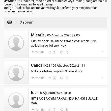
UYARI:
Küfür, hakaret, rencide edici cümleler veya imalar, inançlara saldırı
içeren, imla kuralları ile yazılmamış,
Türkçe karakter kullanılmayan ve büyük harflerle yazılmış yorumlar
onaylanmamaktadır.
3 Yorum
Misafir
/ 06 Ağustos 2026 22:00
Hızlı trendeki sıkıntı ne zaman çözülecek. Niye
açıklama ve ilgilenen yok
Yanıtla
(1)
(0)
Cancarkci
/ 06 Ağustos 2026 21:11
60 tane otobüs saydım. 3 tane eksik.
Yanıtla
(4)
(2)
E.t
/ 06 Ağustos 2026 18:48
GİT BAK BAKIYIM ARKASINDA HANGİ SÜLALE
VAR.
Yanıtla
(7)
(3)