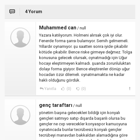
4 Yorum
Muhammed can
/ null
Yazara katılıyorum. Holmeni alırsak çok iyi olur.
Fenerde forma şansı bulamıyor. Semih gelmemeli.
Yıllardır oynamıyor. şu saatten sonra iyide çıkabilir
kötüde çıkabilir. Bence riske girmeye değmez. Tolga
konusuna gelecek olursak; oynatmadığı için Uğur
hocayı eleştirmeyen kalmadı. şuanda zorunluluktan
dolayı forma giyiyor. Bence eleştirenler dönüp uğur
hocadan özür dilemeli. oynatmamakta ne kadar
haklı olduğunu gördük.
Yanıtla
(0)
(0)
genç taraftarı
/ null
yönetim başına gelecekleri bildiği için konyalı
gençleri satmıyo satıp dışarda başarılı olursa bu
gençler ne cvp verecekler konyaspor kamuoyuna
oynatıncada bunlar tecrübesiz konyalı gençler
tecrübeyi manavdan bakkaldan alamadığına göre