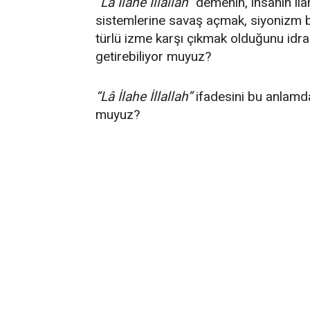
“Lâ İlahe İllallah”
demenin, insanın ilah
sistemlerine savaş açmak, siyonizm b
türlü izme karşı çıkmak olduğunu idra
getirebiliyor muyuz?
“Lâ İlahe İllallah”
ifadesini bu anlamda
muyuz?