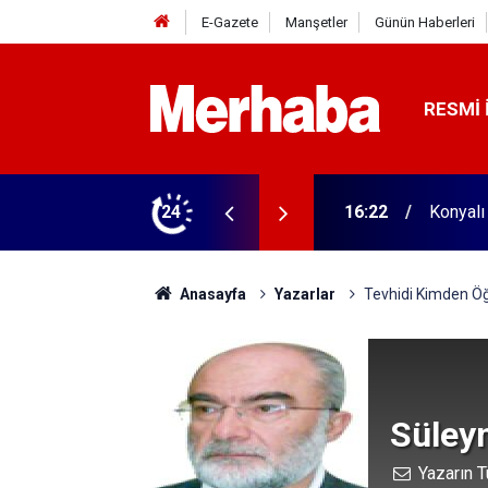
E-Gazete
Manşetler
Günün Haberleri
RESMI 
16:22
Konyalı
24
16:04
Konyasp
Anasayfa
Yazarlar
Tevhidi Kimden Ö
Süley
Yazarın T