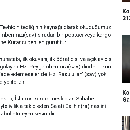
Ko
31
Tevhidin tebliğinin kaynağı olarak okuduğumuz
mberimizi(sav) sıradan bir postacı veya kargo
ine Kurancı denilen güruhtur.
hatabı, ilk okuyanı, ilk öğreticisi ve açıklayıcısı
 uygulayan Hz. Peygamberimizi(sav) dinde hüküm
fade edemeseler de Hz. Rasulullah’ı(sav) yok
diyenlerdir.
Ko
esim; İslam’ın kurucu nesli olan Sahabe
Ga
yle iyilikle takip eden Selefi Salihin(ra) neslini
 kabul etmeyen kesimdir.