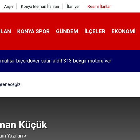
Arşiv
Konya Eleman İlanları
İlan ver
Resmi İlanlar
İLAN
KONYA SPOR
GÜNDEM
İLÇELER
EKONOMI
 muhtar biçerdöver satın aldı! 313 beygir motoru var
orlu Kramer'den yıllar sonra Galatasaraylı Osimhen itirafı
ğreneceğiz
man Küçük
üm Yazıları >