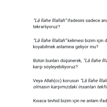
“Lâ İlahe İllallah”
ifadesini sadece ana
tekrarlıyoruz?
“Lâ İlahe İllallah”
kelimesi bizim için d
koyabilmek anlamına geliyor mu?
Bütün bunları düşünerek,
“Lâ İlahe İll
karşı söyleyebiliyoruz?
Veya Allah(cc) korusun
“Lâ İlahe İll
olmasın karşımızdaki insanları tekf
Kısaca tevhid bizim için ne anlam ifa