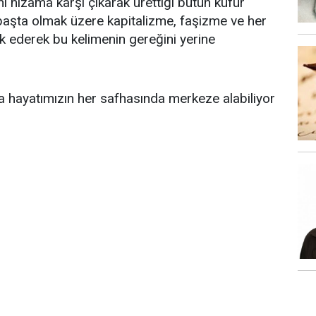
i nizama karşı çıkarak ürettiği bütün küfür
aşta olmak üzere kapitalizme, faşizme ve her
k ederek bu kelimenin gereğini yerine
 hayatımızın her safhasında merkeze alabiliyor