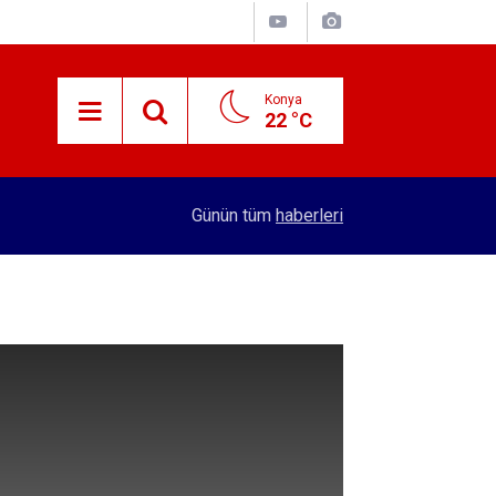
Konya
22 °C
15:29
Merkez Bankası rezervleri açıklandı
Günün tüm
haberleri