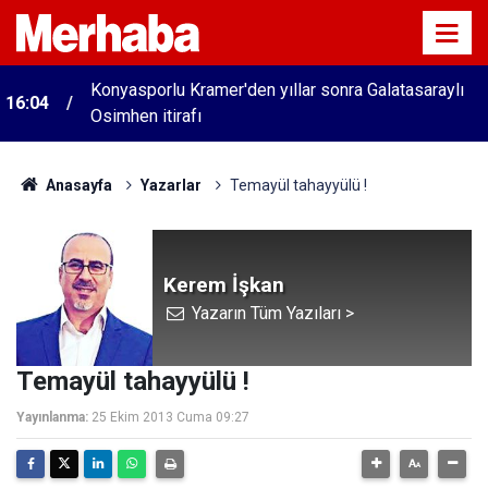
Konyasporlu Kramer'den yıllar sonra Galatasaraylı
16:04
Osimhen itirafı
Anasayfa
Yazarlar
Temayül tahayyülü !
Kerem İşkan
Yazarın Tüm Yazıları >
Temayül tahayyülü !
Yayınlanma:
25 Ekim 2013 Cuma 09:27