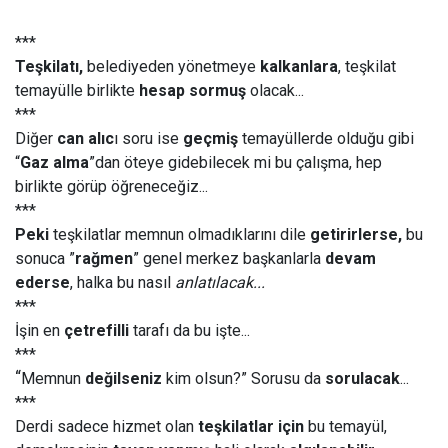
***
Teşkilatı,
belediyeden yönetmeye
kalkanlara
, teşkilat
temayülle birlikte
hesap sormuş
olacak...
***
Diğer
can alıc
ı soru ise
geçmiş
temayüllerde olduğu gibi
“
Gaz alma
”dan öteye gidebilecek mi bu çalışma, hep
birlikte görüp öğreneceğiz...
***
Peki
teşkilatlar memnun olmadıklarını dile
getirirlerse,
bu
sonuca ”
rağmen
” genel merkez başkanlarla
devam
ederse
, halka bu nasıl
anlatılacak...
***
İşin en
çetrefilli
tarafı da bu işte...
***
“
Memnun
değilseniz
kim olsun?” Sorusu da
sorulacak
...
***
Derdi sadece hizmet olan
teşkilatlar için
bu temayül,