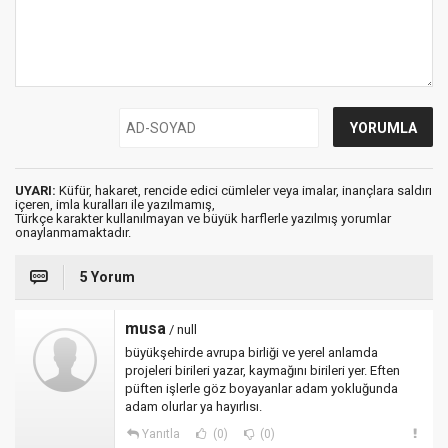
UYARI:
Küfür, hakaret, rencide edici cümleler veya imalar, inançlara saldırı
içeren, imla kuralları ile yazılmamış,
Türkçe karakter kullanılmayan ve büyük harflerle yazılmış yorumlar
onaylanmamaktadır.
5 Yorum
musa
/ null
büyükşehirde avrupa birliği ve yerel anlamda
projeleri birileri yazar, kaymağını birileri yer. Eften
püften işlerle göz boyayanlar adam yokluğunda
adam olurlar ya hayırlısı.
Yanıtla
(0)
(0)