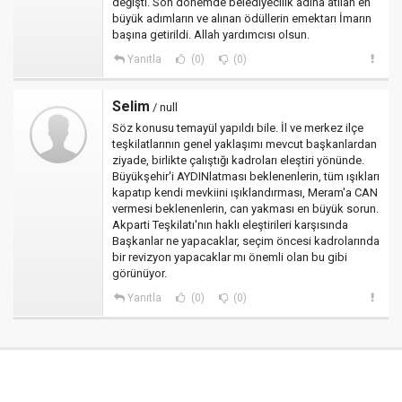
değişti. Son dönemde belediyecilik adına atılan en
büyük adımların ve alınan ödüllerin emektarı İmarın
başına getirildi. Allah yardımcısı olsun.
Yanıtla
(0)
(0)
Selim
/ null
Söz konusu temayül yapıldı bile. İl ve merkez ilçe
teşkilatlarının genel yaklaşımı mevcut başkanlardan
ziyade, birlikte çalıştığı kadroları eleştiri yönünde.
Büyükşehir'i AYDINlatması beklenenlerin, tüm ışıkları
kapatıp kendi mevkiini ışıklandırması, Meram'a CAN
vermesi beklenenlerin, can yakması en büyük sorun.
Akparti Teşkilatı'nın haklı eleştirileri karşısında
Başkanlar ne yapacaklar, seçim öncesi kadrolarında
bir revizyon yapacaklar mı önemli olan bu gibi
görünüyor.
Yanıtla
(0)
(0)