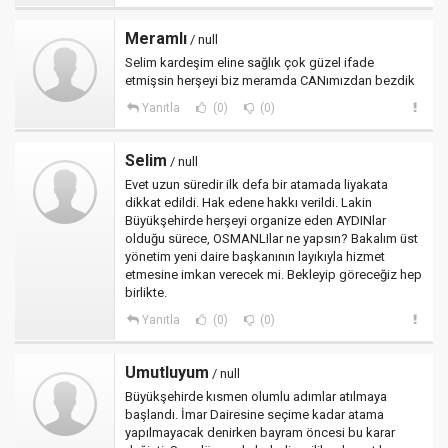
Meramlı
/ null
Selim kardeşim eline sağlık çok güzel ifade
etmişsin herşeyi biz meramda CANımızdan bezdik
Yanıtla
(0)
(0)
Selim
/ null
Evet uzun süredir ilk defa bir atamada liyakata
dikkat edildi. Hak edene hakkı verildi. Lakin
Büyükşehirde herşeyi organize eden AYDINlar
olduğu sürece, OSMANLIlar ne yapsın? Bakalım üst
yönetim yeni daire başkanının layıkıyla hizmet
etmesine imkan verecek mi. Bekleyip göreceğiz hep
birlikte.
Yanıtla
(0)
(0)
Umutluyum
/ null
Büyükşehirde kısmen olumlu adımlar atılmaya
başlandı. İmar Dairesine seçime kadar atama
yapılmayacak denirken bayram öncesi bu karar