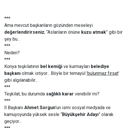
***
Ama mevcut başkanların gözünden meseleyi
değerlendirirseniz
; “Aslanların önüne
kuzu atmak
” gibi bir
şey bu...
***
Neden?
***
Konya teşkilatının
bel kemiği
ve kurmayları
belediye
başkanı
olmak istiyor... Böyle bir temayül
'bulunmaz fırsat
'
gibi algılanabilir...
***
Teşkilat, bu durumda
sağlıklı karar
verebilir mi?
***
İl Başkanı
Ahmet Sorgun
'un ismi sosyal medyada ve
kamuyoyunda yüksek sesle “
Büyükşehir Adayı
” olarak
geçiyor...