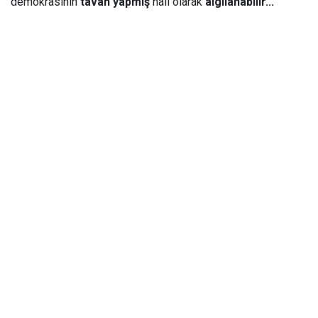
demokrasinin
tavan yapmış
hali olarak
algılanabilir...