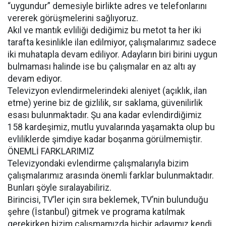
“uygundur” demesiyle birlikte adres ve telefonlarını
vererek görüşmelerini sağlıyoruz.
Akıl ve mantık evliliği dediğimiz bu metot ta her iki
tarafta kesinlikle ilan edilmiyor, çalışmalarımız sadece
iki muhatapla devam ediliyor. Adayların biri birini uygun
bulmaması halinde ise bu çalışmalar en az altı ay
devam ediyor.
Televizyon evlendirmelerindeki aleniyet (açıklık, ilan
etme) yerine biz de gizlilik, sır saklama, güvenilirlik
esası bulunmaktadır. Şu ana kadar evlendirdiğimiz
158 kardeşimiz, mutlu yuvalarında yaşamakta olup bu
evliliklerde şimdiye kadar boşanma görülmemiştir.
ÖNEMLİ FARKLARIMIZ
Televizyondaki evlendirme çalışmalarıyla bizim
çalışmalarımız arasında önemli farklar bulunmaktadır.
Bunları şöyle sıralayabiliriz.
Birincisi, TV’ler için sıra beklemek, TV’nin bulunduğu
şehre (İstanbul) gitmek ve programa katılmak
gerekirken bizim çalışmamızda hiçbir adayımız kendi