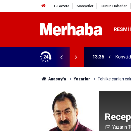
E-Gazete
Manşetler
Günün Haberleri
RESMI 
 yeni isim
24
13:36
Konya'da
Anasayfa
Yazarlar
Tehlike çanları ça
Recep
Yazarın T