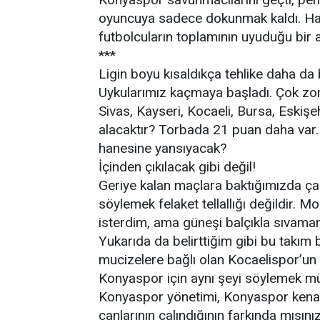
oyuncuya sadece dokunmak kaldı. Hazırl
futbolcuların toplamının uyuduğu bir 
***
Ligin boyu kısaldıkça tehlike daha da
Uykularımız kaçmaya başladı. Çok zor 
Sivas, Kayseri, Kocaeli, Bursa, Eskişe
alacaktır? Torbada 21 puan daha var
hanesine yansıyacak?
İçinden çıkılacak gibi değil!
Geriye kalan maçlara baktığımızda ça
söylemek felaket tellallığı değildir. M
isterdim, ama güneşi balçıkla sıvaman
Yukarıda da belirttiğim gibi bu takım
mucizelere bağlı olan Kocaelispor’un
Konyaspor için aynı şeyi söylemek m
Konyaspor yönetimi, Konyaspor kenar 
çanlarının çalındığının farkında mısını