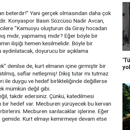
dan beterdir!” Yani gerçek olmasından daha çok
lidir. Konyaspor Basın Sözcüsü Nadir Avcan,
ecilere “Kamuoyu oluşturun da Giray hocadan
mış mıdır, yapmamış mıdır? Eğer böyle bir
ımın ilişiği hemen kesilmelidir. Böyle bir
aydınlatacak, doyurucu bir açıklama
'Tü
” denilse de, kurt elmanın içine girmiştir bir
yo
atılmış, saflar netleşmiş! Dikiş tutar mı tutmaz
ri ile duygu ve hedef birlikteliğinde değillerse
k mümkün değil gibi.
il, takdir edersiniz. Çünkü, katedilmesi
n bir hedef var. Mecburen yürüyecek bu kervan
birlerini. Mecburen sarılacaklar işlerine. Eğer
bu gemide. Kurt elmayı kemirmeye devam etse