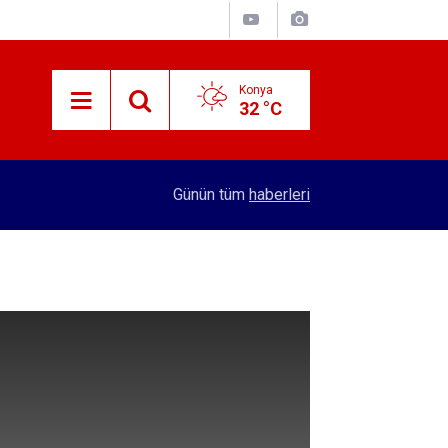
Konya
32 °C
12:14
Birlikte Kanat Çırpmak
Günün tüm
haberleri