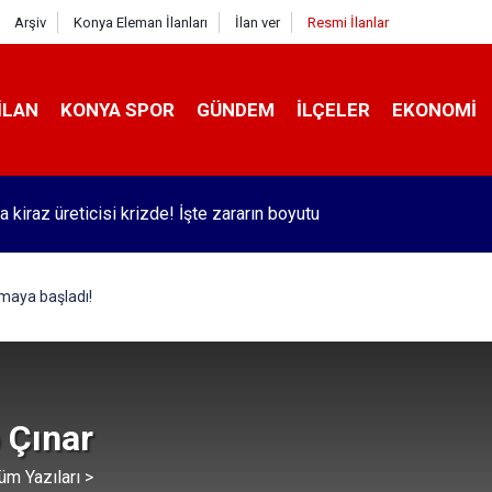
Arşiv
Konya Eleman İlanları
İlan ver
Resmi İlanlar
İLAN
KONYA SPOR
GÜNDEM
İLÇELER
EKONOMI
 kiraz üreticisi krizde! İşte zararın boyutu
lmaya başladı!
 Çınar
üm Yazıları >