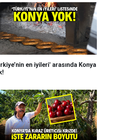
rkiye’nin en iyileri' arasında Konya
k!