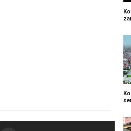
Kon
za
Ko
se