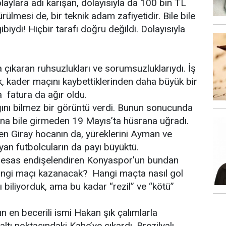
aylara adı karışan, dolayısıyla da 100 bin TL
lmesi de, bir teknik adam zafiyetidir. Bile bile
ydi! Hiçbir tarafı doğru değildi. Dolayısıyla
 çıkaran ruhsuzlukları ve sorumsuzluklarıydı. İş
, kader maçını kaybettiklerinden daha büyük bir
a fatura da ağır oldu.
ını bilmez bir görüntü verdi. Bunun sonucunda
na bile girmeden 19 Mayıs’ta hüsrana uğradı.
en Giray hocanın da, yüreklerini Ayman ve
n futbolcuların da payı büyüktü.
beni esas endişelendiren Konyaspor’un bundan
hangi maçı kazanacak? Hangi maçta nasıl gol
biliyorduk, ama bu kadar “rezil” ve “kötü”
ın en becerili ismi Hakan şık çalımlarla
tı noktasındaki Kahe’ye çıkardı, Brezilyalı