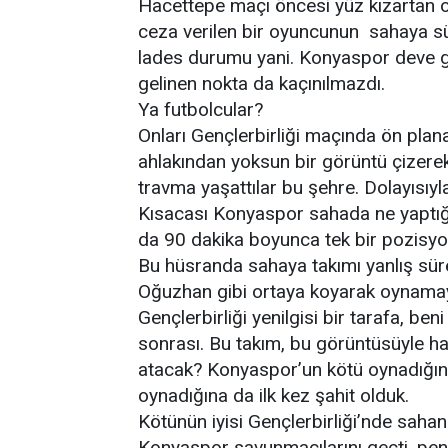
Hacettepe maçı öncesi yüz kızartan ol
ceza verilen bir oyuncunun sahaya sürü
lades durumu yani. Konyaspor deve gibi
gelinen nokta da kaçınılmazdı.
Ya futbolcular?
Onları Gençlerbirliği maçında ön plana
ahlakından yoksun bir görüntü çizerek
travma yaşattılar bu şehre. Dolayısıyl
Kısacası Konyaspor sahada ne yaptığ
da 90 dakika boyunca tek bir pozisyo
Bu hüsranda sahaya takımı yanlış sür
Oğuzhan gibi ortaya koyarak oynamaya
Gençlerbirliği yenilgisi bir tarafa, 
sonrası. Bu takım, bu görüntüsüyle 
atacak? Konyaspor’un kötü oynadığını 
oynadığına da ilk kez şahit olduk.
Kötünün iyisi Gençlerbirliği’nde sahan
Konyaspor savunmacılarını geçti, penal