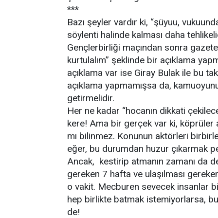
***
Bazı şeyler vardır ki, “şüyuu, vukuun
söylenti halinde kalması daha tehlike
Gençlerbirliği maçından sonra gazet
kurtulalım” şeklinde bir açıklama yap
açıklama var ise Giray Bulak ile bu tak
açıklama yapmamışsa da, kamuoyunu 
getirmelidir.
Her ne kadar “hocanın dikkati çekilecek
kere! Ama bir gerçek var ki, köprüler 
mı bilinmez. Konunun aktörleri birbirle
eğer, bu durumdan huzur çıkarmak pe
Ancak, kestirip atmanın zamanı da değ
gereken 7 hafta ve ulaşılması gereke
o vakit. Mecburen sevecek insanlar bir
hep birlikte batmak istemiyorlarsa, 
de!