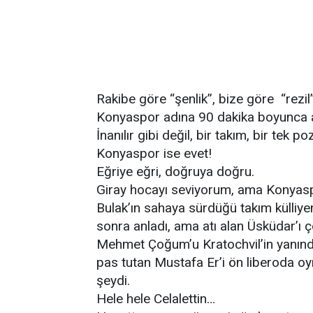
Rakibe göre “şenlik”, bize göre “rezil”
Konyaspor adına 90 dakika boyunca akı
İnanılır gibi değil, bir takım, bir te
Konyaspor ise evet!
Eğriye eğri, doğruya doğru.
Giray hocayı seviyorum, ama Konyaspo
Bulak’ın sahaya sürdüğü takım külliyen 
sonra anladı, ama atı alan Üsküdar’ı ç
Mehmet Çoğum’u Kratochvil’in yanında
pas tutan Mustafa Er’i ön liberoda oy
şeydi.
Hele hele Celalettin…