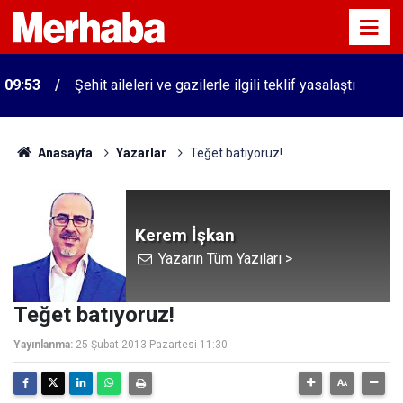
09:53
Şehit aileleri ve gazilerle ilgili teklif yasalaştı
Anasayfa
Yazarlar
Teğet batıyoruz!
Kerem İşkan
Yazarın Tüm Yazıları >
Teğet batıyoruz!
Yayınlanma:
25 Şubat 2013 Pazartesi 11:30