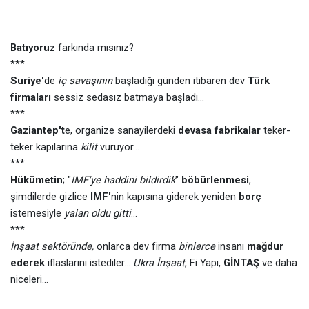
Batıyoruz
farkında mısınız?
***
Suriye'
de
iç savaşının
başladığı günden itibaren dev
Türk
firmaları
sessiz sedasız batmaya başladı...
***
Gaziantep't
e, organize sanayilerdeki
devasa fabrikalar
teker-
teker kapılarına
kilit
vuruyor...
***
Hükümetin
; "
IMF'ye haddini bildirdik
"
böbürlenmesi
,
şimdilerde gizlice
IMF'
nin kapısına giderek yeniden
borç
istemesiyle
yalan oldu gitti
...
***
İnşaat sektöründe,
onlarca dev firma
binlerce
insanı
mağdur
ederek
iflaslarını istediler...
Ukra İnşaat
, Fi Yapı,
GİNTAŞ
ve daha
niceleri...