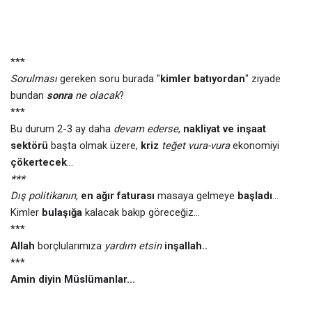
***
Sorulması
gereken soru burada "
kimler batıyordan
" ziyade
bundan
sonra
ne olacak
?
***
Bu durum 2-3 ay daha
devam ederse
,
nakliyat ve inşaat
sektörü
başta olmak üzere,
kriz
teğet vura-vura
ekonomiyi
çökertecek
...
***
Dış politikanın
,
en ağır faturası
masaya gelmeye
başladı
...
Kimler
bulaşığa
kalacak bakıp göreceğiz...
***
Allah
borçlularımıza
yardım etsin
inşallah..
***
Amin diyin Müslümanlar...