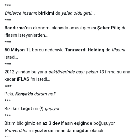
***
Binlerce insanın
birikimi
de
yalan oldu gitti...
***
Bandırma'
nın ekonomi alanında amiral gemisi
Şeker Piliç
de
iflasını isteyenlerden...
***
50 Milyon
TL borcu nedeniyle
Tanrıverdi Holding
de
iflasını
istedi...
***
2012 yılından bu yana
sektörlerinde başı çeken 10
firma şu ana
kadar
İFLASI'
nı
istedi...
***
Peki,
Konya'da
durum ne
?
***
Bizi kriz
teğet
mi (!)
geçiyor
...
***
Bizim bildiğimiz en
az 3 dev
iflasın
eşiğinde
boğuşuyor...
Batıverdiler
mi
yüzlerce
insan da
mağdur
olacak...