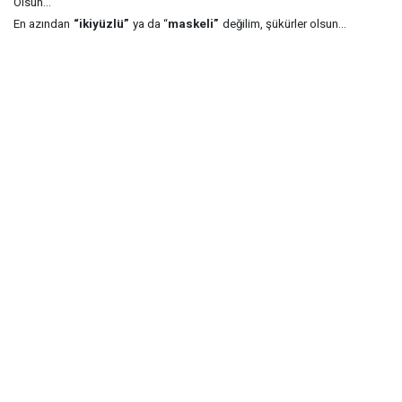
Olsun...
En azından
“ikiyüzlü”
ya da “
maskeli”
değilim, şükürler olsun...