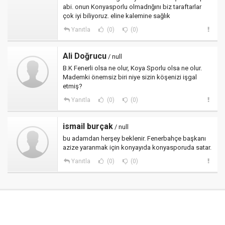
abi. onun Konyasporlu olmadrığını biz taraftarlar
çok iyi biliyoruz. eline kalemine sağlık
Yanıtla
(0)
(0)
Ali Doğrucu
/ null
B.K Fenerli olsa ne olur, Koya Sporlu olsa ne olur.
Mademki önemsiz biri niye sizin köşenizi işgal
etmiş?
Yanıtla
(0)
(0)
ismail burçak
/ null
bu adamdan herşey beklenir. Fenerbahçe başkanı
azize yaranmak için konyayıda konyasporuda satar.
Yanıtla
(0)
(0)