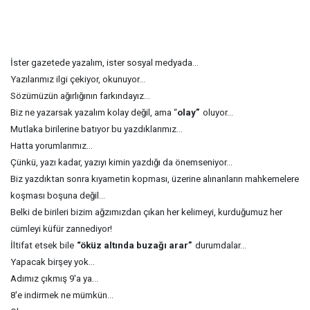
İster gazetede yazalım, ister sosyal medyada...
Yazılarımız ilgi çekiyor, okunuyor...
Sözümüzün ağırlığının farkındayız...
Biz ne yazarsak yazalım kolay değil, ama “
olay”
oluyor...
Mutlaka birilerine batıyor bu yazdıklarımız...
Hatta yorumlarımız...
Çünkü, yazı kadar, yazıyı kimin yazdığı da önemseniyor...
Biz yazdıktan sonra kıyametin kopması, üzerine alınanların mahkemelere
koşması boşuna değil...
Belki de birileri bizim ağzımızdan çıkan her kelimeyi, kurduğumuz her
cümleyi küfür zannediyor!
İltifat etsek bile
“öküz altında buzağı arar”
durumdalar...
Yapacak birşey yok...
Adımız çıkmış 9'a ya...
8'e indirmek ne mümkün...