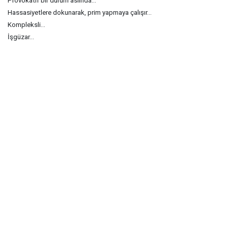
Provokatif bir durum aslında...
Hassasiyetlere dokunarak, prim yapmaya çalışır...
Kompleksli...
İşgüzar...