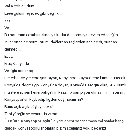
Valla çok güldüm...
Eeee gülünmeyecek gibi değil ki...
xxx
Ve...
Bu sorumun cevabını alıncaya kadar da sormaya devam edeceğim...
Yıllar önce de sormuştum, dağlardan taşlardan ses geldi, bundan
gelmedi...
Evet...
Maç Konya'da...
Ve ligin son maçı...
Fenerbahçe yenerse şampiyon, Konyaspor kaybederse küme düşecek...
Konya'da doğmayıp, Konya'da doyan, Konya'da zengin olan,
B.K
isimli
muhterem, sen Fenerbahçe'nin kazanıp şampiyon olmasını mı istersin,
Konyaspor'un kaybedip ligden düşmesini mi?
Bunu açık açık söyleyeceksin...
Tabi yüreğin ve cesaretin varsa...
“
B.K'nın Konyaspor aşkı”
diyerek seni pazarlamaya çalışanlar hariç,
gerçek
Konyasporlular olarak bizim acelemiz yok, bekleriz!