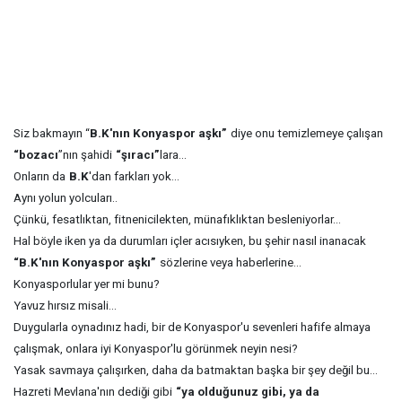
Siz bakmayın “
B.K'nın Konyaspor aşkı”
diye onu temizlemeye çalışan
“bozacı
”nın şahidi
“şıracı”
lara...
Onların da
B.K
'dan farkları yok...
Aynı yolun yolcuları..
Çünkü, fesatlıktan, fitnenicilekten, münafıklıktan besleniyorlar...
Hal böyle iken ya da durumları içler acısıyken, bu şehir nasıl inanacak
“B.K'nın Konyaspor aşkı”
sözlerine veya haberlerine...
Konyasporlular yer mi bunu?
Yavuz hırsız misali...
Duygularla oynadınız hadi, bir de Konyaspor'u sevenleri hafife almaya
çalışmak, onlara iyi Konyaspor'lu görünmek neyin nesi?
Yasak savmaya çalışırken, daha da batmaktan başka bir şey değil bu...
Hazreti Mevlana'nın dediği gibi
“ya olduğunuz gibi, ya da