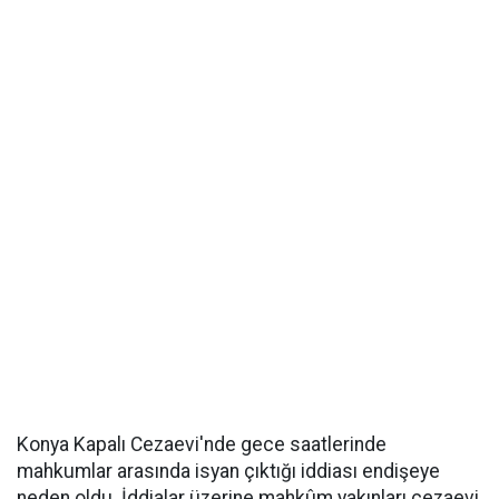
Konya Kapalı Cezaevi'nde gece saatlerinde
mahkumlar arasında isyan çıktığı iddiası endişeye
neden oldu. İddialar üzerine mahkûm yakınları cezaevi