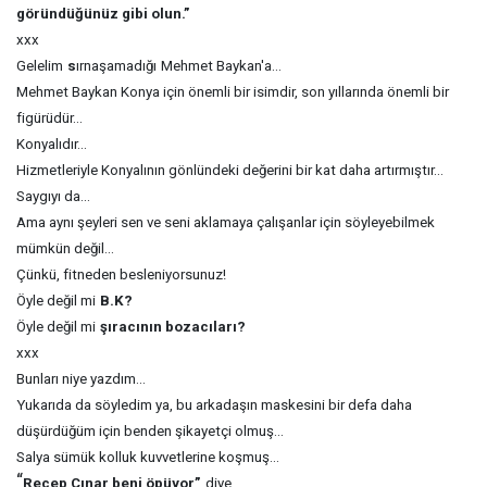
göründüğünüz gibi olun.”
xxx
Gelelim
s
ırnaşamadığı
Mehmet Baykan'a...
Mehmet Baykan Konya için önemli bir isimdir, son yıllarında önemli bir
figürüdür...
Konyalıdır...
Hizmetleriyle Konyalının gönlündeki değerini bir kat daha artırmıştır...
Saygıyı da...
Ama aynı şeyleri sen ve seni aklamaya çalışanlar için söyleyebilmek
mümkün değil...
Çünkü, fitneden besleniyorsunuz!
Öyle değil mi
B.K?
Öyle değil mi
şıracının bozacıları?
xxx
Bunları niye yazdım...
Yukarıda da söyledim ya, bu arkadaşın maskesini bir defa daha
düşürdüğüm için benden şikayetçi olmuş...
Salya sümük kolluk kuvvetlerine koşmuş...
“
Recep Çınar beni öpüyor”
diye...