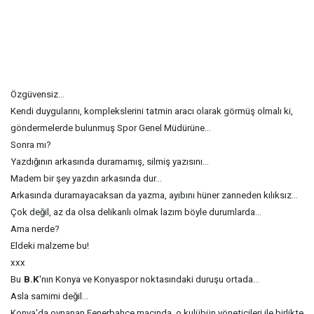
Özgüvensiz...
Kendi duygularını, komplekslerini tatmin aracı olarak görmüş olmalı ki,
göndermelerde bulunmuş Spor Genel Müdürüne...
Sonra mı?
Yazdığının arkasında duramamış, silmiş yazısını...
Madem bir şey yazdın arkasında dur...
Arkasında duramayacaksan da yazma, ayıbını hüner zanneden kılıksız...
Çok değil, az da olsa delikanlı olmak lazım böyle durumlarda...
Ama nerde?
Eldeki malzeme bu!
xxx
Bu
B.K
'nın Konya ve Konyaspor noktasındaki duruşu ortada...
Asla samimi değil...
Konya'da oynanan Fenerbahçe maçında, o kulübün yöneticileri ile birlikte