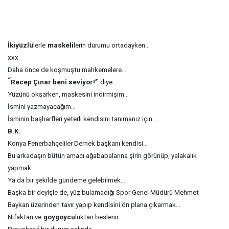
İkiyüzlü
lerle
maskeli
lerin durumu ortadayken...
xxx
Daha önce de koşmuştu mahkemelere...
“
Recep Çınar beni seviyor!”
diye...
Yüzünü okşarken, maskesini indirmişim...
İsmini yazmayacağım...
İsminin başharfleri yeterli kendisini tanımanız için...
B.K.
Konya Fenerbahçeliler Dernek başkanı kendisi...
Bu arkadaşın bütün amacı ağababalarına şirin görünüp, yalakalık
yapmak...
Ya da bir şekilde gündeme gelebilmek...
Başka bir deyişle de, yüz bulamadığı Spor Genel Müdürü Mehmet
Baykan üzerinden tavır yapıp kendisini ön plana çıkarmak...
Nifaktan ve
goygoycu
luktan beslenir...