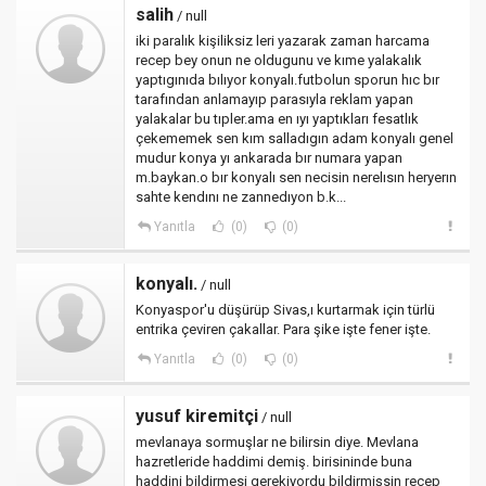
salih
/ null
iki paralık kişiliksiz leri yazarak zaman harcama
recep bey onun ne oldugunu ve kıme yalakalık
yaptıgınıda bılıyor konyalı.futbolun sporun hıc bır
tarafından anlamayıp parasıyla reklam yapan
yalakalar bu tıpler.ama en ıyı yaptıkları fesatlık
çekememek sen kım salladıgın adam konyalı genel
mudur konya yı ankarada bır numara yapan
m.baykan.o bır konyalı sen necisin nerelısın heryerın
sahte kendını ne zannedıyon b.k...
Yanıtla
(0)
(0)
konyalı.
/ null
Konyaspor'u düşürüp Sivas,ı kurtarmak için türlü
entrika çeviren çakallar. Para şike işte fener işte.
Yanıtla
(0)
(0)
yusuf kiremitçi
/ null
mevlanaya sormuşlar ne bilirsin diye. Mevlana
hazretleride haddimi demiş. birisininde buna
haddini bildirmesi gerekiyordu bildirmişsin recep