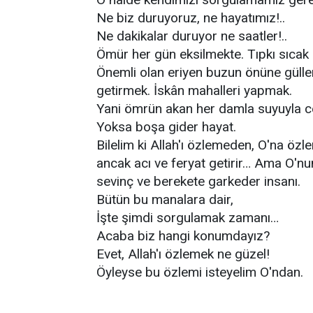
Ne biz duruyoruz, ne hayatımız!..
Ne dakikalar duruyor ne saatler!..
Ömür her gün eksilmekte. Tıpkı sıcak 
Önemli olan eriyen buzun önüne güller
getirmek. İskân mahalleri yapmak.
Yani ömrün akan her damla suyuyla ce
Yoksa boşa gider hayat.
Bilelim ki Allah'ı özlemeden, O'na ö
ancak acı ve feryat getirir… Ama O'nu
sevinç ve berekete garkeder insanı.
Bütün bu manalara dair,
İşte şimdi sorgulamak zamanı…
Acaba biz hangi konumdayız?
Evet, Allah'ı özlemek ne güzel!
Öyleyse bu özlemi isteyelim O'ndan.