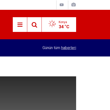
Konya
34 °C
15:29
Merkez Bankası rezervleri açıklandı
Günün tüm
haberleri