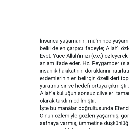
İnsanca yaşamanın, mü'mince yaşama
belki de en çarpıcı ifadeyle; Allah'ı ö
Evet. Yüce Allah'ımızı (c.c.) özleyere
anlam ifade eder. Hz. Peygamber (s.a
insanlık hakikatinin doruklarını hatırla
erdemlerinin en belirgin özellikleri to
yaratma sır ve hedefi ortaya çıkmıştır
Allah'a kulluğun sonsuz cilveleri tama
olarak takdim edilmiştir.
İşte bu manâlar doğrultusunda Efendim
O'nun özlemiyle gözleri yaşarmış, gön
safhaya varmış, ümmetine düşkünlüğü K