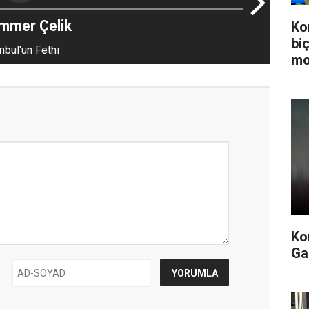
mmer Çelik
Ko
bi
nbul'un Fethi
mo
Ko
Ga