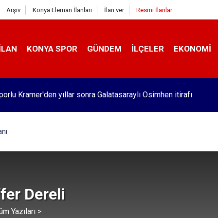
Arşiv
Konya Eleman İlanları
İlan ver
Resmi İlanlar
İLAN
KONYA SPOR
GÜNDEM
İLÇELER
EKONOMI
orlu Kramer'den yıllar sonra Galatasaraylı Osimhen itirafı
nı
er Dereli
üm Yazıları >