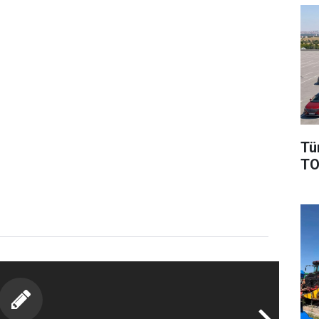
Tü
TO