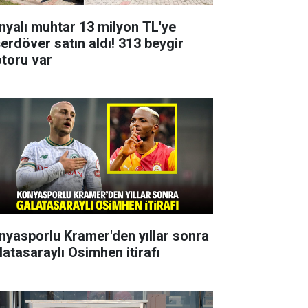
nyalı muhtar 13 milyon TL'ye
çerdöver satın aldı! 313 beygir
toru var
nyasporlu Kramer'den yıllar sonra
latasaraylı Osimhen itirafı