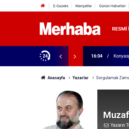
E-Gazete
Manşetler
Günün Haberleri
RESMI 
biçerdöver satın aldı! 313 beygir motoru var
24
16:04
Konyasp
Anasayfa
Yazarlar
Sorgulamak Zama
Muzaff
Yazarın T