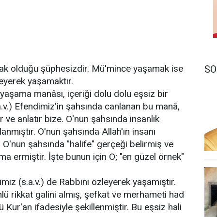
k olduğu şüphesizdir. Mü'mince yaşamak ise
SO
zleyerek yaşamaktır.
k yaşama manâsı, içeriği dolu dolu eşsiz bir
.v.) Efendimiz'in şahsında canlanan bu manâ,
tır ve anlatır bize. O'nun şahsında insanlık
planmıştır. O'nun şahsında Allah'ın insanı
. O'nun şahsında "halife" gerçeği belirmiş ve
ma ermiştir. İşte bunun için O; "en güzel örnek"
iz (s.a.v.) de Rabbini özleyerek yaşamıştır.
lü rikkat galini almış, şefkat ve merhameti had
ur'an ifadesiyle şekillenmiştir. Bu eşsiz hali