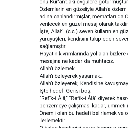
onu Kur'an'daki övgülere götürmüştür
Özlemlerin en güzeliyle Allah'a özlem 
adına canlandırmışlar, mematları da O
verilecek en güzel mesaj olarak takdim
İşte, Allah'ı (c.c.) seven kulların en 
yürüyüşleri, kendisini takip eden seve
sağlamıştır.
Hayatın kıvrımlarında yol alan bizlere
mesajına ne kadar da muhtacız.
Allah'ı özlemek…
Allah'ı özleyerek yaşamak…
Allah'ı özleyerek, Kendisine kavuşmay
İşte hedef. Gerisi boş.
"Refîk-i Âlâ," "Refîk-i Âlâ" diyerek h
benzemeye çalışması kadar, ümmeti için
Önemli olan bu hedefi belirlemek ve o
ilerlemektir.
O halde kendimizi sorgulamamız ger