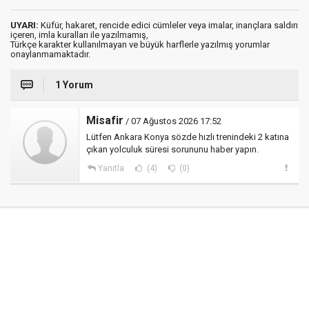
UYARI:
Küfür, hakaret, rencide edici cümleler veya imalar, inançlara saldırı
içeren, imla kuralları ile yazılmamış,
Türkçe karakter kullanılmayan ve büyük harflerle yazılmış yorumlar
onaylanmamaktadır.
1 Yorum
Misafir
/ 07 Ağustos 2026 17:52
Lütfen Ankara Konya sözde hızlı trenindeki 2 katına
çıkan yolculuk süresi sorununu haber yapın.
Yanıtla
(4)
(0)