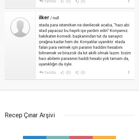
Yanıtla
(0)
(0)
ilker
/ null
stada para istenirken ne denilecek acaba, "hacı abi
stad yapacaz bu hayırlı işe yardım edin" Konyamız
hakikaten komedi. başkanından tut da sanayici
çırağına kadar hem de. Konyalılar uyanıktır. stada
falan para vermek için paranın haddini hesabını
bilmemek ve birazcık da kıt akıllı olmak lazım. bizim
hacı abilerin parasının haddi hesabı yok tamam da,
uyanıklığın da öyle.
Yanıtla
(0)
(0)
Recep Çınar Arşivi