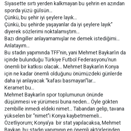
Siyasette sırtı yerden kalkmayan bu şehrin en azından
sporda yüzü gülsün…
Çünkü, bu şehir iyi şeylere layık…
Çünkü, bu şehirde yaşayanlar da iyi şeylere layık”
diyerek sözlerimi noktalamıştım…
Bazı dingiller anlayamamışlar ne demek istediğimi…
Anlatayım…
Bu stadın yapımında TFF’nin, yani Mehmet Baykan’ın da
içinde bulunduğu Türkiye Futbol Federasyonu’nun
önemli bir katkısı olacak… Mehmet Baykan’ın Konya
için ne kadar önemli olduğunu önümüzdeki günlerde
daha iyi anlayacak “kafası basmayan”lar…
Keramet bu…
Mehmet Baykan’ın spor toplumunun önünde
düşünmesi ve yürümesi buna neden… Öyle gökten
zembille inmedi eldeki nimet… Tabandan gelip, tavana
yükselen bir “nimet”i Konya kaybetmemeli…
Özetliyorum; Konya’ya bir stat yapılacaksa, Mehmet
Baykan, bu stadın yapımının en önemli aktörlerinden