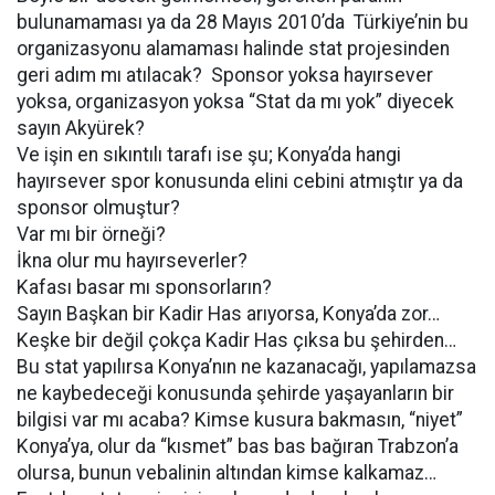
bulunamaması ya da 28 Mayıs 2010’da Türkiye’nin bu
organizasyonu alamaması halinde stat projesinden
geri adım mı atılacak? Sponsor yoksa hayırsever
yoksa, organizasyon yoksa “Stat da mı yok” diyecek
sayın Akyürek?
Ve işin en sıkıntılı tarafı ise şu; Konya’da hangi
hayırsever spor konusunda elini cebini atmıştır ya da
sponsor olmuştur?
Var mı bir örneği?
İkna olur mu hayırseverler?
Kafası basar mı sponsorların?
Sayın Başkan bir Kadir Has arıyorsa, Konya’da zor…
Keşke bir değil çokça Kadir Has çıksa bu şehirden…
Bu stat yapılırsa Konya’nın ne kazanacağı, yapılamazsa
ne kaybedeceği konusunda şehirde yaşayanların bir
bilgisi var mı acaba? Kimse kusura bakmasın, “niyet”
Konya’ya, olur da “kısmet” bas bas bağıran Trabzon’a
olursa, bunun vebalinin altından kimse kalkamaz…