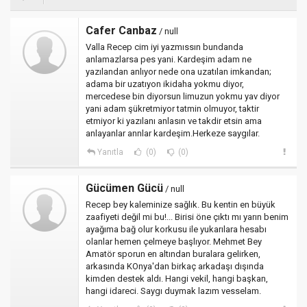
Cafer Canbaz
/ null
Valla Recep cim iyi yazmıssın bundanda
anlamazlarsa pes yani. Kardeşim adam ne
yazılandan anlıyor nede ona uzatılan imkandan;
adama bir uzatıyon ikidaha yokmu diyor,
mercedese bin diyorsun limuzun yokmu yav diyor
yani adam şükretmiyor tatmin olmuyor, taktir
etmiyor ki yazılanı anlasın ve takdir etsin ama
anlayanlar annlar kardeşim.Herkeze saygılar.
Yanıtla
(0)
(0)
Gücümen Gücü
/ null
Recep bey kaleminize sağlık. Bu kentin en büyük
zaafiyeti değil mi bu!... Birisi öne çıktı mı yarın benim
ayağıma bağ olur korkusu ile yukarılara hesabı
olanlar hemen çelmeye başlıyor. Mehmet Bey
Amatör sporun en altından buralara gelirken,
arkasında KOnya'dan birkaç arkadaşı dışında
kimden destek aldı. Hangi vekil, hangi başkan,
hangi idareci. Saygı duymak lazım vesselam.