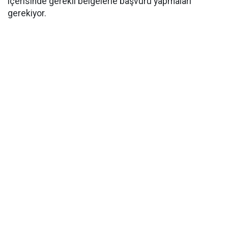
içerisinde gerekli belgelerle başvuru yapmaları
gerekiyor.