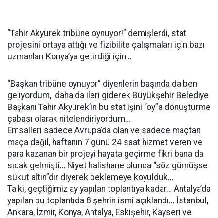
“Tahir Akyürek tribüne oynuyor!” demişlerdi, stat
projesini ortaya attığı ve fizibilite çalışmaları için bazı
uzmanları Konya’ya getirdiği için…
“Başkan tribüne oynuyor” diyenlerin başında da ben
geliyordum, daha da ileri giderek Büyükşehir Belediye
Başkanı Tahir Akyürek’in bu stat işini “oy”a dönüştürme
çabası olarak nitelendiriyordum…
Emsalleri sadece Avrupa’da olan ve sadece maçtan
maça değil, haftanın 7 günü 24 saat hizmet veren ve
para kazanan bir projeyi hayata geçirme fikri bana da
sıcak gelmişti… Niyet halishane olunca “söz gümüşse
sükut altın”dır diyerek beklemeye koyulduk…
Ta ki, geçtiğimiz ay yapılan toplantıya kadar… Antalya’da
yapılan bu toplantıda 8 şehrin ismi açıklandı… İstanbul,
Ankara, İzmir, Konya, Antalya, Eskişehir, Kayseri ve