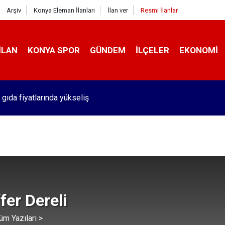
Arşiv
Konya Eleman İlanları
İlan ver
Resmi İlanlar
İLAN
KONYA SPOR
GÜNDEM
İLÇELER
EKONOMI
 gıda fiyatlarında yükseliş
er Dereli
üm Yazıları >