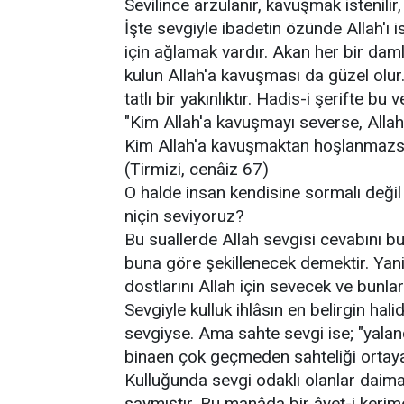
Sevilince arzulanır, kavuşmak istenilir
İşte sevgiyle ibadetin özünde Allah'ı
için ağlamak vardır. Akan her bir daml
kulun Allah'a kavuşması da güzel olur.
tatlı bir yakınlıktır. Hadis-i şerifte bu 
"Kim Allah'a kavuşmayı severse, Alla
Kim Allah'a kavuşmaktan hoşlanmazs
(Tirmizi, cenâiz 67)
O halde insan kendisine sormalı değil
niçin seviyoruz?
Bu suallerde Allah sevgisi cevabını b
buna göre şekillenecek demektir. Yani 
dostlarını Allah için sevecek ve bunla
Sevgiyle kulluk ihlâsın en belirgin hali
sevgiyse. Ama sahte sevgi ise; "yala
binaen çok geçmeden sahteliği ortaya
Kulluğunda sevgi odaklı olanlar daima 
saymıştır. Bu manâda bir âyet-i kerim