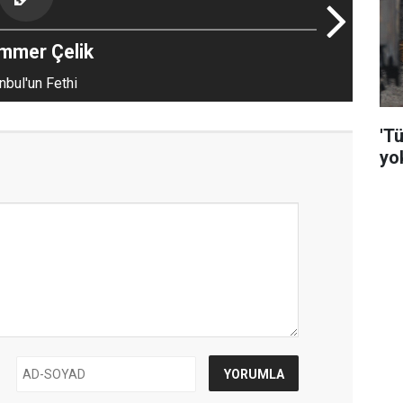
mmer Çelik
nbul'un Fethi
'Tü
yo