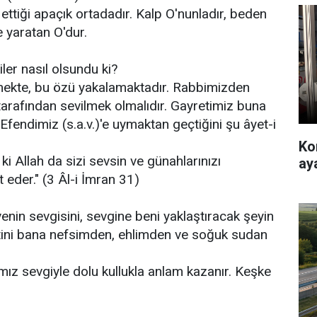
 ettiği apaçık ortadadır. Kalp O'nunladır, beden
e yaratan O'dur.
ler nasıl olsundu ki?
mekte, bu özü yakalamaktadır. Rabbimizden
arafından sevilmek olmalıdır. Gayretimiz buna
fendimiz (s.a.v.)'e uymaktan geçtiğini şu âyet-i
Ko
 ki Allah da sizi sevsin ve günahlarınızı
ay
 eder." (3 Âl-i İmran 31)
venin sevgisini, sevgine beni yaklaştıracak şeyin
etini bana nefsimden, ehlimden ve soğuk sudan
ız sevgiyle dolu kullukla anlam kazanır. Keşke