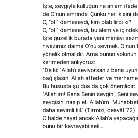
İşte, sevgiyle kulluğun ne anlam ifade
de O'nun emrinde. Çünkü her ikisini d
O, "ol!" demeseydi, kim olabilirdi ki?
O, "ol!" demeseydi, bu âlem ve içindeki
İşte güzellik burada yani manâyı sez
niyazımız daima O'nu sevmek, O'nun t
yönelik olmalıdır. Ama bunun yolunun E
kerimeden anlıyoruz:
"De ki: "Allah'ı seviyorsanız bana uyun
bağışlasın. Allah affeder ve merhamet
Bu hususta şu dua da çok önemlidir:
"Allah'ım! Bana Senin sevgini, Seni se
sevgisini nasip et. Allah'ım! Muhabb
daha sevimli kıl." (Tirmizi, deavât 72)
O halde hayat ancak Allah'a yapacağım
bunu bir kavrayabilsek…