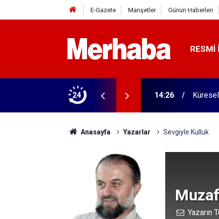
E-Gazete
Manşetler
Günün Haberleri
RESMI 
ı
24
14:26
Küresel
Anasayfa
Yazarlar
Sevgiyle Kulluk
Muzaff
Yazarın T