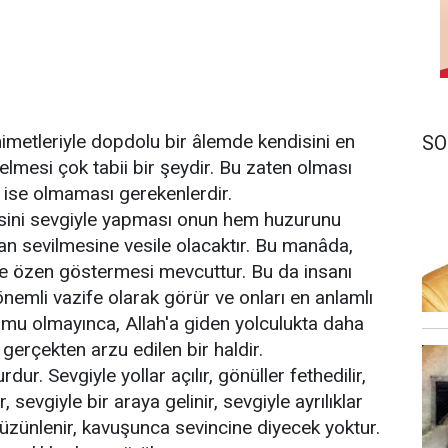
imetleriyle dopdolu bir âlemde kendisini en
SO
nelmesi çok tabii bir şeydir. Bu zaten olması
 ise olmaması gerekenlerdir.
esini sevgiyle yapması onun hem huzurunu
n sevilmesine vesile olacaktır. Bu manâda,
ı ve özen göstermesi mevcuttur. Bu da insanı
emli vazife olarak görür ve onları en anlamlı
yumu olmayınca, Allah'a giden yolculukta daha
 gerçekten arzu edilen bir haldir.
ur. Sevgiyle yollar açılır, gönüller fethedilir,
r, sevgiyle bir araya gelinir, sevgiyle ayrılıklar
hüzünlenir, kavuşunca sevincine diyecek yoktur.