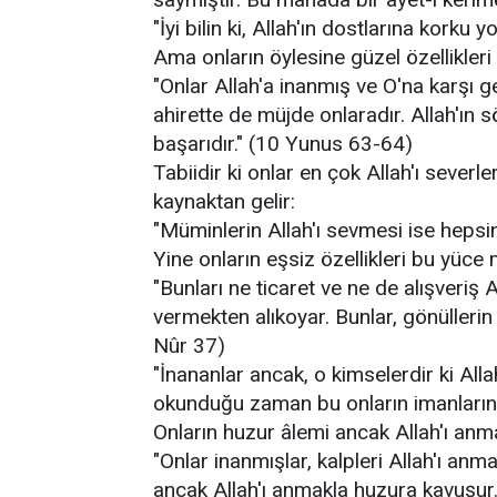
"İyi bilin ki, Allah'ın dostlarına korku
Ama onların öylesine güzel özellikleri
"Onlar Allah'a inanmış ve O'na karşı 
ahirette de müjde onlaradır. Allah'ın 
başarıdır." (10 Yunus 63-64)
Tabiidir ki onlar en çok Allah'ı severle
kaynaktan gelir:
"Müminlerin Allah'ı sevmesi ise hepsin
Yine onların eşsiz özellikleri bu yüce
"Bunları ne ticaret ve ne de alışveriş
vermekten alıkoyar. Bunlar, gönülleri
Nûr 37)
"İnananlar ancak, o kimselerdir ki Allah
okunduğu zaman bu onların imanlarını a
Onların huzur âlemi ancak Allah'ı anmak
"Onlar inanmışlar, kalpleri Allah'ı an
ancak Allah'ı anmakla huzura kavuşur.