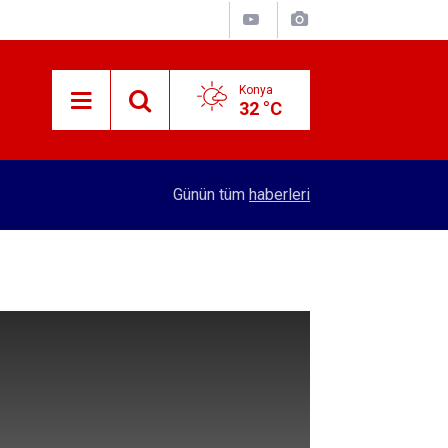
Konya
32 °C
14:22
Bu nasıl asker eğlencesi? Konya'da 1 kişi öldür
Günün tüm
haberleri