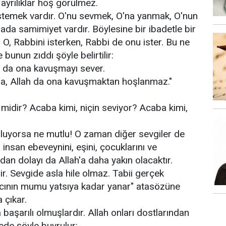
, ayrılıklar hoş görülmez.
 istemek vardır. O'nu sevmek, O'na yanmak, O'nun
ada samimiyet vardır. Böylesine bir ibadetle bir
 O, Rabbini isterken, Rabbi de onu ister. Bu ne
ve bunun zıddı şöyle belirtilir:
h da ona kavuşmayı sever.
a, Allah da ona kavuşmaktan hoşlanmaz."
 midir? Acaba kimi, niçin seviyor? Acaba kimi,
uluyorsa ne mutlu! O zaman diğer sevgiler de
insan ebeveynini, eşini, çocuklarını ve
rdan dolayı da Allah'a daha yakın olacaktır.
dir. Sevgide asla hile olmaz. Tabii gerçek
ncının mumu yatsıya kadar yanar" atasözüne
 çıkar.
başarılı olmuşlardır. Allah onları dostlarından
ede şöyle buyrulur: