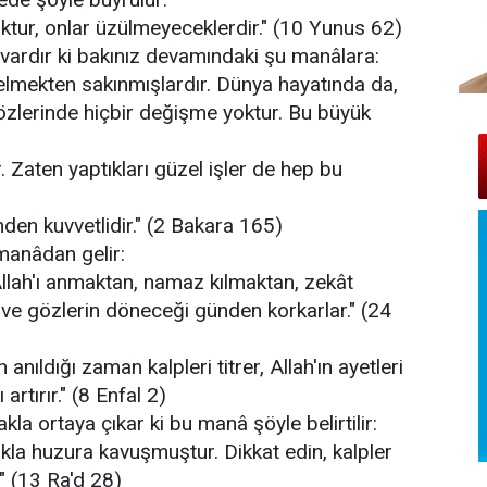
 yoktur, onlar üzülmeyeceklerdir." (10 Yunus 62)
 vardır ki bakınız devamındaki şu manâlara:
gelmekten sakınmışlardır. Dünya hayatında da,
sözlerinde hiçbir değişme yoktur. Bu büyük
r. Zaten yaptıkları güzel işler de hep bu
den kuvvetlidir." (2 Bakara 165)
 manâdan gelir:
 Allah'ı anmaktan, namaz kılmaktan, zekât
n ve gözlerin döneceği günden korkarlar." (24
 anıldığı zaman kalpleri titrer, Allah'ın ayetleri
rtırır." (8 Enfal 2)
la ortaya çıkar ki bu manâ şöyle belirtilir:
makla huzura kavuşmuştur. Dikkat edin, kalpler
" (13 Ra'd 28)