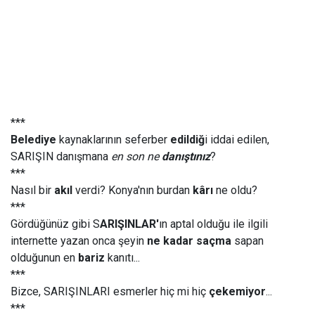
***
Belediye
kaynaklarının seferber
edildiğ
i iddai edilen,
SARIŞIN danışmana
en son ne
danıştınız
?
***
Nasıl bir
akıl
verdi? Konya'nın burdan
kârı
ne oldu?
***
Gördüğünüz gibi S
ARIŞINLAR'
ın aptal olduğu ile ilgili
internette yazan onca şeyin
ne kadar saçma
sapan
olduğunun en
bariz
kanıtı...
***
Bizce, SARIŞINLARI esmerler hiç mi hiç
çekemiyor
...
***