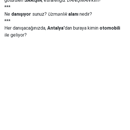
götürülen
SARIŞIN
, esrarengiz
DANIŞMAN
kim?
***
Ne
danışıyor
sunuz?
Uzmanlık
alanı
nedir?
***
Her danışacağınızda,
Antalya'
dan buraya kimin
otomobili
ile geliyor?