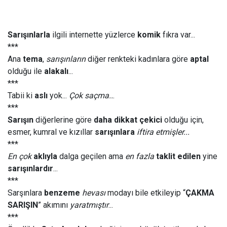
Sarışınlarla
ilgili internette yüzlerce
komik
fıkra var...
***
Ana
tema
,
sarışınların
diğer renkteki kadınlara göre
aptal
olduğu ile
alakalı
...
***
Tabii ki
aslı
yok...
Çok saçma..
.
***
Sarışın
diğerlerine göre
daha dikkat çekici
olduğu için,
esmer, kumral ve kızıllar
sarışınlara
iftira etmişler...
***
En çok
aklıyla
dalga geçilen ama
en fazla
taklit edilen
yine
sarışınlardır
...
***
Sarşınlara
benzeme
hevası
modayı bile etkileyip “
ÇAKMA
SARIŞIN
” akımını
yaratmıştır
...
***