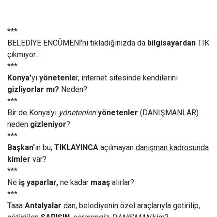
***
BELEDİYE ENCÜMENİ'ni tıkladığınızda da
bilgisayardan
TIK
çıkmıyor...
***
Konya'
yı
yönetenle
r, internet sitesinde kendilerini
gizliyorlar mı?
Neden?
***
Bir de Konya'yı
yönetenleri
yönetenler
(DANIŞMANLAR)
neden
gizleniyor
?
***
Başkan'
ın bu,
TIKLAYINCA
açılmayan
danışman kadrosunda
kimler
var?
***
Ne
iş yaparlar,
ne kadar
maaş
alırlar?
***
Taaa
Antalyalar
dan, belediyenin özel araçlarıyla getirilip,