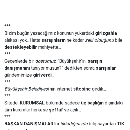
***
Bizim bugün yazacağımız konunun yukardaki
girizgahla
alakası yok...Hatta
sarışınların
ne kadar
zeki olduğunu
bile
destekleyebilir
mahiyette...
***
Geçenlerde bir
dostumuz
; “Büyükşehir'in,
sarışın
danışmanını
tanıyor musun?” dedikten sonra
sarışınlar
gündemimize
giriverdi
...
***
Büyükşehir Belediyesi'
nin internet
sitesine
girdik...
***
Sitede,
KURUMSAL
bölümde sadece
üç başlığın
dışındaki
tüm kurumlar herkese
şeffaf
ve açık...
***
BAŞKAN DANIŞMALARI
'nı
tıkladığınızda
bilgisayardan
TIK