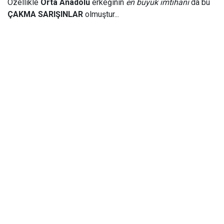
Özellikle
Orta Anadolu
erkeğinin
en büyük imtihanı
da bu
ÇAKMA SARIŞINLAR
olmuştur...