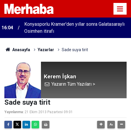
Konyasporlu Kramer'den yıllar sonra Galatasaraylı
16:04
Osimhen itirafı
Anasayfa
Yazarlar
Sade suya tirit
Kerem İşkan
Yazarın Tüm Yazıları >
Sade suya tirit
Yayınlanma:
21 Ekim 2013 Pazartesi 09:01