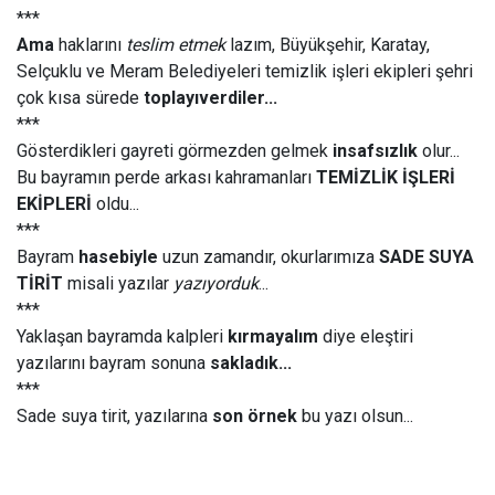
***
Ama
haklarını
teslim etmek
lazım, Büyükşehir, Karatay,
Selçuklu ve Meram Belediyeleri temizlik işleri ekipleri şehri
çok kısa sürede
toplayıverdiler...
***
Gösterdikleri gayreti görmezden gelmek
insafsızlık
olur...
Bu bayramın perde arkası kahramanları
TEMİZLİK İŞLERİ
EKİPLERİ
oldu...
***
Bayram
hasebiyle
uzun zamandır, okurlarımıza
SADE SUYA
TİRİT
misali yazılar
yazıyorduk
...
***
Yaklaşan bayramda kalpleri
kırmayalım
diye eleştiri
yazılarını bayram sonuna
sakladık...
***
Sade suya tirit, yazılarına
son örnek
bu yazı olsun...