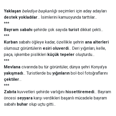
Yaklaşan
belediye başkanlığı
seçimleri için aday adayları
destek yokladılar
... İsimlerini kamuoyunda tarttılar...
***
Bayram sabahı
şehirde çok sayıda
turist
dikkat çekti...
***
Kurban
sabahı öğleye kadar, özellikle şehrin
ana alterleri
olumsuz görüntülerin
esiri oluverdi
... Deri yığınları, kelle,
paça, işkembe pislikleri
küçük tepeler
oluşturdu...
***
Mevlana
civarında bu tür görüntüler, dünya şehri Konya'ya
yakışmadı
... Turistlerde bu
yığınların
bol-bol fotoğraflarını
çektiler
...
***
Zabıta
kuvvetleri şehirde varlığını
hissettiremedi
... Bayram
öncesi
seyyara
karşı verdikleri başarılı mücadele bayram
sabahı
buhar
olup uçtu gitti...