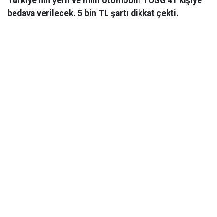
Türkiye'nin yerli ve milli otomobili TOGG 41 kişiye
bedava verilecek. 5 bin TL şartı dikkat çekti.