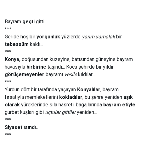
Bayram
geçti
gitti...
***
Geride hoş bir
yorgunluk
yüzlerde
yarım yamalak
bir
tebessüm
kaldı...
***
Konya,
doğusundan kuzeyine, batısından güneyine bayram
havasıyla
birbirine
taşındı... Koca şehirde bir yıldır
görüşemeyenler
bayramı
vesile
kıldılar...
***
Yurdun dört bir tarafında yaşayan
Konyalılar
, bayram
fırsatıyla memleketlerini
kokladılar
, bu şehre yeniden
aşık
olarak
yüreklerinde sıla hasreti, bağajlarında
bayram etiyle
gurbet kuşları gibi
uçtular gittiler
yeniden...
***
Siyaset ısındı..
.
***