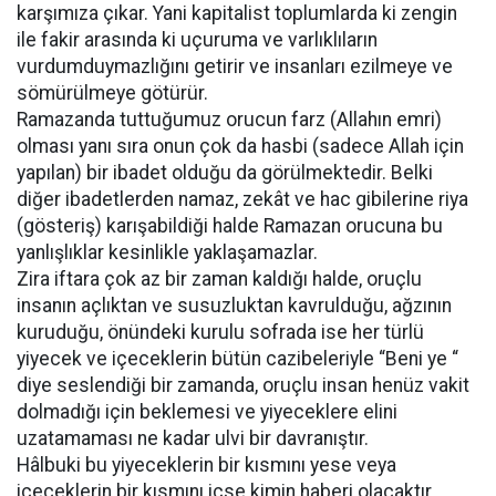
karşımıza çıkar. Yani kapitalist toplumlarda ki zengin
ile fakir arasında ki uçuruma ve varlıklıların
vurdumduymazlığını getirir ve insanları ezilmeye ve
sömürülmeye götürür.
Ramazanda tuttuğumuz orucun farz (Allahın emri)
olması yanı sıra onun çok da hasbi (sadece Allah için
yapılan) bir ibadet olduğu da görülmektedir. Belki
diğer ibadetlerden namaz, zekât ve hac gibilerine riya
(gösteriş) karışabildiği halde Ramazan orucuna bu
yanlışlıklar kesinlikle yaklaşamazlar.
Zira iftara çok az bir zaman kaldığı halde, oruçlu
insanın açlıktan ve susuzluktan kavrulduğu, ağzının
kuruduğu, önündeki kurulu sofrada ise her türlü
yiyecek ve içeceklerin bütün cazibeleriyle “Beni ye “
diye seslendiği bir zamanda, oruçlu insan henüz vakit
dolmadığı için beklemesi ve yiyeceklere elini
uzatamaması ne kadar ulvi bir davranıştır.
Hâlbuki bu yiyeceklerin bir kısmını yese veya
içeceklerin bir kısmını içse kimin haberi olacaktır…