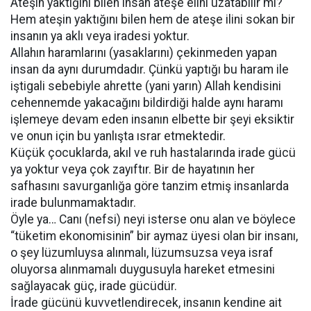
Ateşin yaktığını bilen insan ateşe elini uzatabilir mi?
Hem ateşin yaktığını bilen hem de ateşe ilini sokan bir
insanın ya aklı veya iradesi yoktur.
Allahın haramlarını (yasaklarını) çekinmeden yapan
insan da aynı durumdadır. Çünkü yaptığı bu haram ile
iştigali sebebiyle ahrette (yani yarın) Allah kendisini
cehennemde yakacağını bildirdiği halde aynı haramı
işlemeye devam eden insanın elbette bir şeyi eksiktir
ve onun için bu yanlışta ısrar etmektedir.
Küçük çocuklarda, akıl ve ruh hastalarında irade gücü
ya yoktur veya çok zayıftır. Bir de hayatının her
safhasını savurganlığa göre tanzim etmiş insanlarda
irade bulunmamaktadır.
Öyle ya… Canı (nefsi) neyi isterse onu alan ve böylece
“tüketim ekonomisinin” bir aymaz üyesi olan bir insanı,
o şey lüzumluysa alınmalı, lüzumsuzsa veya israf
oluyorsa alınmamalı duygusuyla hareket etmesini
sağlayacak güç, irade gücüdür.
İrade gücünü kuvvetlendirecek, insanın kendine ait