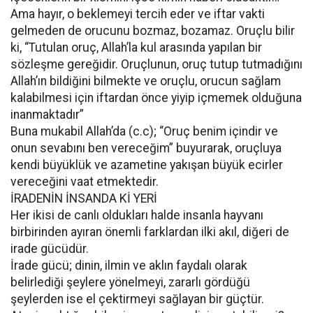
Ama hayır, o beklemeyi tercih eder ve iftar vakti
gelmeden de orucunu bozmaz, bozamaz. Oruçlu bilir
ki, “Tutulan oruç, Allah’la kul arasında yapılan bir
sözleşme gereğidir. Oruçlunun, oruç tutup tutmadığını
Allah’ın bildiğini bilmekte ve oruçlu, orucun sağlam
kalabilmesi için iftardan önce yiyip içmemek olduğuna
inanmaktadır”
Buna mukabil Allah’da (c.c); “Oruç benim içindir ve
onun sevabını ben vereceğim” buyurarak, oruçluya
kendi büyüklük ve azametine yakışan büyük ecirler
vereceğini vaat etmektedir.
İRADENİN İNSANDA Kİ YERİ
Her ikisi de canlı oldukları halde insanla hayvanı
birbirinden ayıran önemli farklardan ilki akıl, diğeri de
irade gücüdür.
İrade gücü; dinin, ilmin ve aklın faydalı olarak
belirlediği şeylere yönelmeyi, zararlı gördüğü
şeylerden ise el çektirmeyi sağlayan bir güçtür.