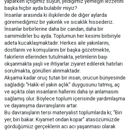
yaparken içtiğimiz suyun, yediğimiz yemeğin lezzetini
başka hiçbir ayda bulabilir miyiz?
İnsanlar arasında ki ilişkilerde de diğer aylarda
göremediğimiz bir yakınlık ve sıcaklık hissederiz.
İnsanlar birbirlerine daha bir candan, daha bir
samimidirler bu ayda. Toplumun her kesimi birbiriyle
adeta kucaklaşmaktadır. Herkes aile yakınlarını,
dostlarını ve komşularını bir başka gözetmekte,
fakirlerin ellerinden tutulmakta, yetimlerin başı
okşanmakta yaşlı ve ihtiyarlar ziyaret edilerek hatırları
sorulmakta, gönülleri alınmaktadır.
Akşama kadar oruç tutan bir insan, orucun bünyesinde
sağladığı “Hakk-el yakin açlık” duygusunu tatmış, aç
ve açıkta olan insanların hallerini daha iyi anlamasını
sağlamış olur. Böylece toplum içerisinde yardımlaşma
ve dayanışma davranışlarını artar.
Bu davranışların tersi materyalist toplumlarda ki; “Biri
yer, biri bakar. Kıyamet ondan kopar” atasözümüzde
gördüğümüz gerçeklerin acı acı yaşanması olarak