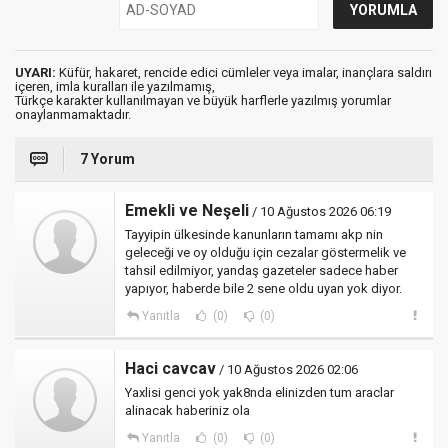
UYARI:
Küfür, hakaret, rencide edici cümleler veya imalar, inançlara saldırı
içeren, imla kuralları ile yazılmamış,
Türkçe karakter kullanılmayan ve büyük harflerle yazılmış yorumlar
onaylanmamaktadır.
7 Yorum
Emekli ve Neşeli
/ 10 Ağustos 2026 06:19
Tayyipin ülkesinde kanunların tamamı akp nin
geleceği ve oy olduğu için cezalar göstermelik ve
tahsil edilmiyor, yandaş gazeteler sadece haber
yapıyor, haberde bile 2 sene oldu uyan yok diyor.
Yanıtla
(0)
(0)
Haci cavcav
/ 10 Ağustos 2026 02:06
Yaxlisi genci yok yak8nda elinizden tum araclar
alinacak haberiniz ola
Yanıtla
(0)
(0)