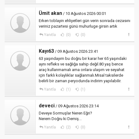
Ümit akan
/ 10 Ağustos 2026 00:01
Erken toblayin ehliyetleri gün verin sonrada cezasını
veriniz pazartesi günü muhurluge girsin artık
Yanıtla
(0)
(0)
Kayı63
/ 09 Ağustos 2026 23:41
63 yaşındayım bu doğru bir karar her 65 yaşındaki
aynı refleks ve sağlığa sahip değil.80 yaş bence
araç kullanmamalı ama onlara ulaşım ve seyahat
için farklı kolaylıklar sağlanmalı.Misal taksilerde
belirli bir zaman peryodunda indirim yapılabilir.
Yanıtla
(1)
(1)
deveci
/ 09 Ağustos 2026 23:14
Deveye Sormuşlar Neren Eğri?
Nerem Doğru ki Demiş...
Yanıtla
(2)
(0)