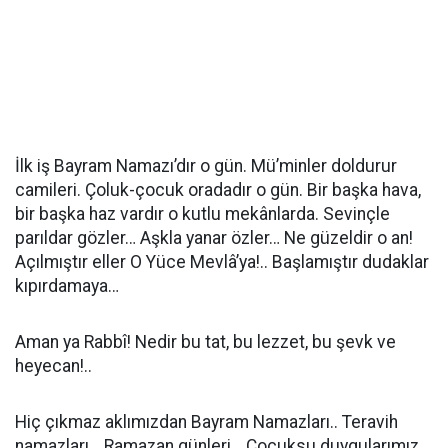
İlk iş Bayram Namazı’dır o gün. Mü’minler doldurur
camileri. Çoluk-çocuk oradadır o gün. Bir başka hava,
bir başka haz vardır o kutlu mekânlarda. Sevinçle
parıldar gözler… Aşkla yanar özler… Ne güzeldir o an!
Açılmıştır eller O Yüce Mevlâ’ya!.. Başlamıştır dudaklar
kıpırdamaya…
Aman ya Rabbî! Nedir bu tat, bu lezzet, bu şevk ve
heyecan!..
Hiç çıkmaz aklımızdan Bayram Namazları.. Teravih
namazları… Ramazan günleri… Çocuksu duygularımız