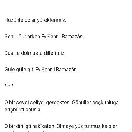
Hüzünle dolar yüreklerimiz.
Seni uğurlarken Ey Şehr-i Ramazân!
Dua ile dolmuştu dillerimiz,
Güle güle git, Ey Şehr-i Ramazân!..
* *
*
O bir sevgi seliydi gerçekten. Gönüller coşkunluğa
erişmişti onunla.
O bir dirilişti hakîkaten. Ölmeye yüz tutmuş kalpler