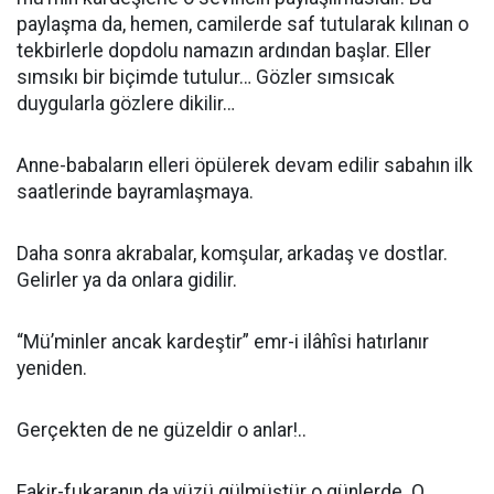
paylaşma da, hemen, camilerde saf tutularak kılınan o
tekbirlerle dopdolu namazın ardından başlar. Eller
sımsıkı bir biçimde tutulur… Gözler sımsıcak
duygularla gözlere dikilir…
Anne-babaların elleri öpülerek devam edilir sabahın ilk
saatlerinde bayramlaşmaya.
Daha sonra akrabalar, komşular, arkadaş ve dostlar.
Gelirler ya da onlara gidilir.
“Mü’minler ancak kardeştir” emr-i ilâhîsi hatırlanır
yeniden.
Gerçekten de ne güzeldir o anlar!..
Fakir-fukaranın da yüzü gülmüştür o günlerde. O