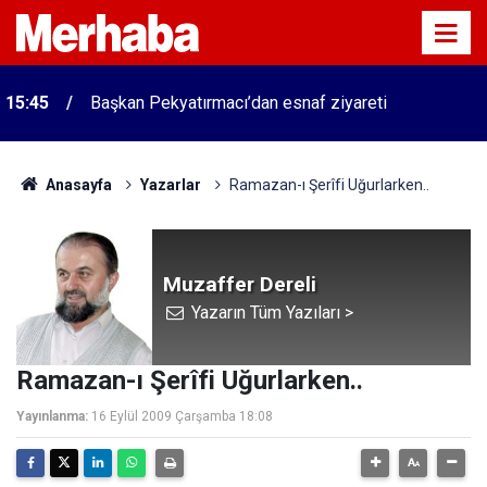
15:45
Başkan Pekyatırmacı’dan esnaf ziyareti
Anasayfa
Yazarlar
Ramazan-ı Şerîfi Uğurlarken..
Muzaffer Dereli
Yazarın Tüm Yazıları >
Ramazan-ı Şerîfi Uğurlarken..
Yayınlanma:
16 Eylül 2009 Çarşamba 18:08