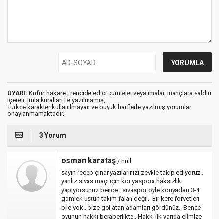
UYARI:
Küfür, hakaret, rencide edici cümleler veya imalar, inançlara saldırı
içeren, imla kuralları ile yazılmamış,
Türkçe karakter kullanılmayan ve büyük harflerle yazılmış yorumlar
onaylanmamaktadır.
3 Yorum
osman karataş
/ null
sayın recep çınar yazılarınızı zevkle takip ediyoruz..
yanlız sivas maçı için konyaspora haksızlık
yapıyorsunuz bence.. sivaspor öyle konyadan 3-4
gömlek üstün takım falan değil.. Bir kere forvetleri
bile yok.. bize gol atan adamları gördünüz.. Bence
oyunun hakkı beraberlikte.. Hakkı ilk yarıda elimize