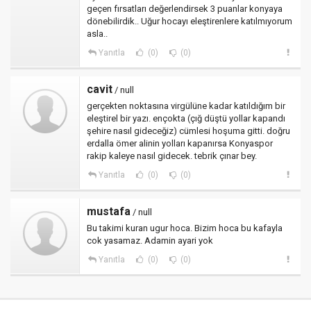
geçen fırsatları değerlendirsek 3 puanlar konyaya
dönebilirdik.. Uğur hocayı eleştirenlere katılmıyorum
asla..
Yanıtla
(0)
(0)
cavit
/ null
gerçekten noktasına virgülüne kadar katıldığım bir
eleştirel bir yazı. ençokta (çığ düştü yollar kapandı
şehire nasıl gideceğiz) cümlesi hoşuma gitti. doğru
erdalla ömer alinin yolları kapanırsa Konyaspor
rakip kaleye nasıl gidecek. tebrik çınar bey.
Yanıtla
(0)
(0)
mustafa
/ null
Bu takimi kuran ugur hoca. Bizim hoca bu kafayla
cok yasamaz. Adamin ayari yok
Yanıtla
(0)
(0)