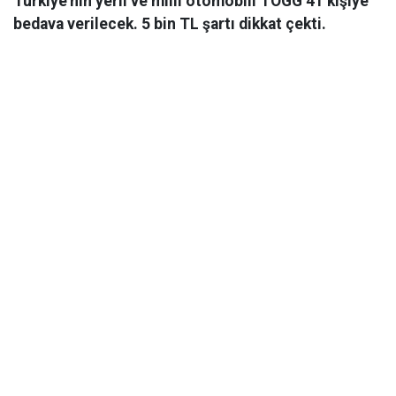
Türkiye'nin yerli ve milli otomobili TOGG 41 kişiye
bedava verilecek. 5 bin TL şartı dikkat çekti.