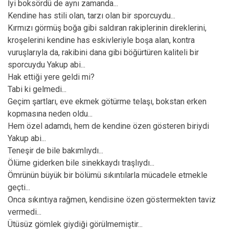
İyi boksördü de aynı zamanda...
Kendine has stili olan, tarzı olan bir sporcuydu...
Kırmızı görmüş boğa gibi saldıran rakiplerinin direklerini,
kroşelerini kendine has eskivleriyle boşa alan, kontra
vuruşlarıyla da, rakibini dana gibi böğürtüren kaliteli bir
sporcuydu Yakup abi...
Hak ettiği yere geldi mi?
Tabi ki gelmedi...
Geçim şartları, eve ekmek götürme telaşı, bokstan erken
kopmasına neden oldu...
Hem özel adamdı, hem de kendine özen gösteren biriydi
Yakup abi...
Teneşir de bile bakımlıydı...
Ölüme giderken bile sinekkaydı traşlıydı...
Ömrünün büyük bir bölümü sıkıntılarla mücadele etmekle
geçti...
Onca sıkıntıya rağmen, kendisine özen göstermekten taviz
vermedi...
Ütüsüz gömlek giydiği görülmemiştir...