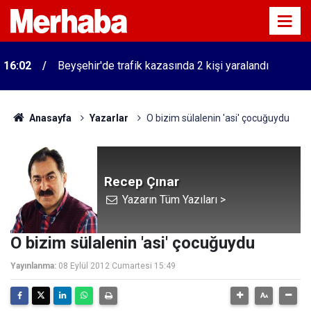
16:02
Beyşehir'de trafik kazasında 2 kişi yaralandı
Anasayfa
Yazarlar
O bizim sülalenin 'asi' çocuğuydu
Recep Çınar
Yazarın Tüm Yazıları >
O bizim sülalenin 'asi' çocuğuydu
Yayınlanma:
08 Eylül 2012 Cumartesi 15:49