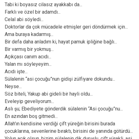
Tabi ki boyasız cilasız ayakkabı da...
Farklı ve özel bir adamdı...
Celal abi söyledi...
Doktorlar da çok mücadele etmişler geri döndürmek için...
Ama buraya kadarmış...
Bir defa daha anladım ki, hayat pamuk ipliğine bağlı...
Bir varmış bir yokmuş...
Açıkçası canım acıdı...
Yalan mı söyleyeyim...
Acıdı işte...
Sülalenin “asi çocuğu”nun gidişi zülfiyare dokundu...
Neyse...
Söz biteli, Yakup abi gideli bir hayli oldu...
Eveleyip geveliyorum...
Aslı şu; Ebediyete gönderdik sülalenin “Asi çocuğu”nu...
En azından boş gitmedi...
Allah'ın kendisine verdiği çift yüreğin birisini burada
çocuklarına, sevenlerine bıraktı, birisini de yanında götürdü...
Yolun açık olsun, bizim sülalenin dik duruşlu, çift yürekli, asi