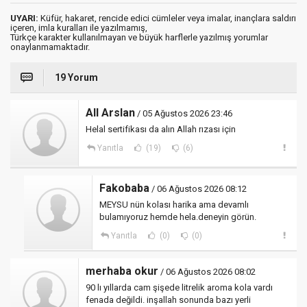
UYARI:
Küfür, hakaret, rencide edici cümleler veya imalar, inançlara saldırı
içeren, imla kuralları ile yazılmamış,
Türkçe karakter kullanılmayan ve büyük harflerle yazılmış yorumlar
onaylanmamaktadır.
19 Yorum
All Arslan
/ 05 Ağustos 2026 23:46
Helal sertifikası da alın Allah rızası için
Yanıtla
(19)
(6)
Fakobaba
/ 06 Ağustos 2026 08:12
MEYSU nün kolası harika ama devamlı
bulamıyoruz hemde hela.deneyin görün.
Yanıtla
(0)
(0)
merhaba okur
/ 06 Ağustos 2026 08:02
90 lı yıllarda cam şişede litrelik aroma kola vardı
fenada değildi. inşallah sonunda bazı yerli