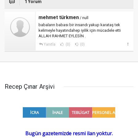
1 Yorum
mehmet türkmen
/ null
babaların babası bir insandı yakup karataş tek
kelimeyle hayatındahep iyilik için mücadele etti
ALLAH RAHMET EYLESİN .
Yanıtla
(0)
(0)
Recep Çınar Arşivi