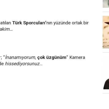
atılan
Türk Sporcuları’
nın yüzünde ortak bir
akim…
; “
İnanamıyorum
,
çok üzgünüm
” Kamera
zde
hissediyorsunuz
…