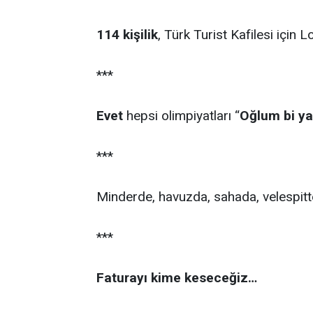
114 kişilik
, Türk Turist Kafilesi için L
***
Evet
hepsi olimpiyatları “
Oğlum bi ya
***
Minderde, havuzda, sahada, velespit
***
Faturayı kime keseceğiz…