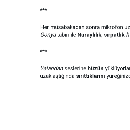
***
Her müsabakadan sonra mikrofon uz
Gonya
tabiri ile
Nuraylılık
,
sırpatlık
h
***
Yalandan
seslerine
hüzün
yüklüyorlar
uzaklaştığında
sırıttıklarını
yüreğini