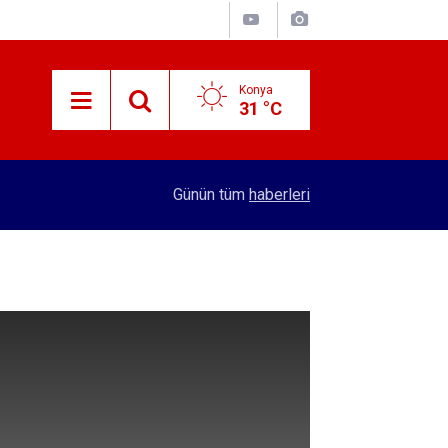
Konya
31 °C
12:07
Konya'daki okuldan sıralama başarısı
Günün tüm
haberleri