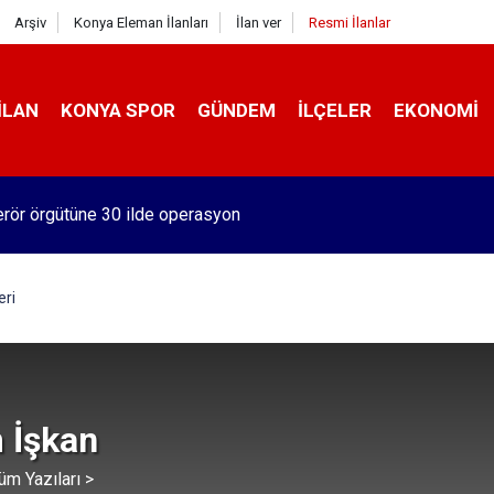
Arşiv
Konya Eleman İlanları
İlan ver
Resmi İlanlar
İLAN
KONYA SPOR
GÜNDEM
İLÇELER
EKONOMI
rör örgütüne 30 ilde operasyon
eri
 İşkan
üm Yazıları >