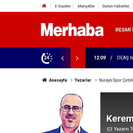
E-Gazete
Manşetler
Günün Haberleri
RESMI 
erinleyecek! MGM tarih verdi
24
12:09
DEAŞ te
Anasayfa
Yazarlar
Nuraylı Spor Çetel
Kerem
Yazarın T