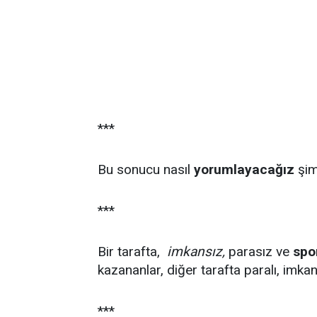
***
Bu sonucu nasıl
yorumlayacağız
şim
***
Bir tarafta,
imkansız,
parasız ve
spo
kazananlar, diğer tarafta paralı, imk
***