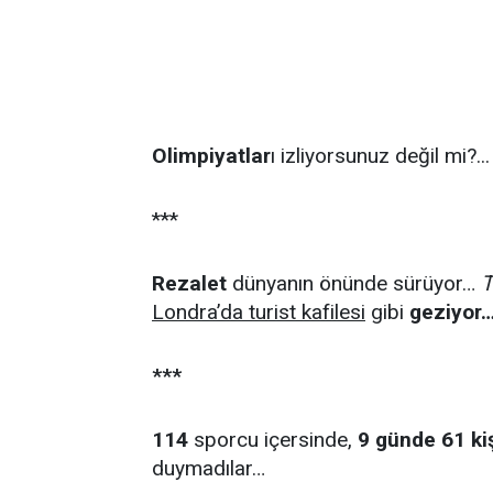
Olimpiyatlar
ı izliyorsunuz değil mi?...
***
Rezalet
dünyanın önünde sürüyor…
T
Londra’da turist kafilesi
gibi
geziyor
***
114
sporcu içersinde,
9 günde 61 ki
duymadılar…