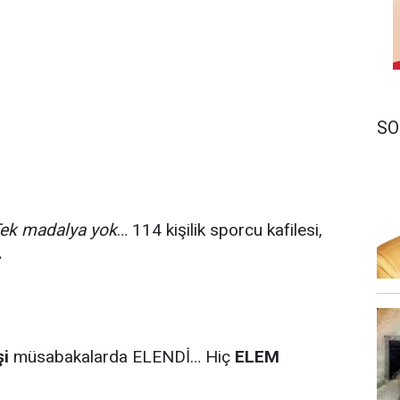
SO
ek madalya yok
… 114 kişilik sporcu kafilesi,
…
şi
müsabakalarda ELENDİ… Hiç
ELEM