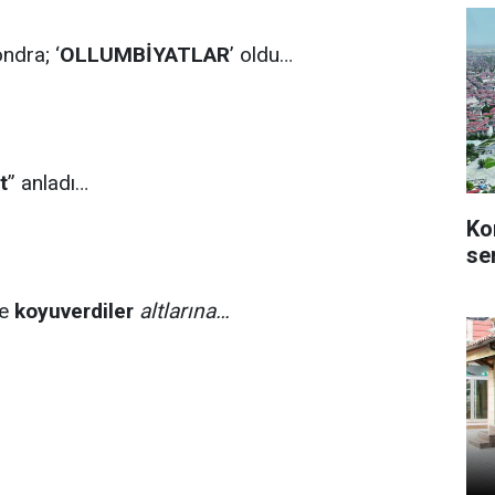
ondra; ‘
OLLUMBİYATLAR
’ oldu…
t
” anladı…
Ko
se
te
koyuverdiler
altlarına…