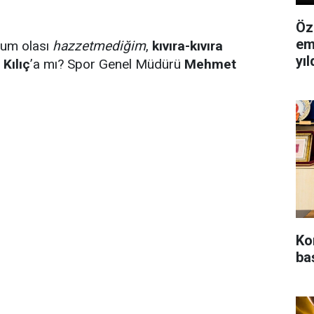
Öz
em
um olası
hazzetmediğim
,
kıvıra-kıvıra
yı
 Kılıç
’a mı? Spor Genel Müdürü
Mehmet
Ko
baş