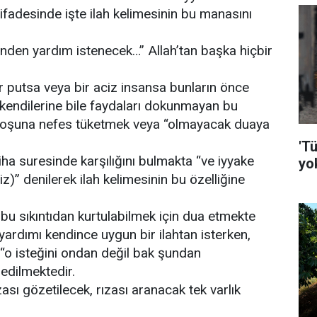
ifadesinde işte ilah kelimesinin bu manasını
sinden yardım istenecek…” Allah’tan başka hiçbir
r putsa veya bir aciz insansa bunların önce
 kendilerine bile faydaları dokunmayan bu
 boşuna nefes tüketmek veya “olmayacak duaya
'Tü
ha suresinde karşılığını bulmakta “ve iyyake
yo
)” denilerek ilah kelimesinin bu özelliğine
a bu sıkıntıdan kurtulabilmek için dua etmekte
 yardımı kendince uygun bir ilahtan isterken,
“o isteğini ondan değil bak şundan
edilmektedir.
zası gözetilecek, rızası aranacak tek varlık