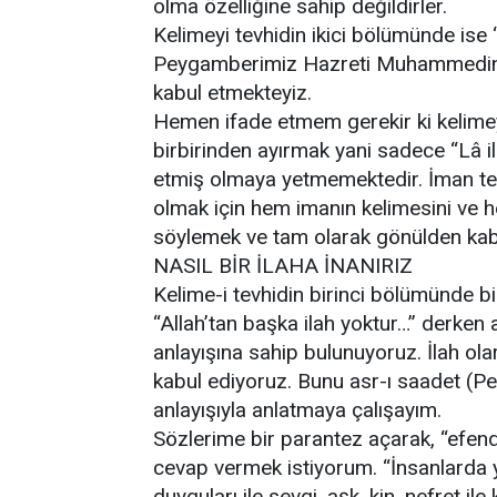
olma özelliğine sahip değildirler.
Kelimeyi tevhidin ikici bölümünde is
Peygamberimiz Hazreti Muhammedin (s.
kabul etmekteyiz.
Hemen ifade etmem gerekir ki kelimeyi
birbirinden ayırmak yani sadece “Lâ il
etmiş olmaya yetmemektedir. İman t
olmak için hem imanın kelimesini ve 
söylemek ve tam olarak gönülden kab
NASIL BİR İLAHA İNANIRIZ
Kelime-i tevhidin birinci bölümünde b
“Allah’tan başka ilah yoktur…” derken a
anlayışına sahip bulunuyoruz. İlah olara
kabul ediyoruz. Bunu asr-ı saadet (P
anlayışıyla anlatmaya çalışayım.
Sözlerime bir parantez açarak, “efen
cevap vermek istiyorum. “İnsanlarda y
duyguları ile sevgi, aşk, kin, nefret i