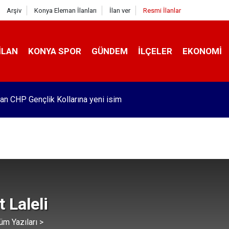
Arşiv
Konya Eleman İlanları
İlan ver
Resmi İlanlar
İLAN
KONYA SPOR
GÜNDEM
İLÇELER
EKONOMI
an CHP Gençlik Kollarına yeni isim
z
 Laleli
üm Yazıları >