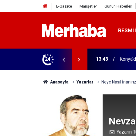
E-Gazete
Manşetler
Günün Haberleri
RESMI 
'dan park ziyareti
24
13:43
Konya’d
Anasayfa
Yazarlar
Neye Nasıl İnanırı
Nevzat
Yazarın T