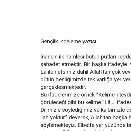
Gençlik inceleme yazısı
İnancın ilk hamlesi bütün putları red
şahadet etmektir. Bir başka ifadeyle i
Lâ ile nefsimiz dâhil Allah’tan çok se
bütün benliğimizde tek varlığa yer ver
gerçekleşmektedir.
Bu ifadelerimize örnek “Kelime-i tevdit
görüleceği gibi bu kelime “Lâ…” ifade
Dilimizle söylediğimiz ve kalbimizle d
ilah yoktur” deyerek, Allah’tan başka h
söylemekteyiz. Elbette yer yüzünde bir 