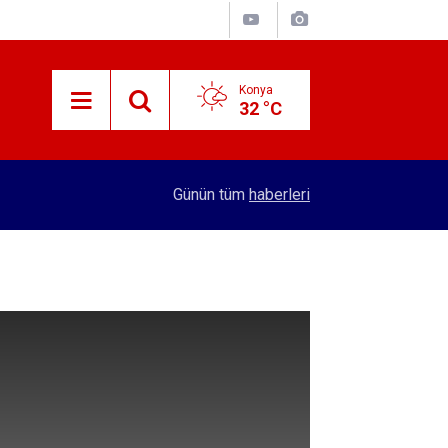
Konya
32 °C
13:36
Konya'da kiraz üreticisi krizde! İşte zararın boyu
Günün tüm
haberleri