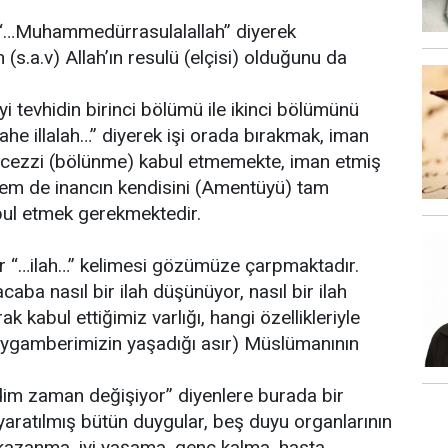
e “…Muhammedürrasulalallah” diyerek
a.v) Allah’ın resulü (elçisi) olduğunu da
 tevhidin birinci bölümü ile ikinci bölümünü
ahe illalah…” diyerek işi orada bırakmak, iman
ecezzi (bölünme) kabul etmemekte, iman etmiş
hem de inancın kendisini (Amentüyü) tam
ul etmek gerekmektedir.
ir “…ilah…” kelimesi gözümüze çarpmaktadır.
caba nasıl bir ilah düşünüyor, nasıl bir ilah
k kabul ettiğimiz varlığı, hangi özellikleriyle
eygamberimizin yaşadığı asır) Müslümanının
dim zaman değişiyor” diyenlere burada bir
aratılmış bütün duygular, beş duyu organlarının
le kazanma, iyi yaşama, genç kalma, hasta