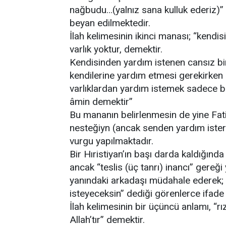
nağbudu…(yalnız sana kulluk ederiz)” 
beyan edilmektedir.
İlah kelimesinin ikinci manası; “kendi
varlık yoktur, demektir.
Kendisinden yardım istenen cansız bi
kendilerine yardım etmesi gerekirken
varlıklardan yardım istemek sadece
âmin demektir”
Bu mananın belirlenmesin de yine Fati
nesteğiyn (ancak senden yardım isteriz
vurgu yapılmaktadır.
Bir Hıristiyan’ın başı darda kaldığınd
ancak “teslis (üç tanrı) inancı” gereği
yanındaki arkadaşı müdahale ederek; 
isteyeceksin” dediği görenlerce ifade 
İlah kelimesinin bir üçüncü anlamı, “rı
Allah’tır” demektir.