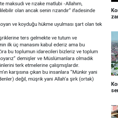
ente maksudi ve rızake matlubi -Allahım,
Kon
lebilir olan ancak senin rızandır” ifadesinde
za
koyan ve koyduğu hükme uyulması şart olan tek
riklerine ters gelmekte ve tutum ve
sinin ilk üç manasını kabul ederiz ama bu
ra bu toplumun idarecileri bizleriz ve toplum
z koyarız” demişler ve Müslümanlara olmadık
nlerini terk etmelerine çalışmışlardır.
’ın karşısına çıkan bu insanlara “Münkir yani
denler) değil, müşrik yani Allah’a şirk (ortak)
Ko
se