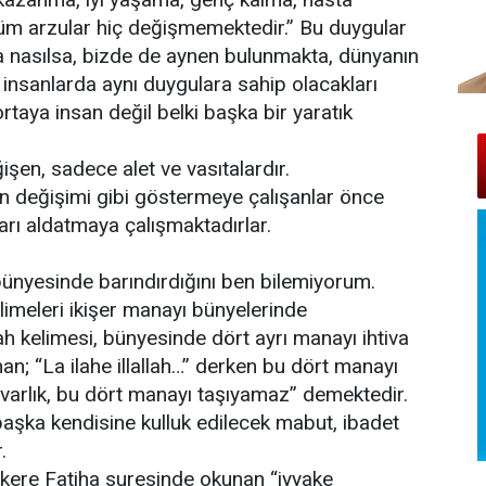
üm arzular hiç değişmemektedir.” Bu duygular
 nasılsa, bizde de aynen bulunmakta, dünyanın
insanlarda aynı duygulara sahip olacakları
rtaya insan değil belki başka bir yaratık
eğişen, sadece alet ve vasıtalardır.
nın değişimi gibi göstermeye çalışanlar önce
ları aldatmaya çalışmaktadırlar.
bünyesinde barındırdığını ben bilemiyorum.
imeleri ikişer manayı bünyelerinde
ah kelimesi, bünyesinde dört ayrı manayı ihtiva
n; “La ilahe illallah…” derken bu dört manayı
varlık, bu dört manayı taşıyamaz” demektedir.
n başka kendisine kulluk edilecek mabut, ibadet
.
kere Fatiha suresinde okunan “iyyake