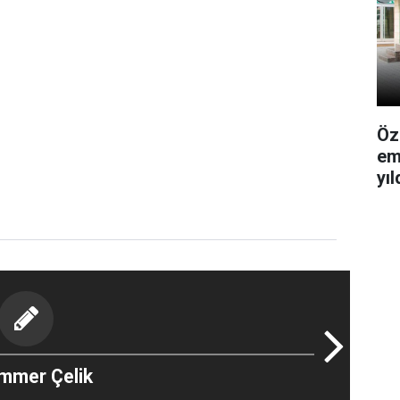
Öz
em
yı
mmer Çelik