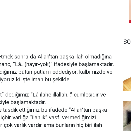
SO
detmek sonra da Allah’tan başka ilah olmadığına
nanç, “Lâ…(hayır-yok)” ifadesiyle başlamaktadır.
vdiğimiz bütün putları reddediyor, kalbimizde ve
iyoruz ki işte iman bu şekilde
” dediğimiz “Lâ ilahe illallah…” cümlesidir ve
siyle başlamaktadır.
e tasdik ettiğimiz bu ifadede “Allah’tan başka
içbir varlığa “ilahlık” vasfı vermediğimizi
çok varlık vardır ama bunların hiç biri ilah