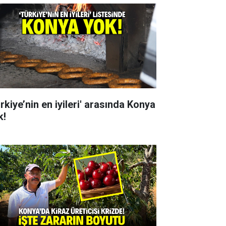
rkiye’nin en iyileri' arasında Konya
k!