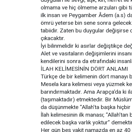
olmama ve hiç ölmeme arzuları gibi t
ilk insan ve Peygamber Âdem (a.s) da
ömrü yeterse bin sene sonra gelecek 
tabiidir. Zaten bu duygular değişirse o
çıkacaktır.
İyi bilinmelidir ki asırlar değiştikçe d
Alet ve vasıtaların değişimlerini insa
kendilerini sonra da etrafındaki insan
İLAH KELİMESİNİN DÖRT ANLAMI
Türkçe de bir kelimenin dört manayı 
Mesela kara kelimesi veya yüzmek kel
barındırmaktadır. Ama Arapça’da ki il
(taşımaktadır) etmektedir. Bir Müslüma
da düşünmekte “Allah’ta başka hiçbir 
İlah kelimesinin ilk manası; “Allah’ta
edilecek başka varlık yoktur” demektir
Her gün beş vakit namazda en az 40 