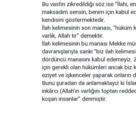
Bu vasfın zikredildiği söz ise “İlahi, 
maksadım sensin, benim için kabul edi
kendisini göstermektedir.
İlah kelimesinin son manası, “hüküm 
varlık, Allah tır” demektir.
İlah kelimesinin bu manası Mekke müş
davranışlarıyla sanki “biz ilah kelime
dördüncü manasını kabul edemeyiz. Zi
için gerekli olan hükümleri ancak bi
eziyet ve işkenceler yaparak onların di
Bunu şuradan da anlamaktayız ki İslam
inkârcı (Allah’ın varlığını toptan redde
koşan insanlar” denmiştir.