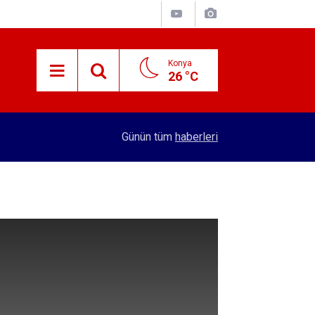
Konya
26 °C
15:38
Konyalı patron 70 bin TL maaşla personel arıyor!
Günün tüm
haberleri