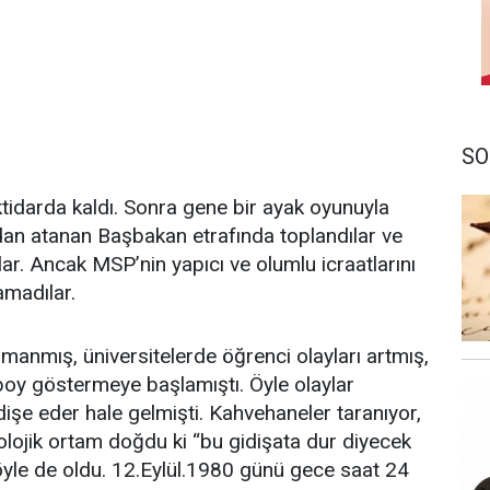
SO
idarda kaldı. Sonra gene bir ayak oyunuyla
ıdan atanan Başbakan etrafında toplandılar ve
r. Ancak MSP’nin yapıcı ve olumlu icraatlarını
amadılar.
rmanmış, üniversitelerde öğrenci olayları artmış,
boy göstermeye başlamıştı. Öyle olaylar
işe eder hale gelmişti. Kahvehaneler taranıyor,
ikolojik ortam doğdu ki “bu gidişata dur diyecek
öyle de oldu. 12.Eylül.1980 günü gece saat 24