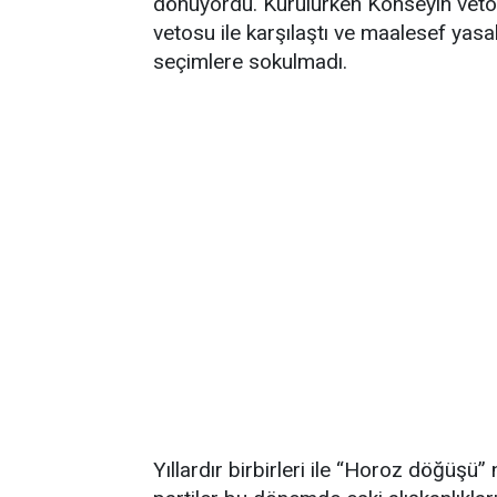
dönüyordu. Kurulurken Konseyin veto
vetosu ile karşılaştı ve maalesef yasa
seçimlere sokulmadı.
Yıllardır birbirleri ile “Horoz döğüş