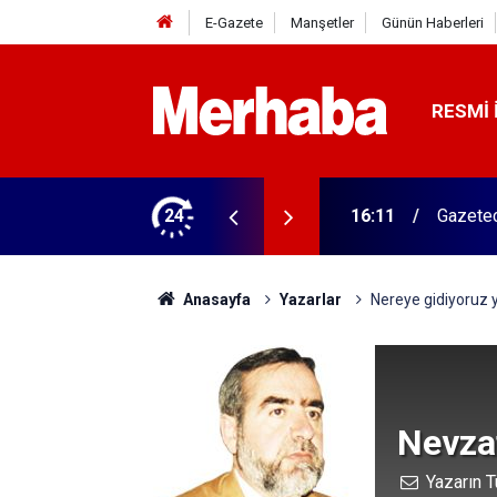
E-Gazete
Manşetler
Günün Haberleri
RESMI 
ğitim Kampüsü'ne ziyaret
24
15:45
Başkan 
Anasayfa
Yazarlar
Nereye gidiyoruz y
Nevzat
Yazarın T