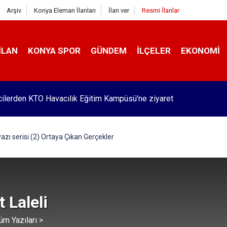
Arşiv
Konya Eleman İlanları
İlan ver
Resmi İlanlar
İLAN
KONYA SPOR
GÜNDEM
İLÇELER
EKONOMI
Pekyatırmacı’dan esnaf ziyareti
azı serisi (2) Ortaya Çıkan Gerçekler
 Laleli
üm Yazıları >