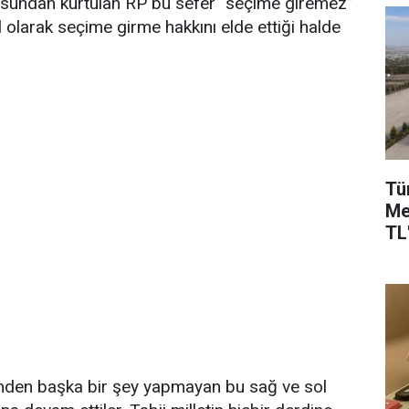
sundan kurtulan RP bu sefer “seçime giremez”
l olarak seçime girme hakkını elde ettiği halde
Tü
Me
TL'
ü” nden başka bir şey yapmayan bu sağ ve sol