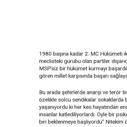
1980 başına kadar 2. MC Hükümeti ikt
meclisteki gurubu olan partiler dışar
MSP’siz bir hükümet kurmayı başardıla
gören millet karşısında başarı sağlay
Bu arada şehirlerde anarşi ve terör tı
özelikle solcu sendikalar sokaklarda 
yaşanıyordu ki her kes hayatından end
insanlar katlediliyorlardı. Öyle bir ps
biri beklenmeye başlıyordu” Nitekim 