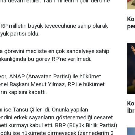
na devam ettiler. Tabii milletin hiçbir derdine
Ko
 RP milletin büyük teveccühüne sahip olarak
pe
yük partisi oldu.
 görevini mecliste en çok sandalyeye sahip
şkanlığında bu görev RP’ne verilmedi.
nıyor, ANAP (Anavatan Partisi) ile hükümet
nel Başkanı Mesut Yılmaz, RP ile hükümet
n kapısını kapattı.
Ko
ise Tansu Çiller idi. Onunla yapılan
İb
dini erkek sayanların gösteremediği cesaret
ti kurmayı kabul etti. BBP (Büyük Birlik Partisi)
oğlu ise hükümete girmeyecek (zannederim 3