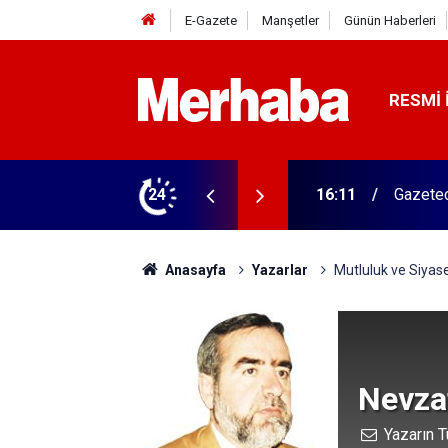
E-Gazete
Manşetler
Günün Haberleri
RESMI 
ğitim Kampüsü'ne ziyaret
24
15:45
Başkan 
Anasayfa
Yazarlar
Mutluluk ve Siyas
Nevzat
Yazarın T