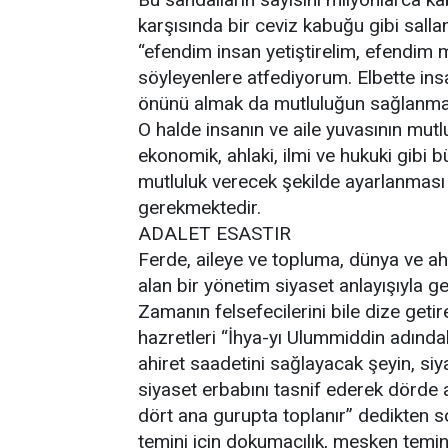
karşısında bir ceviz kabuğu gibi sall
“efendim insan yetiştirelim, efendim mut
söyleyenlere atfediyorum. Elbette insa
önünü almak da mutluluğun sağlanma
O halde insanın ve aile yuvasının mu
ekonomik, ahlaki, ilmi ve hukuki gibi
mutluluk verecek şekilde ayarlanması v
gerekmektedir.
ADALET ESASTIR
Ferde, aileye ve topluma, dünya ve a
alan bir yönetim siyaset anlayışıyla g
Zamanın felsefecilerini bile dize geti
hazretleri “İhya-yı Ulummiddin adındak
ahiret saadetini sağlayacak şeyin, si
siyaset erbabını tasnif ederek dörde a
dört ana gurupta toplanır” dedikten so
temini için dokumacılık, mesken temini