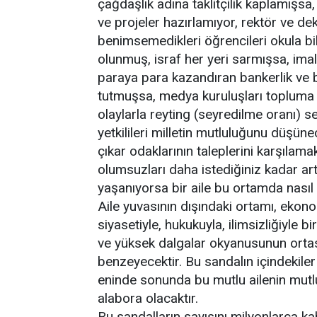
çağdaşlık adına taklitçilik kaplamışsa,
ve projeler hazırlamıyor, rektör ve de
benimsemedikleri öğrencileri okula bi
olunmuş, israf her yeri sarmışsa, imal
paraya para kazandıran bankerlik ve b
tutmuşsa, medya kuruluşları topluma d
olaylarla reyting (seyredilme oranı) 
yetkilileri milletin mutluluğunu düşün
çıkar odaklarının taleplerini karşılamak
olumsuzları daha istediğiniz kadar art
yaşanıyorsa bir aile bu ortamda nasıl 
Aile yuvasının dışındaki ortamı, ekonomi
siyasetiyle, hukukuyla, ilimsizliğiyle 
ve yüksek dalgalar okyanusunun orta
benzeyecektir. Bu sandalın içindekiler
eninde sonunda bu mutlu ailenin mutl
alabora olacaktır.
Bu sandalların sayısını milyonlarca ka