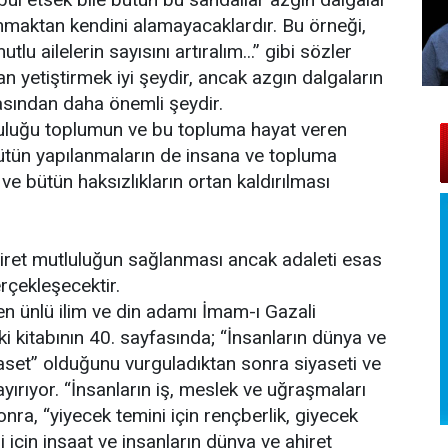
anmaktan kendini alamayacaklardır. Bu örneği,
lu ailelerin sayısını artıralım...” gibi sözler
n yetiştirmek iyi şeydir, ancak azgın dalgaların
sından daha önemli şeydir.
tluluğu toplumun ve bu topluma hayat veren
 bütün yapılanmaların de insana ve topluma
e bütün haksızlıkların ortan kaldırılması
hiret mutluluğun sağlanması ancak adaleti esas
erçekleşecektir.
ren ünlü ilim ve din adamı İmam-ı Gazali
i kitabının 40. sayfasında; “İnsanların dünya ve
yaset” olduğunu vurguladıktan sonra siyaseti ve
yırıyor. “İnsanların iş, meslek ve uğraşmaları
nra, “yiyecek temini için rençberlik, giyecek
 için inşaat ve insanların dünya ve ahiret