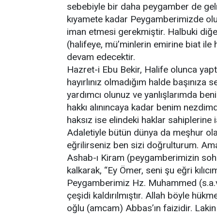
sebebiyle bir daha peygamber de gel
kıyamete kadar Peygamberimizde olup
iman etmesi gerekmiştir. Halbuki diğer
(halifeye, mü’minlerin emirine biat il
devam edecektir.
Hazret-i Ebu Bekir, Halife olunca yaptı
hayırlınız olmadığım halde başınıza 
yardımcı olunuz ve yanlışlarımda beni ik
hakkı alınıncaya kadar benim nezdimd
haksız ise elindeki haklar sahiplerine
Adaletiyle bütün dünya da meşhur olan
eğrilirseniz ben sizi doğrulturum. Ama
Ashab-ı Kiram (peygamberimizin soh
kalkarak, “Ey Ömer, seni şu eğri kılıc
Peygamberimiz Hz. Muhammed (s.a.v) de
çeşidi kaldırılmıştır. Allah böyle hükm
oğlu (amcam) Abbas’ın faizidir. Lakin 