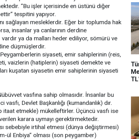
tedir. “Bu işler içerisinde en üstünü diğer
ttir” tespitini yapıyor.
ı sağlayan mesleklerdir. Eğer bir toplumda hak
orsa, insanlar ya canlarının derdine
r vardır ya da malları heder ediliyor, sömürü ve
rdine düşmüşlerdir.
“Peygamberlerin siyaseti, emir sahiplerinin (reis,
eti, vaizlerin (hatiplerin) siyaseti demekte ve
Tü
ı kuşatan siyasetin emir sahiplerinin siyaseti
Me
TL'
übüvvet vasfına sahip olmasıdır. İnsanlar bu
ci vasfı, Devlet Başkanlığı (kumandanlık) dır.
 itaat etmekle) mükelleftirler. Üçüncü vasfı ise
a verilen karara uymayı gerektirmektedir.
ı sebebiyle irtihal etmesi (dünya değiştirmesi)
em-ül Enbiya” olması (son peygamber)