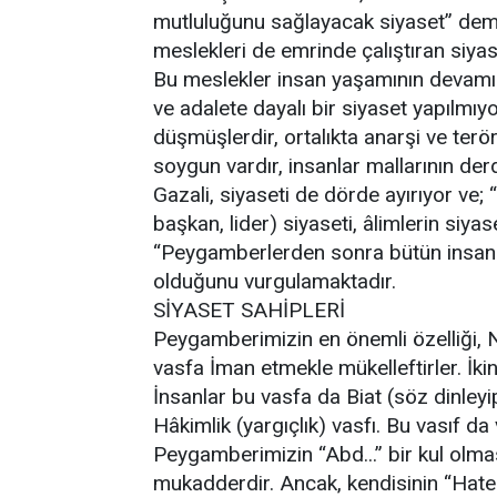
mutluluğunu sağlayacak siyaset” demek
meslekleri de emrinde çalıştıran siyase
Bu meslekler insan yaşamının devamın
ve adalete dayalı bir siyaset yapılmıy
düşmüşlerdir, ortalıkta anarşi ve terö
soygun vardır, insanlar mallarının de
Gazali, siyaseti de dörde ayırıyor ve; 
başkan, lider) siyaseti, âlimlerin siyas
“Peygamberlerden sonra bütün insanlar
olduğunu vurgulamaktadır.
SİYASET SAHİPLERİ
Peygamberimizin en önemli özelliği, N
vasfa İman etmekle mükelleftirler. İkin
İnsanlar bu vasfa da Biat (söz dinleyip
Hâkimlik (yargıçlık) vasfı. Bu vasıf d
Peygamberimizin “Abd...” bir kul olmas
mukadderdir. Ancak, kendisinin “Hat