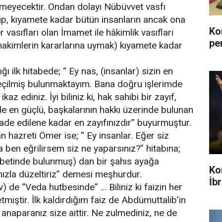
meyecektir. Ondan dolayı Nübüvvet vasfı
, kıyamete kadar bütün insanların ancak ona
Ko
 vasıfları olan İmamet ile hâkimlik vasıfları
pe
e hakimlerin kararlarına uymak) kıyamete kadar
ğı ilk hitabede; “ Ey nas, (insanlar) sizin en
seçilmiş bulunmaktayım. Bana doğru işlerimde
az ediniz. İyi biliniz ki, hak sahibi bir zayıf,
e en güçlü, başkalarının hakkı üzerinde bulunan
 iade edilene kadar en zayıfınızdır” buyurmuştur.
 hazreti Ömer ise; “ Ey insanlar. Eğer siz
 ben eğrilirsem siz ne yaparsınız?” hitabına;
betinde bulunmuş) dan bir şahıs ayağa
Ko
ımızla düzeltiriz” demesi meşhurdur.
İb
 “Veda hutbesinde” ... Biliniz ki faizin her
etmiştir. İlk kaldırdığım faiz de Abdümuttalib’in
anaparanız size aittir. Ne zulmediniz, ne de