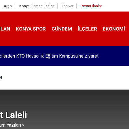
Arşiv
Konya Eleman İlanları
İlan ver
Resmi İlanlar
İLAN
KONYA SPOR
GÜNDEM
İLÇELER
EKONOMI
Pekyatırmacı’dan esnaf ziyareti
et
 Laleli
üm Yazıları >