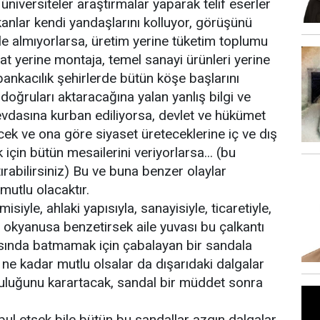
 üniversiteler araştırmalar yaparak telif eserler
kanlar kendi yandaşlarını kolluyor, görüşünü
le almıyorlarsa, üretim yerine tüketim toplumu
at yerine montaja, temel sanayi ürünleri yerine
ankacılık şehirlerde bütün köşe başlarını
oğruları aktaracağına yalan yanlış bilgi ve
sevdasına kurban ediliyorsa, devlet ve hükümet
ecek ve ona göre siyaset üreteceklerine iç ve dış
 için bütün mesailerini veriyorlarsa... (bu
ırabilirsiniz) Bu ve buna benzer olaylar
mutlu olacaktır.
siyle, ahlaki yapısıyla, sanayisiyle, ticaretiyle,
bir okyanusa benzetirsek aile yuvası bu çalkantı
sında batmamak için çabalayan bir sandala
 ne kadar mutlu olsalar da dışarıdaki dalgalar
uluğunu karartacak, sandal bir müddet sonra
bul etsek bile bütün bu sandallar azgın dalgalar