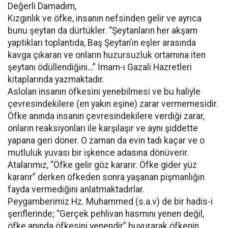
Değerli Damadım,
Kızgınlık ve öfke, insanın nefsinden gelir ve ayrıca
bunu şeytan da dürtükler. “Şeytanların her akşam
yaptıkları toplantıda, Baş Şeytan’ın eşler arasında
kavga çıkaran ve onların huzursuzluk ortamına iten
şeytanı ödüllendiğini…” İmam-ı Gazali Hazretleri
kitaplarında yazmaktadır.
Aslolan insanın öfkesini yenebilmesi ve bu haliyle
çevresindekilere (en yakın eşine) zarar vermemesidir.
Öfke anında insanın çevresindekilere verdiği zarar,
onların reaksiyonları ile karşılaşır ve aynı şiddette
yapana geri döner. O zaman da evin tadı kaçar ve o
mutluluk yuvası bir işkence adasına dönüverir.
Atalarımız, “Öfke gelir göz kararır. Öfke gider yüz
kararır” derken öfkeden sonra yaşanan pişmanlığın
fayda vermediğini anlatmaktadırlar.
Peygamberimiz Hz. Muhammed (s.a.v) de bir hadis-i
şeriflerinde; “Gerçek pehlivan hasmını yenen değil,
öfke anında öfkesini yenendir” buyurarak öfkenin