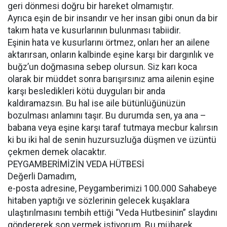
geri dönmesi doğru bir hareket olmamıştır.
Ayrıca eşin de bir insandır ve her insan gibi onun da bir
takım hata ve kusurlarının bulunması tabiidir.
Eşinin hata ve kusurlarını örtmez, onları her an ailene
aktarırsan, onların kalbinde eşine karşı bir dargınlık ve
buğz’un doğmasına sebep olursun. Siz karı koca
olarak bir müddet sonra barışırsınız ama ailenin eşine
karşı besledikleri kötü duyguları bir anda
kaldıramazsın. Bu hal ise aile bütünlüğünüzün
bozulması anlamını taşır. Bu durumda sen, ya ana –
babana veya eşine karşı taraf tutmaya mecbur kalırsın
ki bu iki hal de senin huzursuzluğa düşmen ve üzüntü
çekmen demek olacaktır.
PEYGAMBERİMİZİN VEDA HÜTBESİ
Değerli Damadım,
e-posta adresine, Peygamberimizi 100.000 Sahabeye
hitaben yaptığı ve sözlerinin gelecek kuşaklara
ulaştırılmasını tembih ettiği “Veda Hutbesinin” slaydını
göndererek son vermek istiyorum. Bu mübarek