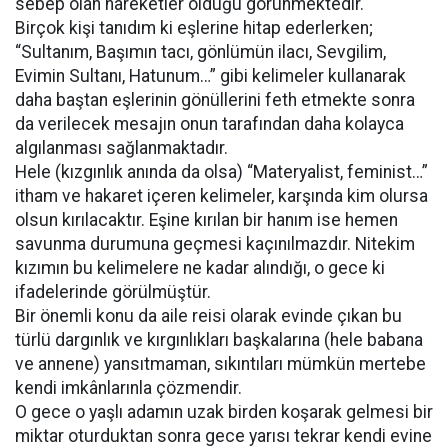
sebep olan hareketler olduğu görünmektedir.
Birçok kişi tanıdım ki eşlerine hitap ederlerken;
“Sultanım, Başımın tacı, gönlümün ilacı, Sevgilim,
Evimin Sultanı, Hatunum…” gibi kelimeler kullanarak
daha baştan eşlerinin gönüllerini feth etmekte sonra
da verilecek mesajın onun tarafından daha kolayca
algılanması sağlanmaktadır.
Hele (kızgınlık anında da olsa) “Materyalist, feminist…”
itham ve hakaret içeren kelimeler, karşında kim olursa
olsun kırılacaktır. Eşine kırılan bir hanım ise hemen
savunma durumuna geçmesi kaçınılmazdır. Nitekim
kızımın bu kelimelere ne kadar alındığı, o gece ki
ifadelerinde görülmüştür.
Bir önemli konu da aile reisi olarak evinde çıkan bu
türlü dargınlık ve kırgınlıkları başkalarına (hele babana
ve annene) yansıtmaman, sıkıntıları mümkün mertebe
kendi imkânlarınla çözmendir.
O gece o yaşlı adamın uzak birden koşarak gelmesi bir
miktar oturduktan sonra gece yarısı tekrar kendi evine