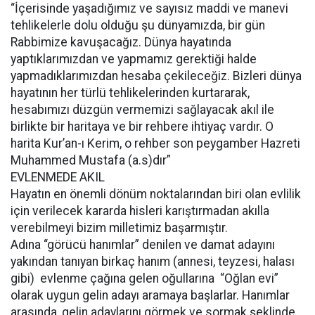
“İçerisinde yaşadığımız ve sayısız maddi ve manevi
tehlikelerle dolu olduğu şu dünyamızda, bir gün
Rabbimize kavuşacağız. Dünya hayatında
yaptıklarımızdan ve yapmamız gerektiği halde
yapmadıklarımızdan hesaba çekileceğiz. Bizleri dünya
hayatının her türlü tehlikelerinden kurtararak,
hesabımızı düzgün vermemizi sağlayacak akıl ile
birlikte bir haritaya ve bir rehbere ihtiyaç vardır. O
harita Kur’an-ı Kerim, o rehber son peygamber Hazreti
Muhammed Mustafa (a.s)dır”
EVLENMEDE AKIL
Hayatın en önemli dönüm noktalarından biri olan evlilik
için verilecek kararda hisleri karıştırmadan akılla
verebilmeyi bizim milletimiz başarmıştır.
Adına “görücü hanımlar” denilen ve damat adayını
yakından tanıyan birkaç hanım (annesi, teyzesi, halası
gibi) evlenme çağına gelen oğullarına “Oğlan evi”
olarak uygun gelin adayı aramaya başlarlar. Hanımlar
arasında, gelin adaylarını görmek ve sormak şeklinde