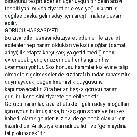
olduğunu tespit ederler. Eğer uygun bir gelin adayı
tespiti yapılmışsa ziyaretler o eve yoğunlaştırılır,
değilse başka gelin adayı için araştırmalara devam
edilir.
GÖRÜCÜ HASSASİYETİ
Bu ziyaretler esnasında ziyaret edenler ile ziyaret
edilenler hep hanım oldukları ve kız ile oğlan (damat
adayı) ilk etapta karşı karşıya getirilmediğinden,
evlenecek gençler üzerinde her hangi bir his
uyanması yoktur. Söz konusu hanımlar kız evine talip
olmak için gelmeseler de kız tarafı bundan rahatsızlık
duymayacak, beğenilmemişlik duygusuna
kapılmayacaktır. Zira her an başka görücü hanım
gurubu kendisini ziyarete gelebilecektir.
Görücü hanımlar, ziyaret ettikleri gelin adayını oğulları
için uygun bulmuşlarsa, birkaç gün sonra ve bu kez
haberli olarak gelirler. Kız evi de gelecek olanlar için
hazırlıklıdır. Artık ziyaretin adı bellidir ve “gelin aydına
talip olunacak” tır.