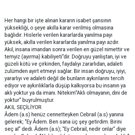
Her hangi bir işte alınan kararın isabet şansının
yüksekliği, o şeye akılla karar verilmiş olmasına
bağlıdır. Hislerle verilen kararlarda yanılma payı
yüksek, akılla verilen kararlarda yanılma payı azdır.
Akıl, insana imandan sonra verilen en güzel nimettir ve
temyiz (ayırma) kabiliyeti”dir. Doğruyu yanlıştan, iyi ve
güzeli kötü ve çirkinden, faydalıyı zararlıdan, adaleti
zulümden ayırt etmeyi sağlar. Bir insan doğruyu, iyiyi,
yararlıyı ve adaleti değil de bunların aykırılarını tercih
ediyor ve aykırılıklarla düşüp kalkıyorsa bu insanın ya
aklı yoktur ya da imanı. Nitekim“Aklı olmayanın, dini de
yoktur” buyrulmuştur.
AKIL SEÇİLİYOR
Âdem (a.s) henüz cennetteyken Cebrail (a.s) yanına
gelerek; “Ey Âdem. Ben sana üç şey getirdim. Birini
seç al” dedi. Âdem (a.s); “Ey Cebrail, nedir onlar” diye