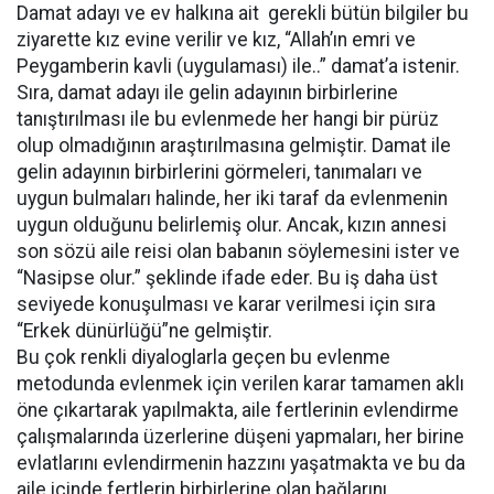
Damat adayı ve ev halkına ait gerekli bütün bilgiler bu
ziyarette kız evine verilir ve kız, “Allah’ın emri ve
Peygamberin kavli (uygulaması) ile..” damat’a istenir.
Sıra, damat adayı ile gelin adayının birbirlerine
tanıştırılması ile bu evlenmede her hangi bir pürüz
olup olmadığının araştırılmasına gelmiştir. Damat ile
gelin adayının birbirlerini görmeleri, tanımaları ve
uygun bulmaları halinde, her iki taraf da evlenmenin
uygun olduğunu belirlemiş olur. Ancak, kızın annesi
son sözü aile reisi olan babanın söylemesini ister ve
“Nasipse olur.” şeklinde ifade eder. Bu iş daha üst
seviyede konuşulması ve karar verilmesi için sıra
“Erkek dünürlüğü”ne gelmiştir.
Bu çok renkli diyaloglarla geçen bu evlenme
metodunda evlenmek için verilen karar tamamen aklı
öne çıkartarak yapılmakta, aile fertlerinin evlendirme
çalışmalarında üzerlerine düşeni yapmaları, her birine
evlatlarını evlendirmenin hazzını yaşatmakta ve bu da
aile içinde fertlerin birbirlerine olan bağlarını