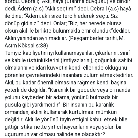
sordu. Cebrail; “Akıl, hayâ (utanma duygusu) ve din’dir”
dedi. Âdem (a.s) “Aklı seçtim.” dedi. Cebrail (a.s) hayâ
ile dine; “Âdem, aklı size tercih ederek seçti. Siz
dönüp gidiniz.” dedi. Onlar; “Biz, her nerede olursa
olsun akıl ile birlikte bulunmakla emr olunduk”dediler.
Aklın yanından ayrılmadılar. (Peygamberler tarihi, M.
Asım Köksal s:38)
Temyiz kabiliyetini iyi kullanamayanlar, çıkarlarını, sınıf
ve kabile üstünlüklerini (imtiyazlarını), çoğunluk sahibi
olmalarını ve idari kuvvetin kendi ellerinde olduğunu
görenler çevrelerindeki insanlara zulüm etmektedirler.
Akıl, bu kadar önemli olmasına rağmen kendi başına
yeterli de değildir. “Karanlık bir gecede veya ormanda
yolunu kaybeden bir adama, yönünü bulmada bir
pusula gibi yardımcıdır” Bir insanın bu karanlık
ormandan, aklını kullanarak kurtulması mümkün
değildir. Aklı ile yönünü tayin ettiğini kabul etsek bile
gittiği istikamette yırtıcı hayvanların veya yolun bir
uçurumun var olması halinde ne olacaktır?