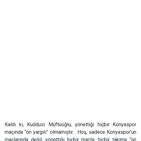
Kaldı ki, Kuddusi Müftüoğlu, yönettiği hiçbir Konyaspor
maçında “ön yargılı” olmamıştır… Hoş, sadece Konyaspor’un
maçlarında değil, yönettiği hiçbir maçta, hiçbir takıma “ön