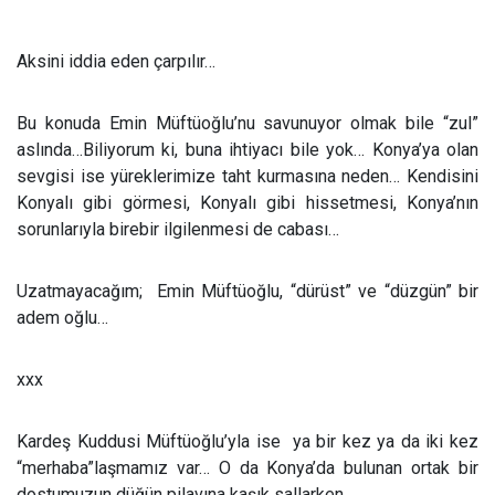
Aksini iddia eden çarpılır…
Bu konuda Emin Müftüoğlu’nu savunuyor olmak bile “zul”
aslında…Biliyorum ki, buna ihtiyacı bile yok… Konya’ya olan
sevgisi ise yüreklerimize taht kurmasına neden… Kendisini
Konyalı gibi görmesi,
Konyalı gibi hissetmesi, Konya’nın
sorunlarıyla birebir ilgilenmesi de cabası…
Uzatmayacağım;
Emin Müftüoğlu, “dürüst” ve “düzgün” bir
adem oğlu…
xxx
Kardeş Kuddusi Müftüoğlu’yla ise
ya bir kez ya da iki kez
“merhaba”laşmamız var… O da Konya’da bulunan ortak bir
dostumuzun düğün pilavına kaşık sallarken…