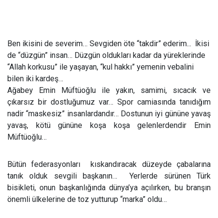
Ben ikisini de severim… Sevgiden öte “takdir” ederim...
İkisi
de “düzgün” insan… Düzgün oldukları kadar da yüreklerinde
“Allah korkusu” ile yaşayan, “kul hakkı” yemenin vebalini
bilen iki kardeş…
Ağabey Emin Müftüoğlu ile yakın, samimi, sıcacık ve
çıkarsız bir dostluğumuz var… Spor camiasında tanıdığım
nadir “maskesiz” insanlardandır… Dostunun iyi gününe yavaş
yavaş, kötü gününe koşa koşa gelenlerdendir Emin
Müftüoğlu…
Bütün federasyonları
kıskandıracak düzeyde çabalarına
tanık olduk sevgili başkanın…
Yerlerde sürünen Türk
bisikleti, onun başkanlığında dünya’ya açılırken, bu branşın
önemli ülkelerine de toz yutturup “marka” oldu…