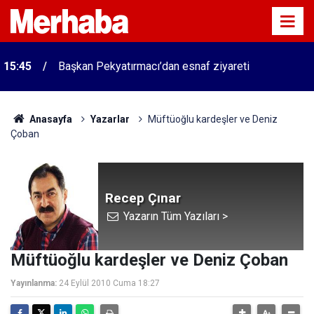
15:45
Başkan Pekyatırmacı’dan esnaf ziyareti
Anasayfa
Yazarlar
Müftüoğlu kardeşler ve Deniz
Çoban
Recep Çınar
Yazarın Tüm Yazıları >
Müftüoğlu kardeşler ve Deniz Çoban
Yayınlanma:
24 Eylül 2010 Cuma 18:27