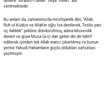
dinlere “İbrahim-i dinler” veya “millet” adı
verilmektedir.
Bu anlam da, zamanımızda Hıristiyanlık dini; “Allah,
Ruh-ul Kudüs ve Allah’ın oğlu İsa denilerek, Teslis yani
üç ilahlılık” şekline döndürülmüş, adına Musevilik
denen ve güya Musa (a.s) dan gelen din de tahrif
edilerek içinden tek Allah inancı çıkartılmış ve bunun
yerine Yahudi Hahamların güçlü oldukları safsatası
yazılmıştır.