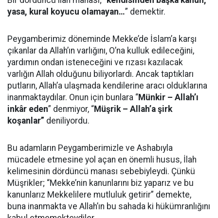
Bir dördüncü ilah manası; “
kendisinden
başka kanun,
yasa, kural koyucu olamayan…
” demektir.
Peygamberimiz döneminde Mekke’de İslam’a karşı
çıkanlar da Allah’ın varlığını, O’na kulluk edileceğini,
yardımın ondan isteneceğini ve rızası kazılacak
varlığın Allah olduğunu biliyorlardı. Ancak taptıkları
putların, Allah’a ulaşmada kendilerine aracı olduklarına
inanmaktaydılar. Onun için bunlara “
Münkir – Allah’ı
inkâr eden
” denmiyor, “
Müşrik – Allah’a şirk
koşanlar”
deniliyordu.
Bu adamların Peygamberimizle ve Ashabıyla
mücadele etmesine yol açan en önemli husus, İlah
kelimesinin dördüncü manası sebebiyleydi. Çünkü
Müşrikler; “Mekke’nin kanunlarını biz yaparız ve bu
kanunlarız Mekkelilere mutluluk getirir” demekte,
buna inanmakta ve Allah’ın bu sahada ki hükümranlığını