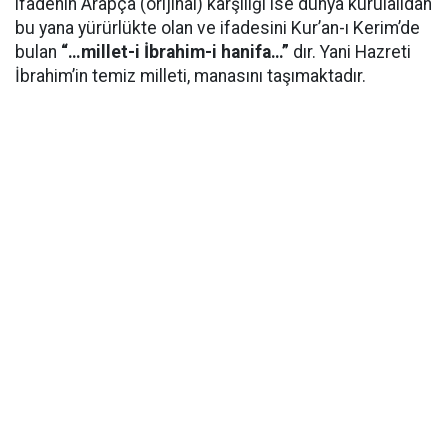
ifadenin Arapça (orijinal) karşılığı ise dünya kurulalıdan
bu yana yürürlükte olan ve ifadesini Kur’an-ı Kerim’de
bulan
“…millet-i İbrahim-i hanifa…”
dır. Yani Hazreti
İbrahim’in temiz milleti, manasını taşımaktadır.