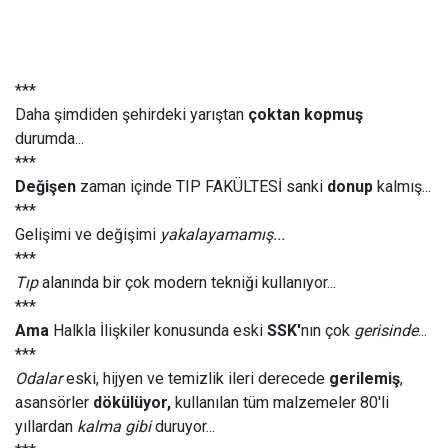
***
Daha şimdiden şehirdeki yarıştan
çoktan kopmuş
durumda...
***
Değişen
zaman içinde TIP FAKÜLTESİ sanki
donup
kalmış...
***
Gelişimi ve değişimi
yakalayamamış...
***
Tıp
alanında bir çok modern tekniği kullanıyor...
***
Ama
Halkla İlişkiler konusunda eski
SSK'
nın çok
gerisinde
...
***
Odalar
eski, hijyen ve temizlik ileri derecede
gerilemiş
,
asansörler
dökülüyor,
kullanılan tüm malzemeler 80'li
yıllardan
kalma gibi
duruyor...