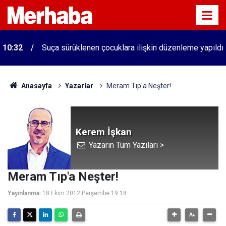
10:32
Suça sürüklenen çocuklara ilişkin düzenleme yapıldı
Anasayfa
Yazarlar
Meram Tıp'a Neşter!
Kerem İşkan
Yazarın Tüm Yazıları >
Meram Tıp'a Neşter!
Yayınlanma:
18 Ekim 2012 Perşembe 19:18