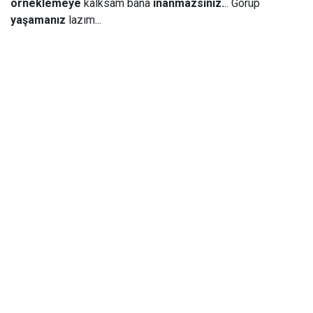
örneklemeye
kalksam bana
inanmazsınız.
.. Görüp
yaşamanız
lazım...