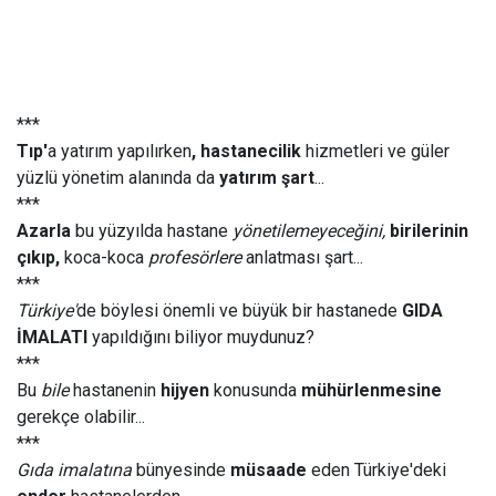
***
Tıp'
a yatırım
yapılırken
, hastanecilik
hizmetleri ve güler
yüzlü yönetim alanında da
yatırım şart
...
***
Azarla
bu yüzyılda hastane
yönetilemeyeceğini,
birilerinin
çıkıp,
koca-koca
profesörlere
anlatması şart...
***
Türkiye'
de böylesi önemli ve büyük bir hastanede
GIDA
İMALATI
yapıldığını biliyor muydunuz?
***
Bu
bile
hastanenin
hijyen
konusunda
mühürlenmesine
gerekçe olabilir...
***
Gıda imalatına
bünyesinde
müsaade
eden Türkiye'deki