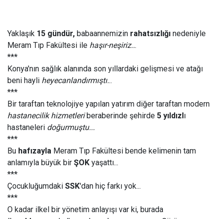
Yaklaşık
15 gündür,
babaannemizin
rahatsızlığı
nedeniyle
Meram Tıp Fakültesi ile
haşır-neşiriz..
.
***
Konya'nın sağlık alanında son yıllardaki gelişmesi ve atağı
beni hayli
heyecanlandırmıştı.
..
***
Bir taraftan teknolojiye yapılan yatırım diğer taraftan modern
hastanecilik hizmetleri
beraberinde şehirde
5 yıldızl
ı
hastaneleri
doğurmuştu...
***
Bu
hafızayla
Meram Tıp Fakültesi bende kelimenin tam
anlamıyla büyük bir
ŞOK
yaşattı...
***
Çocukluğumdaki
SSK
'dan hiç farkı yok...
***
O kadar ilkel bir yönetim anlayışı var ki, burada