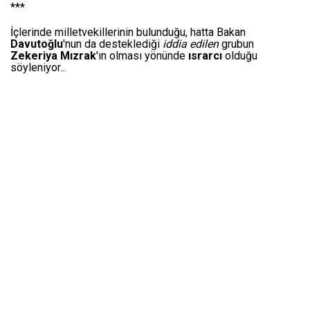
***
İçlerinde milletvekillerinin bulunduğu, hatta Bakan
Davutoğlu
'nun da desteklediği
iddia edilen
grubun
Zekeriya Mızrak
'ın olması yönünde
ısrarcı
olduğu
söyleniyor...