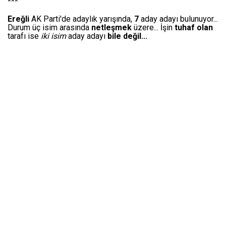
***
Ereğli
AK Parti'de adaylık yarışında,
7
aday adayı bulunuyor...
Durum üç isim arasında
netleşmek
üzere... İşin
tuhaf olan
tarafı ise
iki isim
aday adayı
bile değil...