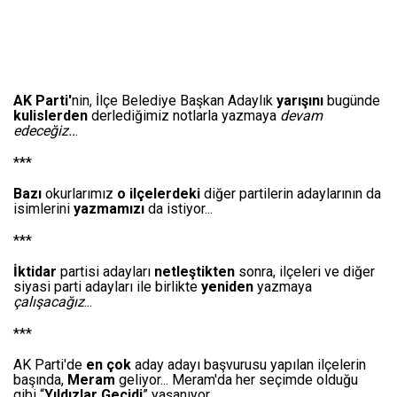
AK Parti'
nin, İlçe Belediye Başkan Adaylık
yarışını
bugünde
kulislerden
derlediğimiz notlarla yazmaya
devam
edeceğiz..
.
***
Bazı
okurlarımız
o ilçelerdeki
diğer partilerin adaylarının da
isimlerini
yazmamızı
da istiyor...
***
İktidar
partisi adayları
netleştikten
sonra, ilçeleri ve diğer
siyasi parti adayları ile birlikte
yeniden
yazmaya
çalışacağız
...
***
AK Parti'de
en çok
aday adayı başvurusu yapılan ilçelerin
başında,
Meram
geliyor... Meram'da her seçimde olduğu
gibi “
Yıldızlar Geçidi
” yaşanıyor...