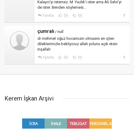
Kalaycı'yı istemez. M. Yazlık'ı ister ama Ali Selvi'yi
de ister. Benden söylemesi...
Yanıtla
(0)
(0)
çumralı
/ null
dr mehmet oğuz hocamızın olmasını en içten
dileklerimizle bekliyoruz allah yolunu açık etsin
inşallah
Yanıtla
(0)
(0)
Kerem İşkan Arşivi