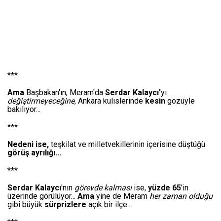
***
Ama
Başbakan'ın, Meram'da
Serdar Kalaycı'
yı
değiştirmeyeceğine
, Ankara kulislerinde
kesin
gözüyle
bakılıyor...
***
Nedeni ise,
teşkilat ve milletvekillerinin içerisine düştüğü
görüş ayrılığı...
***
Serdar Kalaycı
'nın
görevde kalması
ise,
yüzde 65
'in
üzerinde görülüyor...
Ama
yine de Meram
her zaman olduğu
gibi büyük
sürprizlere
açık bir ilçe...