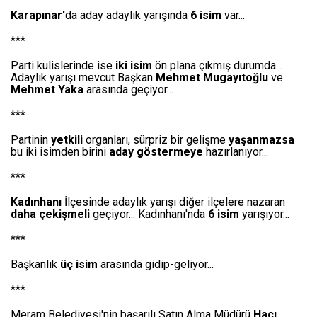
Karapınar'
da aday adaylık yarışında
6 isim
var...
***
Parti kulislerinde ise
iki isim
ön plana çıkmış durumda...
Adaylık yarışı mevcut Başkan
Mehmet Mugayıtoğlu
ve
Mehmet Yaka
arasında geçiyor...
***
Partinin
yetkili
organları, sürpriz bir gelişme
yaşanmazsa
bu iki isimden birini
aday göstermeye
hazırlanıyor...
***
Kadınhanı
İlçesinde adaylık yarışı diğer ilçelere nazaran
daha çekişmeli
geçiyor... Kadınhanı'nda
6 isim
yarışıyor...
***
Başkanlık
üç isim
arasında gidip-geliyor...
***
Meram Belediyesi'nin başarılı Satın Alma Müdürü
Hacı