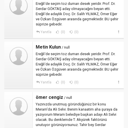
Ereğli'de seçim toz duman desek yeridir. Prof. Dr.
Serdar GÖKTAŞ aday olmayacağını beyan etti.
Ereğli'de adaylık Doç. Dr. Salih YILMAZ, Ömer Eğer
ve Özkan Özgüven arasında geçmektedir. BU şehir
süprize gebedir.
Yanıtla
(0)
(0)
Metin Kulun
/ null
Ereğli'de seçim toz duman desek yeridir. Prof. Dr.
Serdar GÖKTAŞ aday olmayacağını beyan etti.
Ereğli'de adaylık Doç. Dr. Salih YILMAZ, Ömer Eğer
ve Özkan Özgüven arasında geçmektedir. BU şehir
süprize gebedir.
Yanıtla
(0)
(0)
ömer cengiz
/ null
Yazınızda unutmuş göründüğünüz bir konu
Meram'da Ali Selvi. Benim kanaatim aha şuraya da
yazıyorum Meram belediye başkan adayı Ali Selvi
olacak. Bu denklemde T. Akyürek faktörünü
unutuyor görünüyorsunuz. Tahir bey Serdar