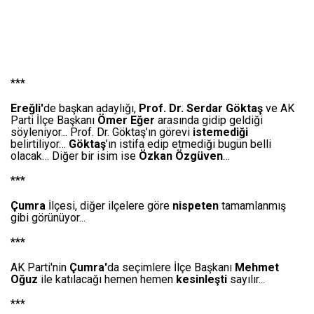
***
Ereğli'
de başkan adaylığı,
Prof. Dr. Serdar Göktaş
ve AK
Parti İlçe Başkanı
Ömer Eğer
arasında gidip geldiği
söyleniyor... Prof. Dr. Göktaş’ın görevi
istemediği
belirtiliyor…
Göktaş
’ın istifa edip etmediği bugün belli
olacak… Diğer bir isim ise
Özkan Özgüven
…
***
Çumra
İlçesi, diğer ilçelere göre
nispeten
tamamlanmış
gibi görünüyor...
***
AK Parti'nin
Çumra'
da seçimlere İlçe Başkanı
Mehmet
Oğuz
ile katılacağı hemen hemen
kesinleşti
sayılır...
***