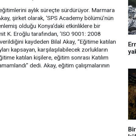
eğitimlerini aylık süreçte sürdürüyor. Marmara
 Akay, şirket olarak, ‘SPS Academy bölümü’nün
emiş olduğu Konya’daki etkinliklere bir
Ümit K. Eroğlu tarafından, ‘ISO 9001: 2008
verildiğini kaydeden Bilal Akay, “Eğitime katılan
Er
yları kapsayan, karşılaşılabilecek zorlukların
ya
Eğitime katılan kişilere, eğitim sonrası Katılım
i tamamlandı” dedi. Akay, eğitim çalışmalarının
Bir