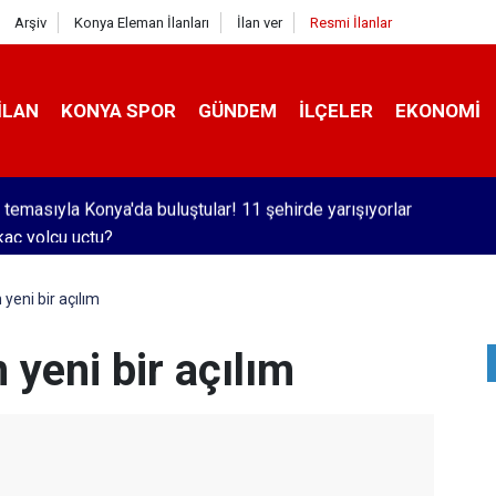
Arşiv
Konya Eleman İlanları
İlan ver
Resmi İlanlar
İLAN
KONYA SPOR
GÜNDEM
İLÇELER
EKONOMI
kaç yolcu uçtu?
eni bir açılım
yeni bir açılım