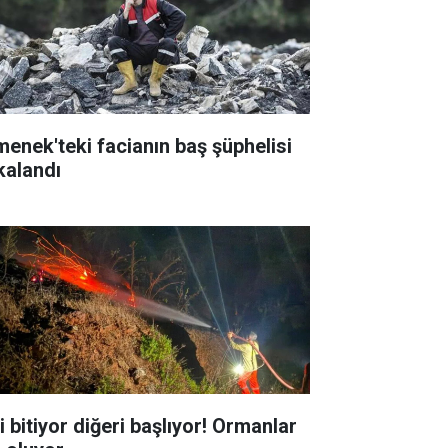
menek'teki facianın baş şüphelisi
kalandı
i bitiyor diğeri başlıyor! Ormanlar