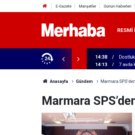
E-Gazete
Manşetler
Günün Haberleri
RESMI 
tular! 11 şehirde yarışıyorlar
24
14:13
7 ayda 
Anasayfa
Gündem
Marmara SPS’den y
Marmara SPS’den 