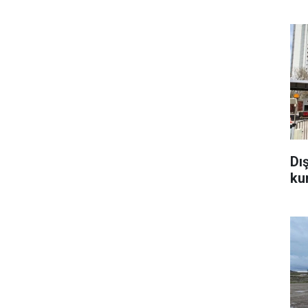
Dı
ku