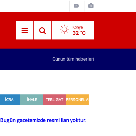
Konya
32 °C
14:07
Türk Standardları Enstitüsü 129 personel alacak
Günün tüm
haberleri