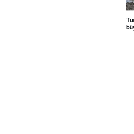
Tür
bü