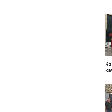
Ko
ka