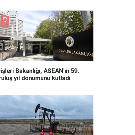
şişleri Bakanlığı, ASEAN'ın 59.
ruluş yıl dönümünü kutladı