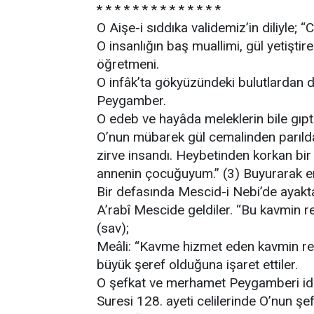
* * * * * * * * * * * * * *
O Aişe-i sıddıka validemiz’in diliyle; “C
O insanlığın baş muallimi, gül yetişt
öğretmeni.
O infâk’ta gökyüzündeki bulutlardan 
Peygamber.
O edeb ve hayâda meleklerin bile gıpt
O’nun mübarek gül cemalinden parılda
zirve insandı. Heybetinden korkan bir 
annenin çocuğuyum.” (3) Buyurarak e
Bir defasında Mescid-i Nebi’de ayakt
A’rabî Mescide geldiler. “Bu kavmin re
(sav);
Meâli: “Kavme hizmet eden kavmin rei
büyük şeref olduğuna işaret ettiler.
O şefkat ve merhamet Peygamberi idi
Suresi 128. ayeti celilerinde O’nun şe