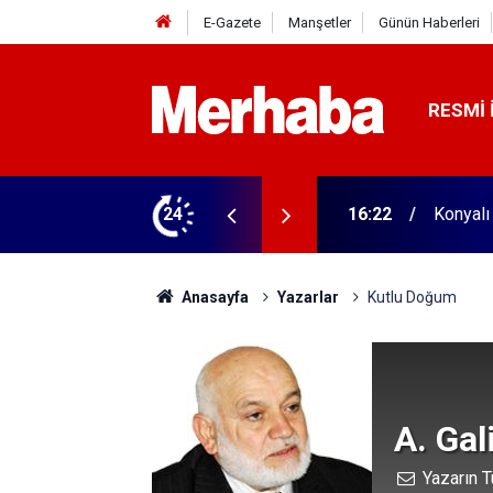
E-Gazete
Manşetler
Günün Haberleri
RESMI 
biçerdöver satın aldı! 313 beygir motoru var
24
16:04
Konyasp
Anasayfa
Yazarlar
Kutlu Doğum
A. Ga
Yazarın T