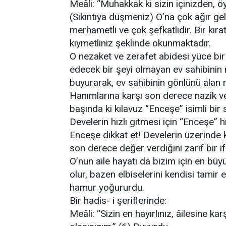
Meâli: “Muhakkak ki sizin içinizden, öy
(Sıkıntıya düşmeniz) O’na çok ağır geli
merhametli ve çok şefkatlidir. Bir kıra
kıymetliniz şeklinde okunmaktadır.
O nezaket ve zerafet abidesi yüce bir
edecek bir şeyi olmayan ev sahibinin m
buyurarak, ev sahibinin gönlünü alan
Hanımlarına karşı son derece nazik ve
başında ki kılavuz “Enceşe” isimli bir
Develerin hızlı gitmesi için “Enceşe” hı
Enceşe dikkat et! Develerin üzerinde ki
son derece değer verdiğini zarif bir ifa
O’nun aile hayatı da bizim için en büy
olur, bazen elbiselerini kendisi tamir 
hamur yoğururdu.
Bir hadis- i şeriflerinde:
Meâli: “Sizin en hayırlınız, âilesine karş