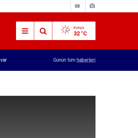
Konya
32 °C
15:29
Merkez Bankası rezervleri açıklandı
Günün tüm
haberleri