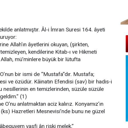
kilde anlatmıştır. Âl-i İmran Suresi 164. âyeti
uruyor:
ine Allah’ın âyetlerini okuyan, (şirkten,
 temizleyen, kendilerine Kitab-ı ve Hikmeti
lah, mü’minlere büyük bir lütufta
r. O’nun bir ismi de “Mustafa”dır. Mustafa;
si ve özüdür. Kâinatın Efendisi (sav) bir hadis-i
 nesillerinin en temizlerinden, süzüle süzüle
eldim.” (1)
ine O’nu anlatmaktan aciz kalırız. Konyamız’ın
a (ks) Hazretleri Mesnevisi’nde bunu ne güzel
beguyem vasfi ân rişki melek.”