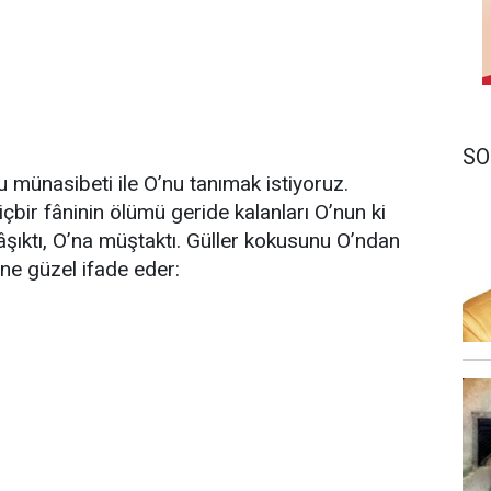
SO
münasibeti ile O’nu tanımak istiyoruz.
çbir fâninin ölümü geride kalanları O’nun ki
âşıktı, O’na müştaktı. Güller kokusunu O’ndan
 ne güzel ifade eder: