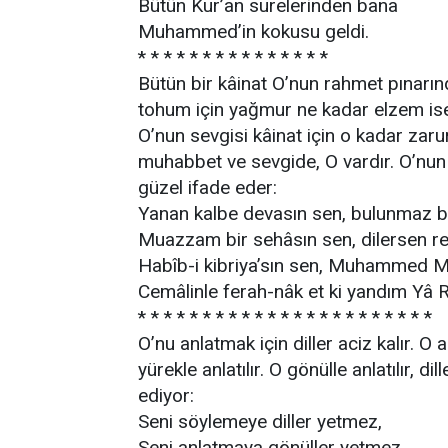
Bütün Kur’an surelerinden bana
Muhammed’in kokusu geldi.
* * * * * * * * * * * * * * *
Bütün bir kâinat O’nun rahmet pınarın
tohum için yağmur ne kadar elzem ise, 
O’nun sevgisi kâinat için o kadar zaru
muhabbet ve sevgide, O vardır. O’nun s
güzel ifade eder:
Yanan kalbe devasın sen, bulunmaz bi
Muazzam bir sehâsın sen, dilersen r
Habîb-i kibriya’sın sen, Muhammed Mu
Cemâlinle ferah-nâk et ki yandım Yâ R
* * * * * * * * * * * * * * * * * * * * * * *
O’nu anlatmak için diller aciz kalır. O a
yürekle anlatılır. O gönülle anlatılır, d
ediyor:
Seni söylemeye diller yetmez,
Seni anlatmaya gönüller yetmez.