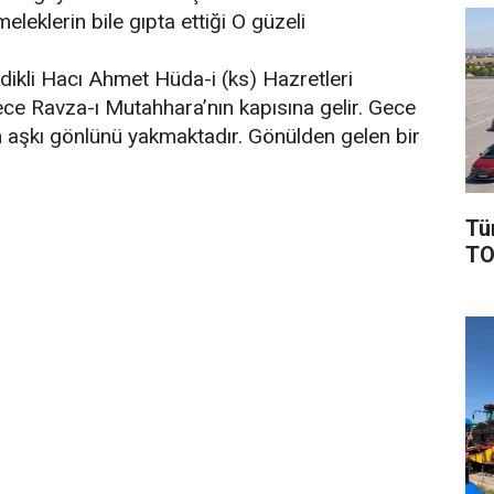
eleklerin bile gıpta ettiği O güzeli
ikli Hacı Ahmet Hüda-i (ks) Hazretleri
ce Ravza-ı Mutahhara’nın kapısına gelir. Gece
’ın aşkı gönlünü yakmaktadır. Gönülden gelen bir
Tü
TO