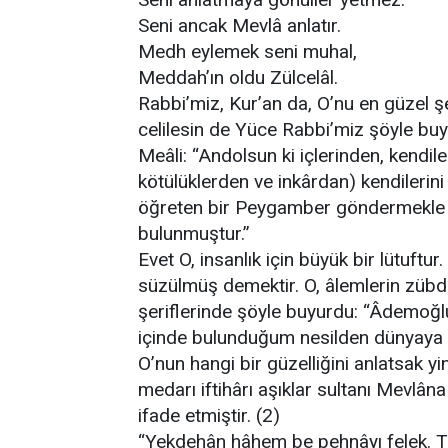
Seni ancak Mevlâ anlatır.
Medh eylemek seni muhal,
Meddah’ın oldu Zülcelâl.
Rabbi’miz, Kur’an da, O’nu en güzel şe
celilesin de Yüce Rabbi’miz şöyle buy
Meâli: “Andolsun ki içlerinden, kendiler
kötülüklerden ve inkârdan) kendilerini
öğreten bir Peygamber göndermekle Al
bulunmuştur.”
Evet O, insanlık için büyük bir lütuftu
süzülmüş demektir. O, âlemlerin zübde
şeriflerinde şöyle buyurdu: “Âdemoğlu
içinde bulunduğum nesilden dünyaya g
O’nun hangi bir güzelliğini anlatsak y
medarı iftihârı aşıklar sultanı Mevlân
ifade etmiştir. (2)
“Yekdehân hâhem be pehnâyı felek. Tâ