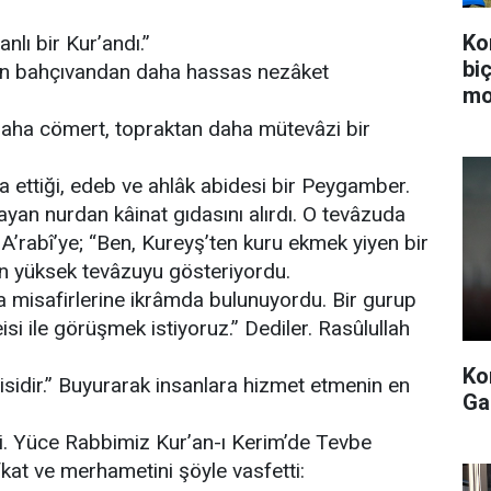
Ko
anlı bir Kur’andı.”
bi
iren bahçıvandan daha hassas nezâket
mo
daha cömert, topraktan daha mütevâzi bir
a ettiği, edeb ve ahlâk abidesi bir Peygamber.
yan nurdan kâinat gıdasını alırdı. O tevâzuda
A’rabî’ye; “Ben, Kureyş’ten kuru ekmek yiyen bir
n yüksek tevâzuyu gösteriyordu.
a misafirlerine ikrâmda bulunuyordu. Bir gurup
isi ile görüşmek istiyoruz.” Dediler. Rasûlullah
Ko
sidir.” Buyurarak insanlara hizmet etmenin en
Ga
. Yüce Rabbimiz Kur’an-ı Kerim’de Tevbe
fkat ve merhametini şöyle vasfetti: