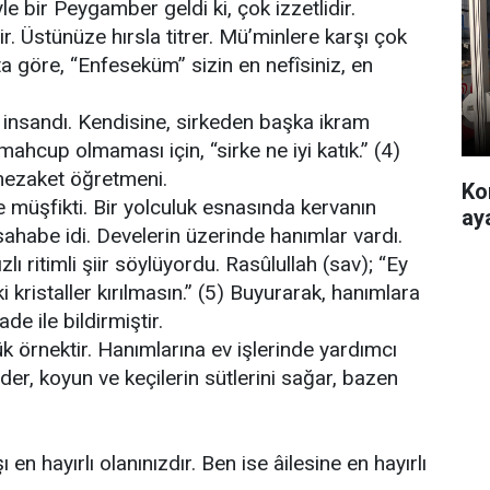
le bir Peygamber geldi ki, çok izzetlidir.
r. Üstünüze hırsla titrer. Mü’minlere karşı çok
ta göre, “Enfeseküm” sizin en nefîsiniz, en
 insandı. Kendisine, sirkeden başka ikram
ahcup olmaması için, “sirke ne iyi katık.” (4)
 nezaket öğretmeni.
Ko
 müşfikti. Bir yolculuk esnasında kervanın
ay
 sahabe idi. Develerin üzerinde hanımlar vardı.
zlı ritimli şiir söylüyordu. Rasûlullah (sav); “Ey
 kristaller kırılmasın.” (5) Buyurarak, hanımlara
de ile bildirmiştir.
ük örnektir. Hanımlarına ev işlerinde yardımcı
eder, koyun ve keçilerin sütlerini sağar, bazen
ı en hayırlı olanınızdır. Ben ise âilesine en hayırlı