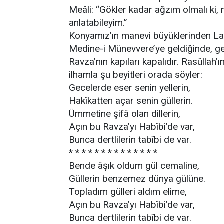
Meâli: “Gökler kadar ağzım olmalı ki, m
anlatabileyim.”
Konyamız’ın manevi büyüklerinden Lad
Medine-i Münevvere’ye geldiğinde, ge
Ravza’nın kapıları kapalıdır. Rasûllah
ilhamla şu beyitleri orada söyler:
Gecelerde eser senin yellerin,
Hakîkatten açar senin güllerin.
Ümmetine şifâ olan dillerin,
Açın bu Ravza’yı Habîbi’de var,
Bunca dertlilerin tabîbi de var.
* * * * * * * * * * * * * *
Bende âşık oldum gül cemaline,
Güllerin benzemez dünya gülüne.
Topladım gülleri aldım elime,
Açın bu Ravza’yı Habîbi’de var,
Bunca dertlilerin tabîbi de var.