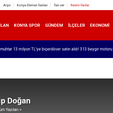
Arşiv
Konya Eleman İlanları
İlan ver
Resmi İlanlar
İLAN
KONYA SPOR
GÜNDEM
İLÇELER
EKONOMI
orlu Kramer'den yıllar sonra Galatasaraylı Osimhen itirafı
lip Doğan
üm Yazıları >