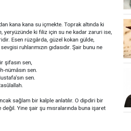
dan kana kana su içmekte. Toprak altında ki
yeryüzünde ki filiz için su ne kadar zaruri ise,
ridir. Esen rüzgârda, güzel kokan gülde,
evgisi ruhlarımızın gıdasıdır. Şair bunu ne
r şifasın sen,
eh-nümâsın sen.
stafa’sın sen.
asûlallah.
ncak sağlam bir kalple anlatılır. O dipdiri bir
ille değil. Yine şair şu mısralarında buna işaret