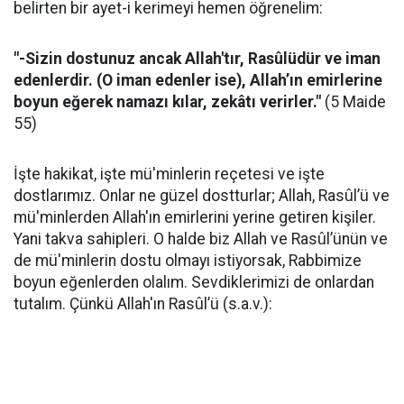
belirten bir ayet-i kerimeyi hemen öğrenelim:
"-Sizin dostunuz ancak Allah'tır, Rasûlüdür ve iman
edenlerdir. (O iman edenler ise), Allah’ın emirlerine
boyun eğerek namazı kılar, zekâtı verirler."
(5 Maide
55)
İşte hakikat, işte mü'minlerin reçetesi ve işte
dostlarımız. Onlar ne güzel dostturlar; Allah, Rasûl’ü ve
mü'minlerden Allah'ın emirlerini yerine getiren kişiler.
Yani takva sahipleri. O halde biz Allah ve Rasûl’ünün ve
de mü'minlerin dostu olmayı istiyorsak, Rabbimize
boyun eğenlerden olalım. Sevdiklerimizi de onlardan
tutalım. Çünkü Allah'ın Rasûl’ü (s.a.v.):