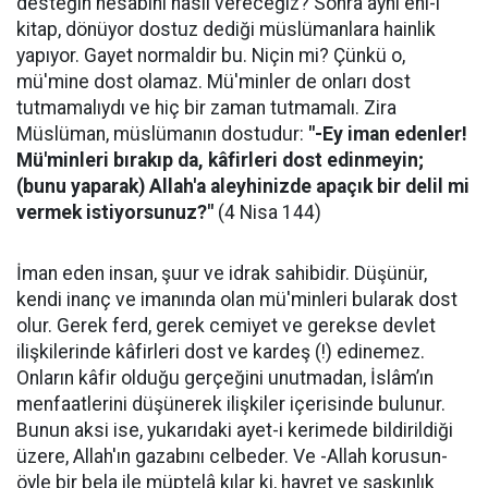
desteğin hesabını nasıl vereceğiz? Sonra aynı ehl-i
kitap, dönüyor dostuz dediği müslümanlara hainlik
yapıyor. Gayet normaldir bu. Niçin mi? Çünkü o,
mü'mine dost olamaz. Mü'minler de onları dost
tutmamalıydı ve hiç bir zaman tutmamalı. Zira
Müslüman, müslümanın dostudur:
"-Ey iman edenler!
Mü'minleri bırakıp da, kâfirleri dost edinmeyin;
(bunu yaparak) Allah'a aleyhinizde apaçık bir delil mi
vermek istiyorsunuz?"
(4 Nisa 144)
İman eden insan, şuur ve idrak sahibidir. Düşünür,
kendi inanç ve imanında olan mü'minleri bularak dost
olur. Gerek ferd, gerek cemiyet ve gerekse devlet
ilişkilerinde kâfirleri dost ve kardeş (!) edinemez.
Onların kâfir olduğu gerçeğini unutmadan, İslâm’ın
menfaatlerini düşünerek ilişkiler içerisinde bulunur.
Bunun aksi ise, yukarıdaki ayet-i kerimede bildirildiği
üzere, Allah'ın gazabını celbeder. Ve -Allah korusun-
öyle bir bela ile müptelâ kılar ki, hayret ve şaşkınlık