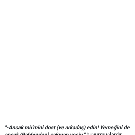
"-Ancak mü'mini dost (ve arkadaş) edin! Yemeğini de
ancak (Rabbinden) sakınan yesin,”
buyurmuşlardır
.