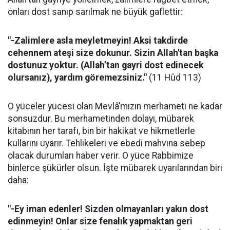
onları dost sanıp sarılmak ne büyük gaflettir:
"-Zalimlere asla meyletmeyin! Aksi takdirde
cehennem ateşi size dokunur. Sizin Allah'tan başka
dostunuz yoktur. (Allah’tan gayri dost edinecek
olursanız), yardım göremezsiniz."
(11 Hûd 113)
O yüceler yücesi olan Mevlâ’mızın merhameti ne kadar
sonsuzdur. Bu merhametinden dolayı, mübarek
kitabının her tarafı, bin bir hakikat ve hikmetlerle
kullarını uyarır. Tehlikeleri ve ebedi mahvına sebep
olacak durumları haber verir. O yüce Rabbimize
binlerce şükürler olsun. İşte mübarek uyarılarından biri
daha:
"-Ey iman edenler! Sizden olmayanları yakın dost
edinmeyin! Onlar size fenalık yapmaktan geri