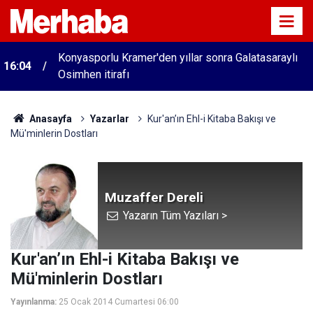
Konyasporlu Kramer'den yıllar sonra Galatasaraylı
16:04
Osimhen itirafı
Anasayfa
Yazarlar
Kur'an’ın Ehl-i Kitaba Bakışı ve
Mü'minlerin Dostları
Muzaffer Dereli
Yazarın Tüm Yazıları >
Kur'an’ın Ehl-i Kitaba Bakışı ve
Mü'minlerin Dostları
Yayınlanma:
25 Ocak 2014 Cumartesi 06:00