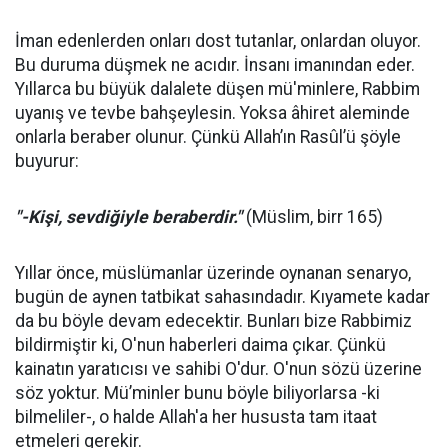
İman edenlerden onları dost tutanlar, onlardan oluyor.
Bu duruma düşmek ne acıdır. İnsanı imanından eder.
Yıllarca bu büyük dalalete düşen mü'minlere, Rabbim
uyanış ve tevbe bahşeylesin. Yoksa âhiret aleminde
onlarla beraber olunur. Çünkü Allah’ın Rasûl’ü şöyle
buyurur:
"-Kişi, sevdiğiyle beraberdir."
(Müslim, birr 165)
Yıllar önce, müslümanlar üzerinde oynanan senaryo,
bugün de aynen tatbikat sahasındadır. Kıyamete kadar
da bu böyle devam edecektir. Bunları bize Rabbimiz
bildirmiştir ki, O'nun haberleri daima çıkar. Çünkü
kainatın yaratıcısı ve sahibi O'dur. O'nun sözü üzerine
söz yoktur. Mü’minler bunu böyle biliyorlarsa -ki
bilmeliler-, o halde Allah'a her hususta tam itaat
etmeleri gerekir.