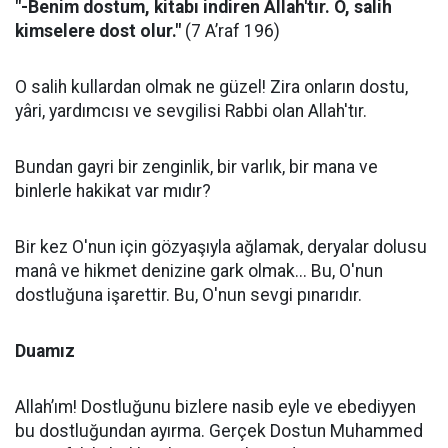
"-Benim dostum, kitabı indiren Allah'tır. O, salih
kimselere dost olur."
(7 A’raf 196)
O salih kullardan olmak ne güzel! Zira onların dostu,
yâri, yardımcısı ve sevgilisi Rabbi olan Allah'tır.
Bundan gayri bir zenginlik, bir varlık, bir mana ve
binlerle hakikat var mıdır?
Bir kez O'nun için gözyaşıyla ağlamak, deryalar dolusu
manâ ve hikmet denizine gark olmak... Bu, O'nun
dostluğuna işarettir. Bu, O'nun sevgi pınarıdır.
Duamız
Allah’ım! Dostluğunu bizlere nasib eyle ve ebediyyen
bu dostluğundan ayırma. Gerçek Dostun Muhammed