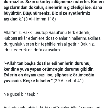
durmazlar. Sizin sıkıntıya düşmenizi isterler. Kinleri
ağızlarından dökülür, sinelerinin gizlediği ise, daha
büyüktür. Düşünürseniz, Biz size ayetlerimizi
açıkladık."
(3 Al-i İmran 118)
Allah’ımız, Hakk’ı unutup Rasûl’ünü terk ederek,
Rabbini inkâr edenlere dost olanların hallerini, akıllara
durgunluk veren bir teşbihle misal getirir. Bakınız,
idrak ederek on defa okuyalım:
"-Allah'tan başka dostlar edinenlerin durumu,
kendine yuva yapan örümceğin durumu gibidir.
Evlerin en dayanıksızı ise, şüphesiz örümceğin
yuvasıdır. Keşke bilseler."
(29 Ankebut 41)
Ne güzel bir teşbih!
Aslında pek tabiidir ki, biz mü’minler Allah’ ı sevenleri