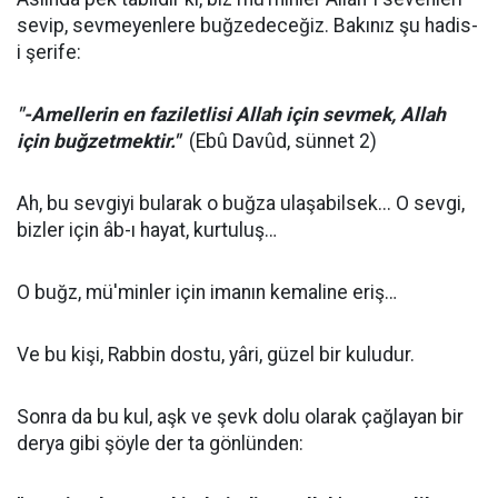
sevip, sevmeyenlere buğzedeceğiz. Bakınız şu hadis-
i şerife:
"-Amellerin en faziletlisi Allah için sevmek, Allah
için buğzetmektir."
(Ebû Davûd, sünnet 2)
Ah, bu sevgiyi bularak o buğza ulaşabilsek... O sevgi,
bizler için âb-ı hayat, kurtuluş…
O buğz, mü'minler için imanın kemaline eriş…
Ve bu kişi, Rabbin dostu, yâri, güzel bir kuludur.
Sonra da bu kul, aşk ve şevk dolu olarak çağlayan bir
derya gibi şöyle der ta gönlünden: