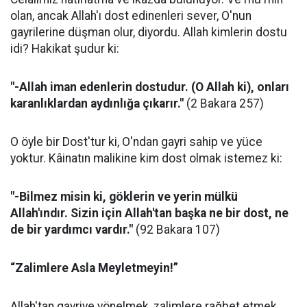
olan, ancak Allah'ı dost edinenleri sever, O'nun
gayrilerine düşman olur, diyordu. Allah kimlerin dostu
idi? Hakikat şudur ki:
"-Allah iman edenlerin dostudur. (O Allah ki), onları
karanlıklardan aydınlığa çıkarır."
(2 Bakara 257)
O öyle bir Dost'tur ki, O'ndan gayri sahip ve yüce
yoktur. Kâinatın malikine kim dost olmak istemez ki:
"-Bilmez misin ki, göklerin ve yerin mülkü
Allah'ındır. Sizin için Allah'tan başka ne bir dost, ne
de bir yardımcı vardır."
(92 Bakara 107)
“Zalimlere Asla Meyletmeyin!”
Allah'tan gayriye yönelmek, zalimlere rağbet etmek,