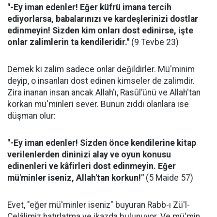
"-Ey iman edenler! Eğer küfrü imana tercih
ediyorlarsa, babalarınızı ve kardeşlerinizi dostlar
edinmeyin! Sizden kim onları dost edinirse, işte
onlar zalimlerin ta kendileridir."
(9 Tevbe 23)
Demek ki zalim sadece onlar değildirler. Mü'minim
deyip, o insanları dost edinen kimseler de zalimdir.
Zira inanan insan ancak Allah'ı, Rasûl’ünü ve Allah'tan
korkan mü'minleri sever. Bunun zıddı olanlara ise
düşman olur:
"-Ey iman edenler! Sizden önce kendilerine kitap
verilenlerden dininizi alay ve oyun konusu
edinenleri ve kâfirleri dost edinmeyin. Eğer
mü'minler iseniz, Allah'tan korkun!"
(5 Maide 57)
Evet, "eğer mü'minler iseniz" buyuran Rabb-ı Zü'l-
Celâlimiz hatırlatma ve ikazda bulunuyor. Ve mü'min