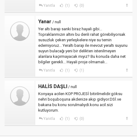
Yanıtla
(1)
(0)
Yanar
/ null
Yer altı barajı sanki biraz hayali gibi...
Topraklarımızın altını bu denli rahat görebiliyorsak
susuzluk çeken yerleşkelere niye su temin
edemiyoruz... Yeraltı barajı ile mevcut yeraltı suyunu
suyun bulacağı yeni bir delikten istenilmeyen
alanlara kaçırmayacak mıyız? Bu konuda daha net
bilgiler gerekli... Hayali proje olmamalı...
Yanıtla
(1)
(1)
HALİS DAŞLI
/ null
Konyaya acilen KOP PROJESİ bitirilmelidir.göksu
nehri boşuboşuna akdenize akıp gidiyor.DSİ.ve
bakana bu konu sorulmalıydi.konu acil.sizi
kutluyorum.
Yanıtla
(1)
(0)