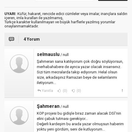
UYARI:
Küfür, hakaret, rencide edici cümleler veya imalar, inançlara saldırı
içeren, imla kuralları ile yazılmamış,
Türkçe karakter kullanılmayan ve büyük harflerle yazılmış yorumlar
onaylanmamaktadır.
4 Yorum
selmauslu
/ null
Şahmeran sana katılıyorum çok doğru söylüyorsun,
merhabahabere de ayrıca yazar olacak insansınız.
Sizi tüm mecralarda takip ediyorum. Helal olsun
size, arkadaşınız Ramazan beye de selamlarımı
iletiyorum...
Yanıtla
(0)
(0)
Şahmeran
/ null
KOP projesi bu gidişle biraz zaman alacak DSİ'nin
elini çabuk tutması gerekiyor...
Değerli kardeşim bu arada yazar olmuşsun haberim
yoktu yeni gördüm, seni de kutluyorum...