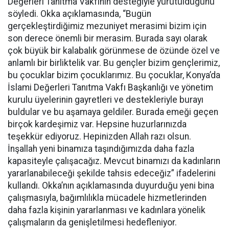
Değerleri Tanıtma Vakfının desteğiyle yürütüldüğünü
söyledi. Okka açıklamasında, “Bugün
gerçekleştirdiğimiz mezuniyet merasimi bizim için
son derece önemli bir merasim. Burada sayı olarak
çok büyük bir kalabalık görünmese de özünde özel ve
anlamlı bir birliktelik var. Bu gençler bizim gençlerimiz,
bu çocuklar bizim çocuklarımız. Bu çocuklar, Konya’da
İslami Değerleri Tanıtma Vakfı Başkanlığı ve yönetim
kurulu üyelerinin gayretleri ve destekleriyle burayı
buldular ve bu aşamaya geldiler. Burada emeği geçen
birçok kardeşimiz var. Hepsine huzurlarınızda
teşekkür ediyoruz. Hepinizden Allah razı olsun.
İnşallah yeni binamıza taşındığımızda daha fazla
kapasiteyle çalışacağız. Mevcut binamızı da kadınların
yararlanabileceği şekilde tahsis edeceğiz” ifadelerini
kullandı. Okka’nın açıklamasında duyurduğu yeni bina
çalışmasıyla, bağımlılıkla mücadele hizmetlerinden
daha fazla kişinin yararlanması ve kadınlara yönelik
çalışmaların da genişletilmesi hedefleniyor.