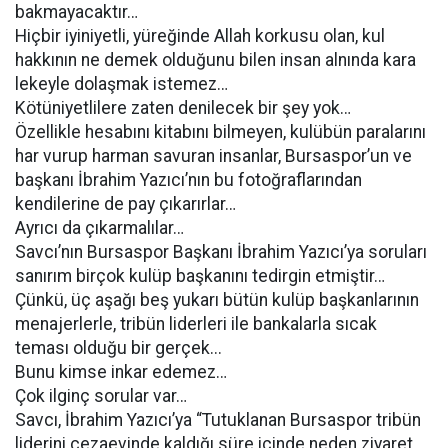
bakmayacaktır…
Hiçbir iyiniyetli, yüreğinde Allah korkusu olan, kul
hakkının ne demek olduğunu bilen insan alnında kara
lekeyle dolaşmak istemez…
Kötüniyetlilere zaten denilecek bir şey yok…
Özellikle hesabını kitabını bilmeyen, kulübün paralarını
har vurup harman savuran insanlar, Bursaspor’un ve
başkanı İbrahim Yazıcı’nın bu fotoğraflarından
kendilerine de pay çıkarırlar…
Ayrıcı da çıkarmalılar…
Savcı’nın Bursaspor Başkanı İbrahim Yazıcı’ya soruları
sanırım birçok kulüp başkanını tedirgin etmiştir…
Çünkü, üç aşağı beş yukarı bütün kulüp başkanlarının
menajerlerle, tribün liderleri ile bankalarla sıcak
teması olduğu bir gerçek...
Bunu kimse inkar edemez…
Çok ilginç sorular var…
Savcı, İbrahim Yazıcı’ya “Tutuklanan Bursaspor tribün
liderini cezaevinde kaldığı süre içinde neden ziyaret