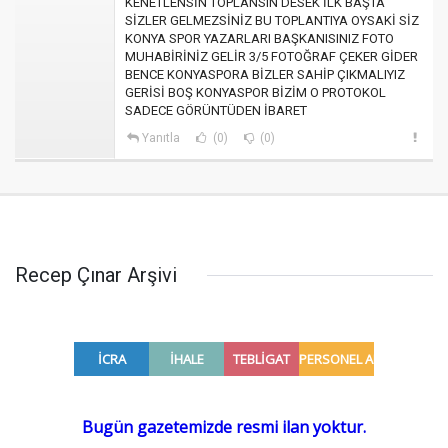
KENETLENSİN TOPLANSIN DESEK İLK BAŞTA
SİZLER GELMEZSİNİZ BU TOPLANTIYA OYSAKİ SİZ
KONYA SPOR YAZARLARI BAŞKANISINIZ FOTO
MUHABİRİNİZ GELİR 3/5 FOTOĞRAF ÇEKER GİDER
BENCE KONYASPORA BİZLER SAHİP ÇIKMALIYIZ
GERİSİ BOŞ KONYASPOR BİZİM O PROTOKOL
SADECE GÖRÜNTÜDEN İBARET
Yanıtla
(0)
(0)
Recep Çınar Arşivi