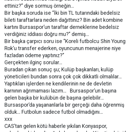
ettiniz?” diye sormuş örneğin…
Bir başka soruda ise “İki bin TL tutarındaki bedelsiz
bileti taraftarlara neden dağıttınız? Bin adet kombine
kartını Bursaspor’un taraftar derneklerine bedelsiz
verdiğiniz iddiası doğru mu?” demiş…
Bir başka çarpıcı soru ise “Koreli futbolcu Shin Young
Rok’u transfer ederken, oyuncunun menajerine niye
fazladan ödeme yaptınız?”
Gerçekten ilginç sorular…
Buradan çıkan sonuç şu; Kulüp başkanları, kulüp
yöneticileri bundan sonra çok çok dikkatli olmalılar…
Yaptıkları işlerden ne kendilerinin ne de devletin
karnının ağrımaması lazım… Bursaspor’un başına
gelen başka bir kulübün de başına gelebilir…
Bursaspor’da yaşananlarla bir gerçeği daha öğrenmiş
olduk… Futbolun sadece futbol olmadığını…
xxx
CAS’tan gelen kötü haberle yıkılan Konyaspor,