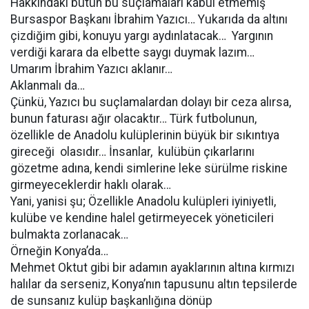
Hakkındaki bütün bu suçlamaları kabul etmemiş
Bursaspor Başkanı İbrahim Yazıcı… Yukarıda da altını
çizdiğim gibi, konuyu yargı aydınlatacak… Yargının
verdiği karara da elbette saygı duymak lazım…
Umarım İbrahim Yazıcı aklanır…
Aklanmalı da…
Çünkü, Yazıcı bu suçlamalardan dolayı bir ceza alırsa,
bunun faturası ağır olacaktır… Türk futbolunun,
özellikle de Anadolu kulüplerinin büyük bir sıkıntıya
gireceği olasıdır… İnsanlar, kulübün çıkarlarını
gözetme adına, kendi simlerine leke sürülme riskine
girmeyeceklerdir haklı olarak…
Yani, yanisi şu; Özellikle Anadolu kulüpleri iyiniyetli,
kulübe ve kendine halel getirmeyecek yöneticileri
bulmakta zorlanacak…
Örneğin Konya’da…
Mehmet Oktut gibi bir adamın ayaklarının altına kırmızı
halılar da serseniz, Konya’nın tapusunu altın tepsilerde
de sunsanız kulüp başkanlığına dönüp