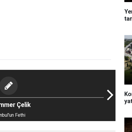
Ye
ta
Ko
yat
mmer Çelik
nbul'un Fethi