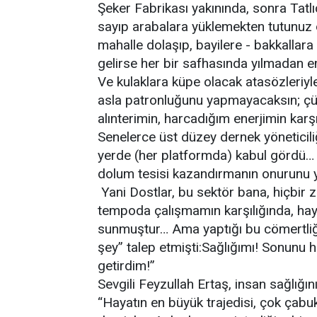
Şeker Fabrikası yakınında, sonra Tatl
sayıp arabalara yüklemekten tutunuz d
mahalle dolaşıp, bayilere - bakkallara
gelirse her bir safhasında yılmadan 
Ve kulaklara küpe olacak atasözleriyle
asla patronluğunu yapmayacaksın; çün
alınterimin, harcadığım enerjimin karş
Senelerce üst düzey dernek yöneticili
yerde (her platformda) kabul gördü…
dolum tesisi kazandırmanın onurunu 
Yani Dostlar, bu sektör bana, hiçbir
tempoda çalışmamın karşılığında, hay
sunmuştur… Ama yaptığı bu cömertliği
şey” talep etmişti:Sağlığımı! Sonunu 
getirdim!”
Sevgili Feyzullah Ertaş, insan sağlığ
“Hayatın en büyük trajedisi, çok çab