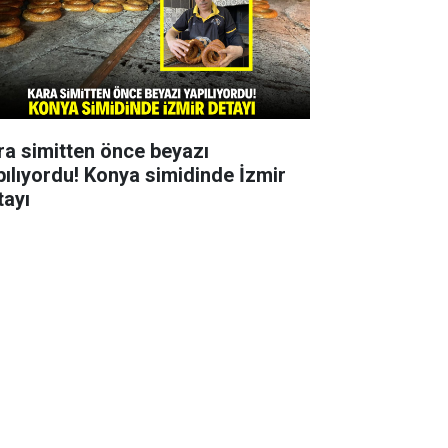
ra simitten önce beyazı
pılıyordu! Konya simidinde İzmir
tayı