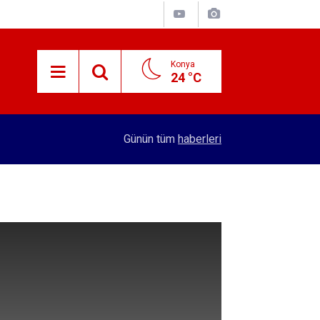
Konya
24 °C
15:59
Konya'nın öncü firması atakta! Yeni yatırıma imza
Günün tüm
haberleri