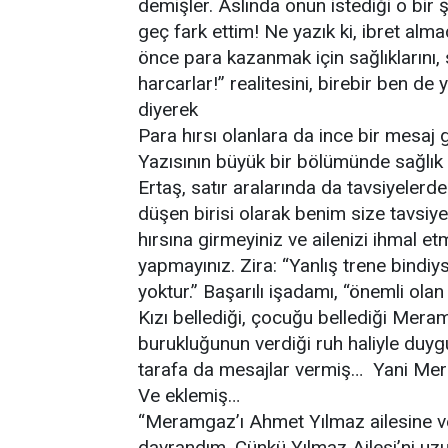
demişler. Aslında onun istediği o bir
geç fark ettim! Ne yazık ki, ibret almad
önce para kazanmak için sağlıklarını, 
harcarlar!” realitesini, birebir ben 
diyerek
Para hırsı olanlara da ince bir mesa
Yazısının büyük bir bölümünde sağlık v
Ertaş, satır aralarında da tavsiyele
düşen birisi olarak benim size tavsiye
hırsına girmeyiniz ve ailenizi ihmal 
yapmayınız. Zira: “Yanlış trene bindi
yoktur.” Başarılı işadamı, “önemli ola
Kızı bellediği, çocuğu bellediği Mera
burukluğunun verdiği ruh haliyle duygu
tarafa da mesajlar vermiş… Yani Mer
Ve eklemiş…
“Meramgaz’ı Ahmet Yılmaz ailesine veri
davrandım. Çünkü Yılmaz Ailesi’ni u