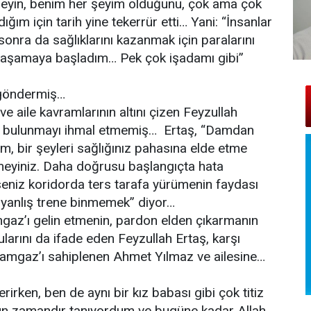
 şeyin, benim her şeyim olduğunu, çok ama çok
ığım için tarih yine tekerrür etti… Yani: “İnsanlar
sonra da sağlıklarını kazanmak için paralarını
de yaşamaya başladım… Pek çok işadamı gibi”
j göndermiş…
e aile kavramlarının altını çizen Feyzullah
rde bulunmayı ihmal etmemiş… Ertaş, “Damdan
m, bir şeyleri sağlığınız pahasına elde etme
etmeyiniz. Daha doğrusu başlangıçta hata
yseniz koridorda ters tarafa yürümenin faydası
n yanlış trene binmemek” diyor…
mgaz’ı gelin etmenin, pardon elden çıkarmanın
larını da ifade eden Feyzullah Ertaş, karşı
amgaz’ı sahiplenen Ahmet Yılmaz ve ailesine…
rken, ben de aynı bir kız babası gibi çok titiz
zun zamandır tanıyordum ve bugüne kadar Allah