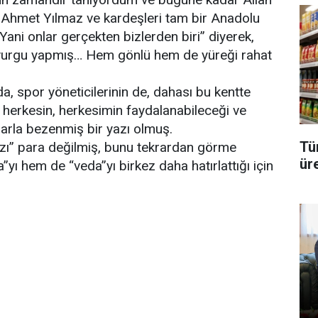
m. Ahmet Yılmaz ve kardeşleri tam bir Anadolu
Yani onlar gerçekten bizlerden biri” diyerek,
vurgu yapmış… Hem gönlü hem de yüreği rahat
a, spor yöneticilerinin de, dahası bu kentte
n herkesin, herkesimin faydalanabileceği ve
tlarla bezenmiş bir yazı olmuş.
Tü
ı” para değilmiş, bunu tekrardan görme
üre
yı hem de “veda”yı birkez daha hatırlattığı için