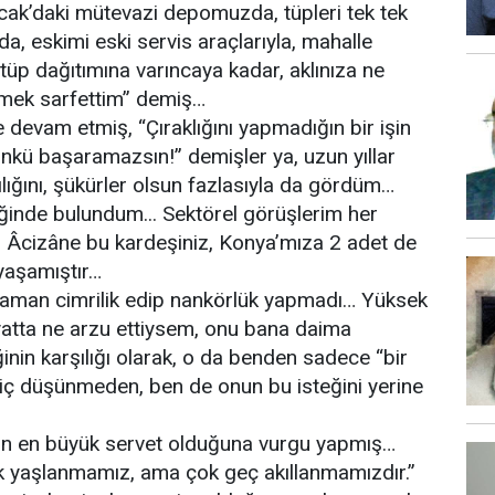
ıcak’daki mütevazi depomuzda, tüpleri tek tek
a, eskimi eski servis araçlarıyla, mahalle
 tüp dağıtımına varıncaya kadar, aklınıza ne
emek sarfettim” demiş…
 devam etmiş, “Çıraklığını yapmadığın bir işin
kü başaramazsın!” demişler ya, uzun yıllar
ılığını, şükürler olsun fazlasıyla da gördüm…
ğinde bulundum... Sektörel görüşlerim her
 Âcizâne bu kardeşiniz, Konya’mıza 2 adet de
yaşamıştır…
 zaman cimrilik edip nankörlük yapmadı… Yüksek
atta ne arzu ettiysem, onu bana daima
nin karşılığı olarak, o da benden sadece “bir
hiç düşünmeden, ben de onun bu isteğini yerine
ının en büyük servet olduğuna vurgu yapmış…
uk yaşlanmamız, ama çok geç akıllanmamızdır.”