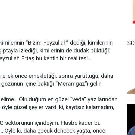
kimilerinin “Bizim Feyzullah” dediği, kimilerinin
SO
 gıptayla izlediği, kimilerinin de dudak büktüğü
zullah Ertaş bu kentin bir realitesi…
rerek önce emeklettiği, sonra yürüttüğü, daha
, gözünün içine baktığı “Meramgaz”ı gelin
çti elime… Okuduğum en güzel “veda” yazılarından
 öyle güzel şeyler vardı ki, kayıtsız kalamadım,
LPG sektörünün içindeyim. Hasbelkader bu
 Öyle ki, daha çocuk denecek yaşta, önce