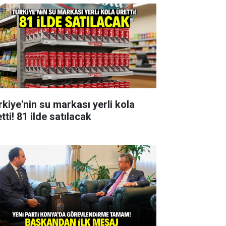
rkiye'nin su markası yerli kola
tti! 81 ilde satılacak