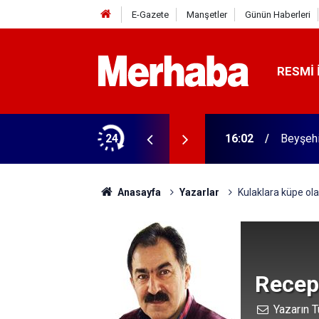
E-Gazete
Manşetler
Günün Haberleri
RESMI 
rme tamam! Başkandan ilk mesaj
24
16:02
Beyşehi
Anasayfa
Yazarlar
Kulaklara küpe ola
Recep
Yazarın T