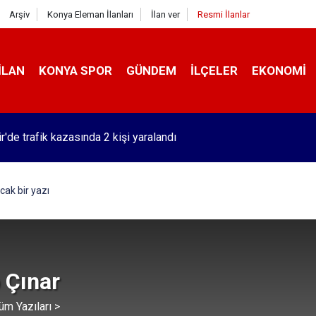
Arşiv
Konya Eleman İlanları
İlan ver
Resmi İlanlar
İLAN
KONYA SPOR
GÜNDEM
İLÇELER
EKONOMI
r'de trafik kazasında 2 kişi yaralandı
cak bir yazı
 Çınar
üm Yazıları >