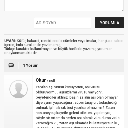
UYARI:
Küfür, hakaret, rencide edici cümleler veya imalar, inançlara saldırı
içeren, imla kuralları ile yazılmamış,
Türkçe karakter kullanılmayan ve büyük harflerle yazılmış yorumlar
onaylanmamaktadır.
1 Yorum
Okur
/ null
Yapilan aşı virüsü kovuyormu, aşı virüsü
öldürüyormu , aşısızlarmı virüsü yayıyor? ,
beyefendiler aklınızı başınıza alın aşı olan olmayan
diye ayrım yapacağına , süper taşıyıcı , bulaştırdığı
bulmak için sık sık test yapılsa olmaz mı,? Zaten
hastaneye şikayetle geleni bile test yapılmıyor,
böyle bir ortamda neden aşı olarak vücuduma virüs
katacağım ki , zaten aşı olsanda bulastıriyorsun ki ,