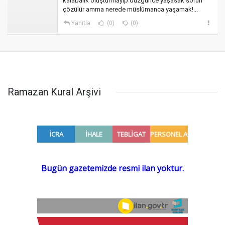
kalabalık oluşturmayıp düzgünce yaşasak sorun
çözülür amma nerede müslümanca yaşamak!...
Yanıtla
(0)
(0)
Ramazan Kural Arşivi