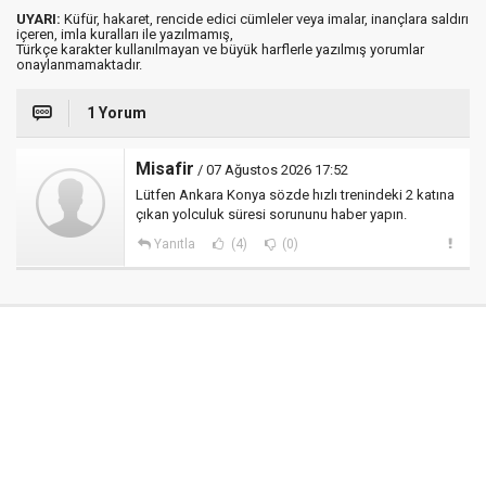
UYARI:
Küfür, hakaret, rencide edici cümleler veya imalar, inançlara saldırı
içeren, imla kuralları ile yazılmamış,
Türkçe karakter kullanılmayan ve büyük harflerle yazılmış yorumlar
onaylanmamaktadır.
1 Yorum
Misafir
/ 07 Ağustos 2026 17:52
Lütfen Ankara Konya sözde hızlı trenindeki 2 katına
çıkan yolculuk süresi sorununu haber yapın.
Yanıtla
(4)
(0)