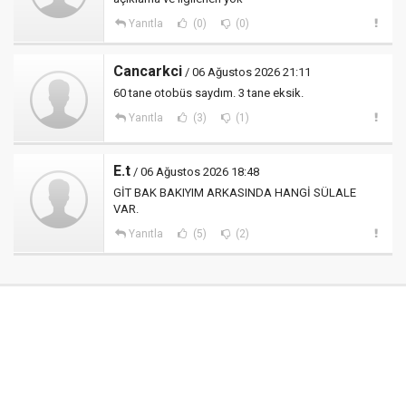
Yanıtla
(0)
(0)
Cancarkci
/ 06 Ağustos 2026 21:11
60 tane otobüs saydım. 3 tane eksik.
Yanıtla
(3)
(1)
E.t
/ 06 Ağustos 2026 18:48
GİT BAK BAKIYIM ARKASINDA HANGİ SÜLALE
VAR.
Yanıtla
(5)
(2)