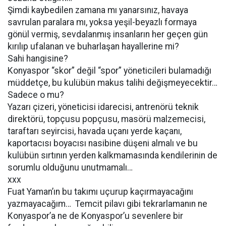
Şimdi kaybedilen zamana mı yanarsınız, havaya
savrulan paralara mı, yoksa yeşil-beyazlı formaya
gönül vermiş, sevdalanmış insanların her geçen gün
kırılıp ufalanan ve buharlaşan hayallerine mi?
Sahi hangisine?
Konyaspor “skor” değil “spor” yöneticileri bulamadığı
müddetçe, bu kulübün makus talihi değişmeyecektir…
Sadece o mu?
Yazarı çizeri, yöneticisi idarecisi, antrenörü teknik
direktörü, topçusu popçusu, masörü malzemecisi,
taraftarı seyircisi, havada uçanı yerde kaçanı,
kaportacısı boyacısı nasibine düşeni almalı ve bu
kulübün sırtının yerden kalkmamasında kendilerinin de
sorumlu olduğunu unutmamalı…
xxx
Fuat Yaman’ın bu takımı uçurup kaçırmayacağını
yazmayacağım… Temcit pilavı gibi tekrarlamanın ne
Konyaspor’a ne de Konyaspor’u sevenlere bir