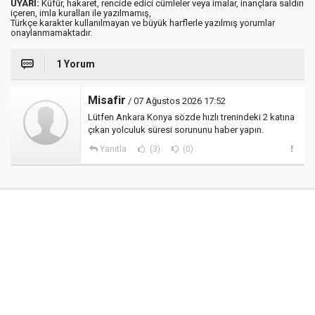
UYARI:
Küfür, hakaret, rencide edici cümleler veya imalar, inançlara saldırı
içeren, imla kuralları ile yazılmamış,
Türkçe karakter kullanılmayan ve büyük harflerle yazılmış yorumlar
onaylanmamaktadır.
1 Yorum
Misafir
/ 07 Ağustos 2026 17:52
Lütfen Ankara Konya sözde hızlı trenindeki 2 katına
çıkan yolculuk süresi sorununu haber yapın.
Yanıtla
(3)
(0)