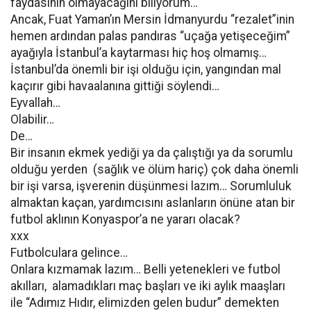
faydasının olmayacağını biliyorum…
Ancak, Fuat Yaman’ın Mersin İdmanyurdu “rezalet”inin
hemen ardından palas pandıras “uçağa yetişeceğim”
ayağıyla İstanbul’a kaytarması hiç hoş olmamış…
İstanbul’da önemli bir işi olduğu için, yangından mal
kaçırır gibi havaalanına gittiği söylendi…
Eyvallah…
Olabilir…
De…
Bir insanın ekmek yediği ya da çalıştığı ya da sorumlu
olduğu yerden (sağlık ve ölüm hariç) çok daha önemli
bir işi varsa, işverenin düşünmesi lazım… Sorumluluk
almaktan kaçan, yardımcısını aslanların önüne atan bir
futbol aklının Konyaspor’a ne yararı olacak?
xxx
Futbolculara gelince…
Onlara kızmamak lazım… Belli yetenekleri ve futbol
akılları, alamadıkları maç başları ve iki aylık maaşları
ile “Adımız Hıdır, elimizden gelen budur” demekten