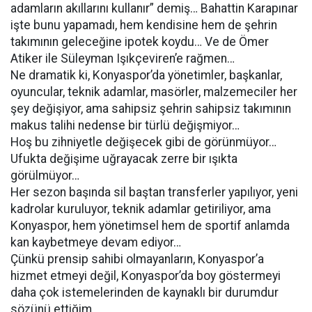
adamların akıllarını kullanır” demiş… Bahattin Karapınar
işte bunu yapamadı, hem kendisine hem de şehrin
takımının geleceğine ipotek koydu… Ve de Ömer
Atiker ile Süleyman Işıkçeviren’e rağmen…
Ne dramatik ki, Konyaspor’da yönetimler, başkanlar,
oyuncular, teknik adamlar, masörler, malzemeciler her
şey değişiyor, ama sahipsiz şehrin sahipsiz takımının
makus talihi nedense bir türlü değişmiyor…
Hoş bu zihniyetle değişecek gibi de görünmüyor…
Ufukta değişime uğrayacak zerre bir ışıkta
görülmüyor…
Her sezon başında sil baştan transferler yapılıyor, yeni
kadrolar kuruluyor, teknik adamlar getiriliyor, ama
Konyaspor, hem yönetimsel hem de sportif anlamda
kan kaybetmeye devam ediyor…
Çünkü prensip sahibi olmayanların, Konyaspor’a
hizmet etmeyi değil, Konyaspor’da boy göstermeyi
daha çok istemelerinden de kaynaklı bir durumdur
sözünü ettiğim…