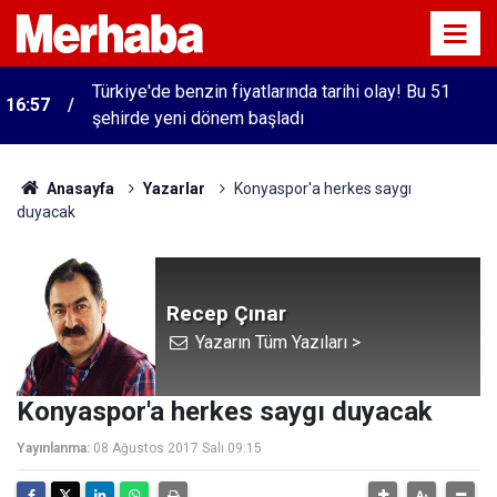
Türkiye'de benzin fiyatlarında tarihi olay! Bu 51
16:57
şehirde yeni dönem başladı
Anasayfa
Yazarlar
Konyaspor'a herkes saygı
duyacak
Recep Çınar
Yazarın Tüm Yazıları >
Konyaspor'a herkes saygı duyacak
Yayınlanma:
08 Ağustos 2017 Salı 09:15