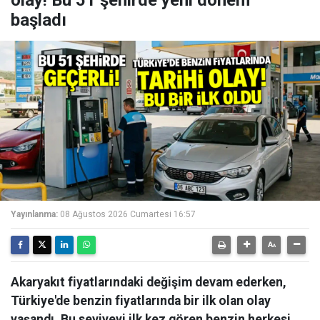
olay! Bu 51 şehirde yeni dönem
başladı
Yayınlanma:
08 Ağustos 2026 Cumartesi 16:57
Akaryakıt fiyatlarındaki değişim devam ederken,
Türkiye'de benzin fiyatlarında bir ilk olan olay
yaşandı. Bu seviyeyi ilk kez gören benzin herkesi