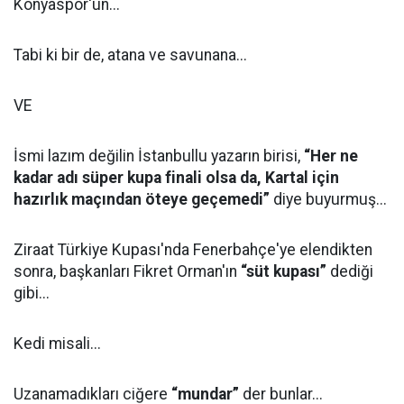
Konyaspor'un...
Tabi ki bir de, atana ve savunana...
VE
İsmi lazım değilin İstanbullu yazarın birisi,
“Her ne
kadar adı süper kupa finali olsa da, Kartal için
hazırlık maçından öteye geçemedi”
diye buyurmuş...
Ziraat Türkiye Kupası'nda Fenerbahçe'ye elendikten
sonra, başkanları Fikret Orman'ın
“süt kupası”
dediği
gibi...
Kedi misali...
Uzanamadıkları ciğere
“mundar”
der bunlar...