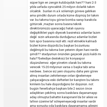
süper ligin en zengin kulübüydük hani?? hani 2-3
yılda uefada oynıcaktık 25 milyon dolarlık takım
olcaktık . bunları m.a.k sölemişti göreve gelirken
ama şimdiki durum ortada küme düşmüş bir takım
var. bu takıma topu görse bomba sanıp karakola
götürcek ,maçtan sonra basına teknik
direktörümüzü uyaracağız hatalı oyuncu
değişiklikleri yaptı diyecek basiretsiz adamlar lazım
değil. sizin arkasında durduğunuz adamlar bizleri
tüm spor basınına rezil etti. rezil etmekle kalmadı
bizleri küme düşürdü.bu başkan bozuntusu
değilmiydi bu takıma ben yeterim diyen hani nerde
şimdi?? stadyumun önünden geçecek yüzü kaldı mı
hala??belediye desteksiz bir konyaspor
düşünülemez. eğer yönetim olarak bu takıma
verecek 15-20 milyonun varsa o başka tabi ama
nerdeee.. bence siz yeni oluşumu daha yeni görev
almış insanları zehirlemeye onları iğnelemeye
çalışacağınıza eski defterleri bir karıştırın bu takımı
kimlerin bu hale düşürdüğünü bir düşünün. not:
bugün fenerbahçe başkanı bile 2 sezon önce
adaylıktan çekilmiş sonra baskılara dayanamayıp
aday olmuştur.bahattin karapınarın'da bir ailesi ve
lafının üzerine laf söleyemeyeceği insanlar vardır
ama sonuçta oda baskılara dayanamamış ailesini