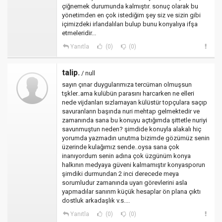
çiğnemek durumunda kalmıştır. sonuç olarak bu
yönetimden en çok istediğim şey siz ve sizin gibi
içimizdeki irlandalıları bulup bunu konyalıya ifşa
etmeleridir...
Yanıtla
(0)
(0)
talip.
/ null
sayın çınar duygularımıza tercüman olmuşsun
tşkler..ama kulübün parasını harcarken ne elleri
nede vijdanları sızlamayan külüstür topçulara saçıp
savuranların başında nuri mehtap gelmektedir ve
zamanında sana bu konuyu açtığımda şittetle nuriyi
savunmuştun neden? şimdide konuyla alakalı hiç
yorumda yazmadın unutma bizimde gözümüz senin
üzerinde kulağımız sende..oysa sana çok
inanıyordum senin adına çok üzgünüm konya
halkının medyaya güveni kalmamıştır konyasporun
şimdiki durmundan 2 inci derecede meya
sorumludur zamanında uyarı görevlerini asla
yapmadılar sanırım küçük hesaplar ön plana çıktı
dostluk arkadaşlık v.s....
Yanıtla
(0)
(0)