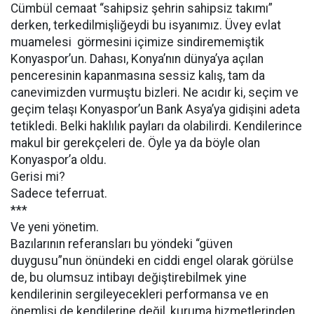
Cümbül cemaat “sahipsiz şehrin sahipsiz takımı”
derken, terkedilmişliğeydi bu isyanımız. Üvey evlat
muamelesi görmesini içimize sindirememiştik
Konyaspor’un. Dahası, Konya’nın dünya’ya açılan
penceresinin kapanmasına sessiz kalış, tam da
canevimizden vurmuştu bizleri. Ne acıdır ki, seçim ve
geçim telaşı Konyaspor’un Bank Asya’ya gidişini adeta
tetikledi. Belki haklılık payları da olabilirdi. Kendilerince
makul bir gerekçeleri de. Öyle ya da böyle olan
Konyaspor’a oldu.
Gerisi mi?
Sadece teferruat.
***
Ve yeni yönetim.
Bazılarının referansları bu yöndeki “güven
duygusu”nun önündeki en ciddi engel olarak görülse
de, bu olumsuz intibayı değiştirebilmek yine
kendilerinin sergileyecekleri performansa ve en
önemlisi de kendilerine değil, kuruma hizmetlerinden