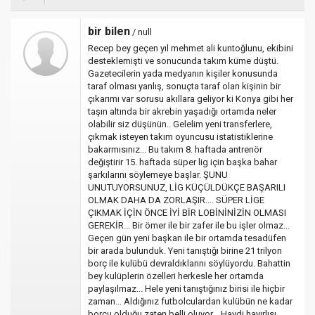
bir bilen
/ null
Recep bey geçen yıl mehmet ali kuntoğlunu, ekibini
desteklemişti ve sonucunda takım küme düştü.
Gazetecilerin yada medyanın kişiler konusunda
taraf olması yanlış, sonuçta taraf olan kişinin bir
çıkarımı var sorusu akıllara geliyor ki Konya gibi her
taşın altında bir akrebin yaşadığı ortamda neler
olabilir siz düşünün.. Gelelim yeni transferlere,
çıkmak isteyen takım oyuncusu istatistiklerine
bakarmısınız... Bu takım 8. haftada antrenör
değiştirir 15. haftada süper lig için başka bahar
şarkılarını söylemeye başlar. ŞUNU
UNUTUYORSUNUZ, LİG KÜÇÜLDÜKÇE BAŞARILI
OLMAK DAHA DA ZORLAŞIR.... SÜPER LİGE
ÇIKMAK İÇİN ÖNCE İYİ BİR LOBİNİNİZİN OLMASI
GEREKİR... Bir ömer ile bir zafer ile bu işler olmaz...
Geçen gün yeni başkan ile bir ortamda tesadüfen
bir arada bulunduk. Yeni tanıştığı birine 21 trilyon
borç ile kulübü devraldıklarını söylüyordu. Bahattin
bey kulüplerin özelleri herkesle her ortamda
paylaşılmaz... Hele yeni tanıştığınız birisi ile hiçbir
zaman... Aldığınız futbolculardan kulübün ne kadar
borcu olduğu zaten belli oluyor,,, Haydi hayırlısı