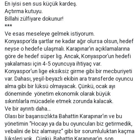
En iyisi sen sus küçük kardeş.
Açtırma kutuyu.
Billahi zülfiyare dokunur!
***
Ve esas meseleye gelmek istiyorum.
Konyaspor’da şartlar ne kadar ağır olursa olsun, hedef
neyse o hedefe ulaşmalı. Karapınar’ın açıklamalarına
göre de hedef süper lig. Ancak, Konyaspor’un hedefi
yakalaması için 4-5 oyuncuya ihtiyaç var.
Konyaspor’un lige eksiksiz girme gibi bir mecburiyeti
var. Dahası, yeşil-beyazlı ekibin ara transferde oyuncu
alma gibi bir lüksü olmayacak. Çünkü, ocak ayı
döneminde yönetim ekonomik olarak büyük
sıkıntılarla mücadele etmek zorunda kalacak.
Ve bir ayrıntı daha…
Olası bir başarısızlıkta Bahattin Karapınar’ın ve bu
yönetimin “Hocayı ya da bu oyuncuları biz getirmedik,
vebalini de biz alamayız” gibi bir sorumluluktan kaçma
lüksleri yok. Çünkü, Bahattin Karapınar’ın, son