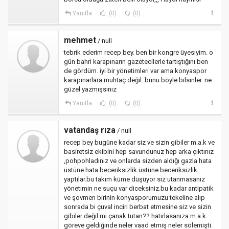
Yanıtla
(0)
(0)
mehmet
/ null
tebrik ederim recep bey. ben bir kongre üyesiyim. o
gün bahri karapınarın gazetecilerle tartıştığını ben
de gördüm. iyi bir yönetimleri var ama konyaspor
karapınarlara muhtaç değil. bunu böyle bilsinler. ne
güzel yazmışsınız
Yanıtla
(0)
(0)
vatandaş rıza
/ null
recep bey bugüne kadar siz ve sizin gibiler m.a.k ve
basiretsiz ekibini hep savundunuz hep arka çıktınız
,pohpohladınız ve onlarda sizden aldığı gazla hata
üstüne hata beceriksizlik üstüne beceriksizlik
yaptılar.bu takım küme düşüyor siz utanmasanız
yönetimin ne suçu var diceksiniz.bu kadar antipatik
ve şovmen birinin konyasporumuzu tekeline alıp
sonrada bi çuval inciri berbat etmesine siz ve sizin
gibiler değil mi çanak tutan?? hatırlasanıza m.a.k
göreve geldiğinde neler vaad etmiş neler sölemişti.