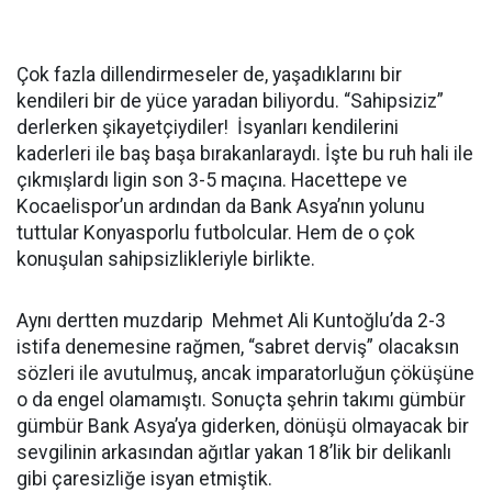
Çok fazla dillendirmeseler de, yaşadıklarını bir
kendileri bir de yüce yaradan biliyordu. “Sahipsiziz”
derlerken şikayetçiydiler! İsyanları kendilerini
kaderleri ile baş başa bırakanlaraydı. İşte bu ruh hali ile
çıkmışlardı ligin son 3-5 maçına. Hacettepe ve
Kocaelispor’un ardından da Bank Asya’nın yolunu
tuttular Konyasporlu futbolcular. Hem de o çok
konuşulan sahipsizlikleriyle birlikte.
Aynı dertten muzdarip Mehmet Ali Kuntoğlu’da 2-3
istifa denemesine rağmen, “sabret derviş” olacaksın
sözleri ile avutulmuş, ancak imparatorluğun çöküşüne
o da engel olamamıştı. Sonuçta şehrin takımı gümbür
gümbür Bank Asya’ya giderken, dönüşü olmayacak bir
sevgilinin arkasından ağıtlar yakan 18’lik bir delikanlı
gibi çaresizliğe isyan etmiştik.