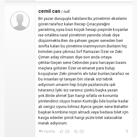
cemil can
/ null
Bir yazar duruşuyla hatırlanır.Bu yönetimin eksilerini
gören tarafsız kalan Recep Çınar,yüreğini
yansıtmış,oysa bazı küçük hesap peşinde koşanlar
ise ortalıkta nasıl yönetimin yanında olsak diye
düşünmekte.Ben de şahsen geçen seneden beri
sınıfta kalan bu yönetime inanmıyorum.Bunların hiç
birinden para çıkmaz.Sırf Ramazan Özer ve Zeki
Çimen aday olmasın diye son anda ortaya
çıktılar.Geçen sene Cebinden para harcayan basını
maçlara götüren Özer ve emanet para bulup
koşuşturan Zeki çimen'in ahı tutar bunları,tarafsız ve
bu insanları iyi tanıyan biri olarak sizi tebrik
ediyorum umarım hep böyle yazılarınızla ışık
tutarsınız.İyiki siz varsınız çünkü başka yazan
yok.Birde ahmet Şan hangi sıfatla ve konumla
yönlendirici oluyor.İnanın Kuntoğlu bile bunlar kadar
ali cengiz oyunu bilmez.Ayrıca geçen sene Bahattin
başkan kombine niçin almadı.veya bedava bilet için
kavga edenler şimdi hangi yüzle bilet satacaklar
merak ediyorum.
Yanıtla
(0)
(0)