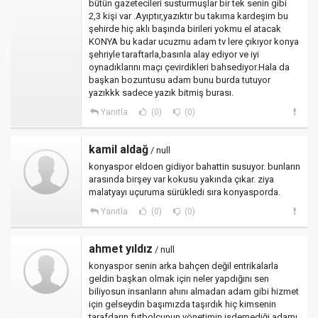
bütün gazetecileri susturmuşlar bir tek senin gibi
2,3 kişi var .Ayıptır,yazıktır bu takıma kardeşim bu
şehirde hiç aklı başında birileri yokmu el atacak
KONYA bu kadar ucuzmu adam tv lere çıkıyor konya
şehriyle taraftarla,basınla alay ediyor ve iyi
oynadıklarını maçı çevirdikleri bahsediyor.Hala da
başkan bozuntusu adam bunu burda tutuyor
yazıkkk sadece yazık bitmiş burası.
Yanıtla
(0)
(0)
kamil aldağ
/ null
konyaspor eldoen gidiyor bahattin susuyor. bunların
arasında birşey var kokusu yakında çıkar. ziya
malatyayı uçuruma sürükledi sıra konyasporda.
Yanıtla
(0)
(0)
ahmet yıldız
/ null
konyaspor senin arka bahçen değil entrikalarla
geldin başkan olmak için neler yapdığını sen
biliyosun insanların ahını almadan adam gibi hizmet
için gelseydin başımızda taşırdık hiç kimsenin
tarafdarın futbolcunun yönetimin isdemediği adamı