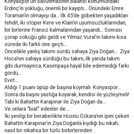
Konyaspor’un savunmasının balansı konumundaki
Erdinç’in yokluğu, önemli bir kayıptı… Önündeki Emre
Toraman’ın olmayışı da… İlk 45’de göbekten yaşadıkları
tehdit, iki stoper Kere ve Klain’in uyumsuzluklarından,
bir birlerine Fransız kalmalarından yaşandı… Sonrası
çorap söküğü gibi geldi ve Yılmaz Vural’ın takımı kısa
sürede iki farklı öne geçti…
Öncelikle yanlış takımı sürdü sahaya Ziya Doğan… Ziya
Hoca’nın sahaya sürdüğü bu takım, ilk yarıda takım
gibi durmayınca, Kasımpaşa hayal bile edemediği farkı
gördü…
Evet…
Aldığı 1 puanı öpüp de başına koymalı Konyaspor…
Sonra da başını yastığa koyarak, kendisi ile yüzleşmeli!
Tabi ki Bahattin Karapınar ile Ziya Doğan da…
Ve onlara “biat” edenler de…
İki yenilgi bir beraberlikte Hüsnü Özkara’nın ipini çeken
Bahattin Karapınar’ın Ziya Doğanla kıydığı bu nikah,
nasıl bir nikahsa bir türlü birbirlerinden