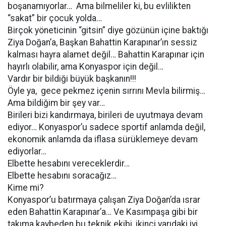
boşanamıyorlar… Ama bilmeliler ki, bu evlilikten
“sakat” bir çocuk yolda…
Birçok yöneticinin “gitsin” diye gözünün içine baktığı
Ziya Doğan’a, Başkan Bahattin Karapınar’ın sessiz
kalması hayra alamet değil… Bahattin Karapınar için
hayırlı olabilir, ama Konyaspor için değil…
Vardır bir bildiği büyük başkanın!!!
Öyle ya, gece pekmez içenin sırrını Mevla bilirmiş…
Ama bildiğim bir şey var…
Birileri bizi kandırmaya, birileri de uyutmaya devam
ediyor… Konyaspor’u sadece sportif anlamda değil,
ekonomik anlamda da iflasa sürüklemeye devam
ediyorlar…
Elbette hesabını vereceklerdir…
Elbette hesabını soracağız…
Kime mi?
Konyaspor’u batırmaya çalışan Ziya Doğan’da ısrar
eden Bahattin Karapınar’a… Ve Kasımpaşa gibi bir
takıma kaybeden bu teknik ekibi, ikinci yarıdaki iyi