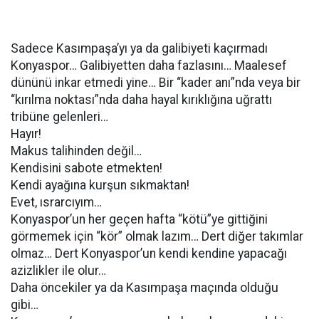
Sadece Kasımpaşa’yı ya da galibiyeti kaçırmadı
Konyaspor… Galibiyetten daha fazlasını… Maalesef
dününü inkar etmedi yine… Bir “kader anı”nda veya bir
“kırılma noktası”nda daha hayal kırıklığına uğrattı
tribüne gelenleri…
Hayır!
Makus talihinden değil…
Kendisini sabote etmekten!
Kendi ayağına kurşun sıkmaktan!
Evet, ısrarcıyım…
Konyaspor’un her geçen hafta “kötü”ye gittiğini
görmemek için “kör” olmak lazım… Dert diğer takımlar
olmaz… Dert Konyaspor’un kendi kendine yapacağı
azizlikler ile olur…
Daha öncekiler ya da Kasımpaşa maçında olduğu
gibi…