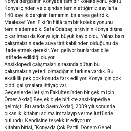
Konya dergisinin Konya’da tam bir koleksiyonu yoktu.
Konya içinden ve dışından temin ettiğimiz sayılarla
140 sayılık derginin tamamını bir araya getirdik.
Maalesef Yeni Fikir’in hâlâ tam bir koleksiyonunu
temin edemedik. Safa Odabaşı arşivinin Konya dışına
çıkarılması da Konya için büyük kayıp oldu. Yalnız bazı
çalışmaların sade suya tirit kabilinden olduğunu da
ifade etmek gerekir. Yeri geliyor bunlardan bile
istifade edildiği oluyor.
Ansiklopedi çalışmaları sırasında bütün bu
çalışmaların yeterli olmadığının farkına vardık. Bu
eksiklik pek çok konuda fark ediliyor. Konya için çok
ciddi çalışmalara ihtiyaç var.
Geçenlerde İletişim Fakültesi’nden bir çekim için
Ömer Akdağ Bey, ekibiyle birlikte ansiklopediye
gelmişti. Bu arada Sayın Akdağ, 2009 yılı sonunda
çıkan iki kitabını adıma imzalayıp verme lütfünde
bulundu. Kendisine teşekkür ediyorum.
Kitabın birisi, “Konya’da Çok Partili Dönem Genel