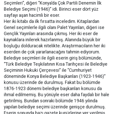
Seçimleri”, diğeri “Konya’da Çok Partili Denemin İlk
Belediye Seçimi (1946)” idi. Birinci eser dört yüz
sayfayı aşan hacimli bir eser.
Her iki kitabı da ilk fırsatta inceledim. Kitaplardan
Genel seçimlerle ilgili olanı Palet Yayınları, diğeri ise
Gençlik Yayınları arasında çıkmış. Her iki eser de
kaynaklara inilerek hazırlanmış. Alanında büyük bir
boşluğu dolduracak nitelikte. Araştırmacıların her iki
eserden de çok yararlanacağını tahmin ediyorum.
Belediye seçimleri ile ilgili eserin giriş bölümünde,
“Türk Belediye Teşkilatının Kısa Tarihçesi ile Belediye
Seçiminin Hukuki Çerçevesi” ile “Cumhuriyet
döneminde Konya Belediye Başkanları (1923-1946)”
konusu üzerinde de durulmuş. Fakat bu bölümde
1876-1923 dönemi belediye başkanları konusu da
ihmal edilmemiş. Bu yönüyle eser daha faydalı bir hale
getirilmiş. Bundan sonraki bölümde 1946 yılında
yapılan belediye seçimi üzerinde genişçe durulmuş.
Eserin sonunda bazı gazete kupürlerine yer verilmiş.