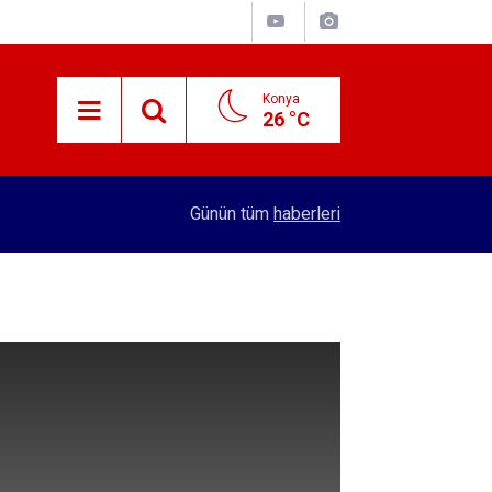
Konya
26 °C
15:38
Konyalı patron 70 bin TL maaşla personel arıyor!
Günün tüm
haberleri