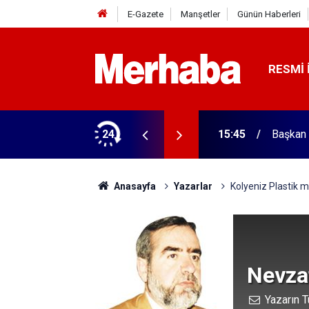
E-Gazete
Manşetler
Günün Haberleri
RESMI 
ğitim Kampüsü'ne ziyaret
24
15:45
Başkan 
Anasayfa
Yazarlar
Kolyeniz Plastik mi
Nevzat
Yazarın T