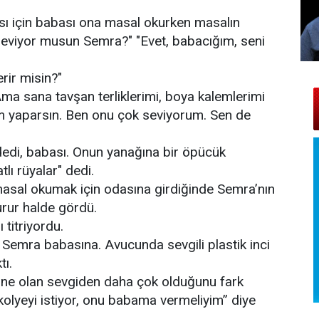
sı için babası ona masal okurken masalın
 seviyor musun Semra?" "Evet, babacığım, seni
rir misin?"
ma sana tavşan terliklerimi, boya kalemlerimi
sim yaparsın. Ben onu çok seviyorum. Sen de
 dedi, babası. Onun yanağına bir öpücük
tlı rüyalar" dedi.
asal okumak için odasına girdiğinde Semra’nın
rur halde gördü.
titriyordu.
, Semra babasına. Avucunda sevgili plastik inci
tı.
ine olan sevgiden daha çok olduğunu fark
yeyi istiyor, onu babama vermeliyim” diye