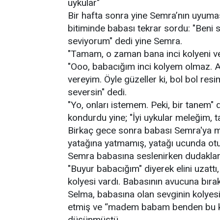
uykular"
Bir hafta sonra yine Semra’nın uyuma
bitiminde babası tekrar sordu: "Beni
seviyorum" dedi yine Semra.
"Tamam, o zaman bana inci kolyeni ve
"Ooo, babacığım inci kolyem olmaz. A
vereyim. Öyle güzeller ki, bol bol re
seversin" dedi.
"Yo, onları istemem. Peki, bir tanem"
kondurdu yine; "İyi uykular meleğim, ta
Birkaç gece sonra babası Semra'ya m
yatağına yatmamış, yatağı ucunda otu
Semra babasına seslenirken dudakları 
"Buyur babacığım" diyerek elini uzattı
kolyesi vardı. Babasının avucuna bırak
Selma, babasına olan sevginin kolyes
etmiş ve “madem babam benden bu kol
düşünmüştü.