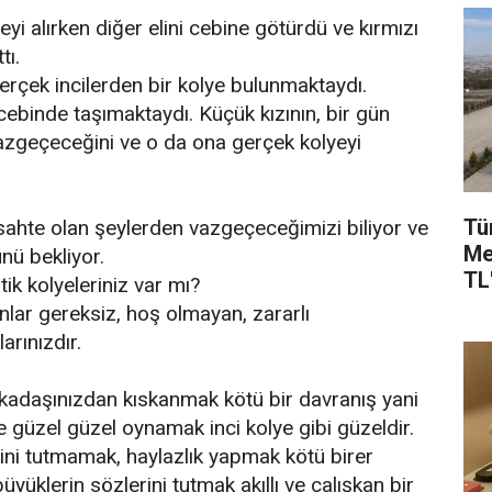
yeyi alırken diğer elini cebine götürdü ve kırmızı
tı.
erçek incilerden bir kolye bulunmaktaydı.
cebinde taşımaktaydı. Küçük kızının, bir gün
azgeçeceğini ve o da ona gerçek kolyeyi
Tü
sahte olan şeylerden vazgeçeceğimizi biliyor ve
Me
nü bekliyor.
TL'
ik kolyeleriniz var mı?
nlar gereksiz, hoş olmayan, zararlı
larınızdır.
arkadaşınızdan kıskanmak kötü bir davranış yani
te güzel güzel oynamak inci kolye gibi güzeldir.
ini tutmamak, haylazlık yapmak kötü birer
üyüklerin sözlerini tutmak akıllı ve çalışkan bir