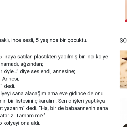
lı, ince sesli, 5 yaşında bir çocuktu.
SO
 liraya satılan plastikten yapılmış bir inci kolye
yanamadı, ağzından;
 öyle...” diye seslendi, annesine;
. Annesi;
” dedi.
lyeyi sana alacağım ama eve gidince de onu
n bir listesini çıkaralım. Sen o işleri yaptıkça
ret yazarım” dedi. “Ha, bir de babaannenin sana
katarız. Tamam mı?"
o kolyeyi ona aldı.