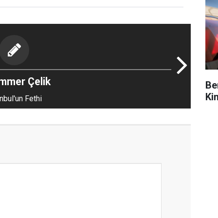
mmer Çelik
Be
Ki
nbul'un Fethi