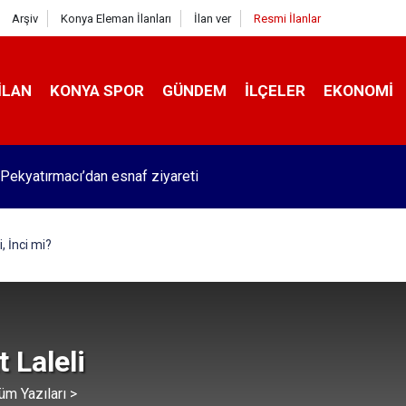
Arşiv
Konya Eleman İlanları
İlan ver
Resmi İlanlar
İLAN
KONYA SPOR
GÜNDEM
İLÇELER
EKONOMI
Pekyatırmacı’dan esnaf ziyareti
, İnci mi?
 Laleli
üm Yazıları >