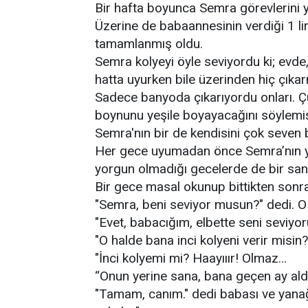
Bir hafta boyunca Semra görevlerini ye
Üzerine de babaannesinin verdiği 1 lir
tamamlanmış oldu.
Semra kolyeyi öyle seviyordu ki; evde,
hatta uyurken bile üzerinden hiç çıka
Sadece banyoda çıkarıyordu onları. 
boynunu yeşile boyayacağını söylemiş
Semra'nın bir de kendisini çok seven b
Her gece uyumadan önce Semra’nın yata
yorgun olmadığı gecelerde de bir sa
Bir gece masal okunup bittikten sonra
"Semra, beni seviyor musun?" dedi. O
"Evet, babacığım, elbette seni seviyo
"O halde bana inci kolyeni verir misin
"İnci kolyemi mi? Haayııır! Olmaz…
“Onun yerine sana, bana geçen ay a
"Tamam, canım." dedi babası ve yanağ