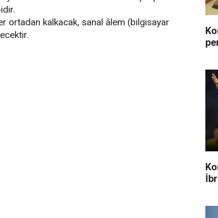
dir.
er ortadan kalkacak, sanal âlem (bilgisayar
Ko
ecektir.
pe
Ko
İb