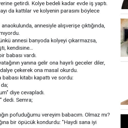
rine getirdi. Kolye bedeli kadar evde iş yaptı.
ayı da kattılar ve kolyenin parasını böylece
 anaokulunda, annesiyle alışverişe çıktığında,
rmıyordu.
Çünkü annesi banyoda kolyeyi çıkarmazsa,
ti, kendisine…
ir babası vardı.
ğının yanına gelir ona hayırlı geceler diler,
ndalye çekerek ona masal okurdu.
 babası kitabı kapattı ve sordu:
 da;
rum" diye cevapladı.
?" dedi. Semra;
ldığın pofuduğumu vereyim babacım. Olmaz mı?
ına bir öpücük kondurdu: "Haydi sana iyi