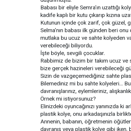
Babası bir eliyle Semra’ın uzattığı kol
kadife kaplı bir kutu çıkarıp kızına uzat
Kutunun içinde çok zarif, çok güzel, g
Selma’nın babası ilk günden beri onu 
mutlaka bu ucuz ve sahte kolyeden v
verebileceği biliyordu.
İşte böyle, sevgili çocuklar.
Rabbimiz de bizim bir takım ucuz ve 
bize gerçek hazineleri verebileceği gü
Sizin de vazgeçemediğiniz sahte plast
Bilemediniz mi bu sahte kolyeleri… Bu
davranışlarınız, eylemleriniz, alışkanlık
Örnek mi istiyorsunuz?
Elinizdeki oyuncağınızı yanınızda ki 
plastik kolye, onu arkadaşınızla birlik
Annenin, babanın, öğretmenin öğütler
davranış veya plastik kolye gibi iken, b