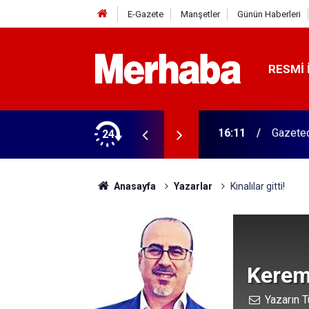
E-Gazete
Manşetler
Günün Haberleri
RESMI 
ğitim Kampüsü'ne ziyaret
24
15:45
Başkan 
Anasayfa
Yazarlar
Kınalılar gitti!
Kerem
Yazarın T