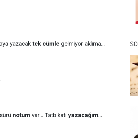
raya yazacak
tek cümle
gelmiyor aklıma…
SO
…
 sürü
notum
var… Tatbikatı
yazacağım
…