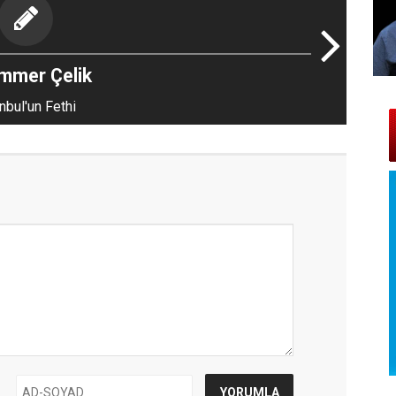
mmer Çelik
nbul'un Fethi