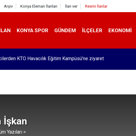
Arşiv
Konya Eleman İlanları
İlan ver
Resmi İlanlar
İLAN
KONYA SPOR
GÜNDEM
İLÇELER
EKONOMI
Pekyatırmacı’dan esnaf ziyareti
 İşkan
üm Yazıları >