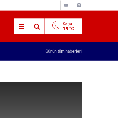
Konya
19 °C
15:38
Konyalı patron 70 bin TL maaşla personel arıyor!
Günün tüm
haberleri