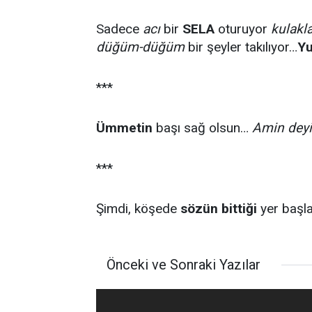
Sadece
acı
bir
SELA
oturuyor
kulakl
düğüm-düğüm
bir şeyler takılıyor…
Y
***
Ümmetin
başı sağ olsun…
Amin dey
***
Şimdi, köşede
sözün bittiği
yer başl
Önceki ve Sonraki Yazılar