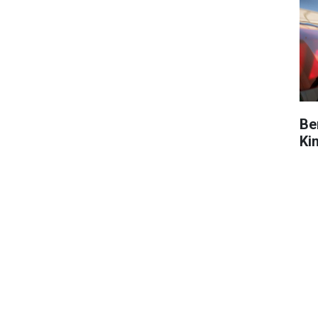
Be
Ki