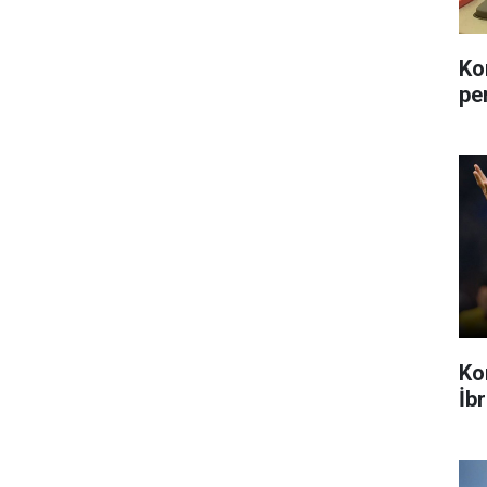
Ko
pe
Ko
İb