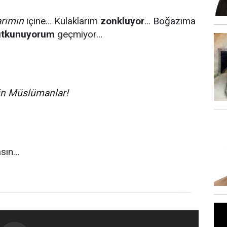
arımın
içine… Kulaklarım
zonkluyor
… Boğazıma
utkunuyorum
geçmiyor…
in Müslümanlar!
asın…