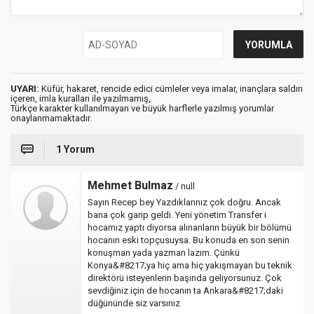
UYARI:
Küfür, hakaret, rencide edici cümleler veya imalar, inançlara saldırı
içeren, imla kuralları ile yazılmamış,
Türkçe karakter kullanılmayan ve büyük harflerle yazılmış yorumlar
onaylanmamaktadır.
1 Yorum
Mehmet Bulmaz
/ null
Sayın Recep bey Yazdıklarınız çok doğru. Ancak
bana çok garip geldi. Yeni yönetim Transfer i
hocamız yaptı diyorsa alınanların büyük bir bölümü
hocanın eski topçusuysa. Bu konuda en son senin
konuşman yada yazman lazım. Çünkü
Konya&#8217;ya hiç ama hiç yakışmayan bu teknik
direktörü isteyenlerin başında geliyorsunuz. Çok
sevdiğiniz için de hocanın ta Ankara&#8217;daki
düğününde siz varsınız