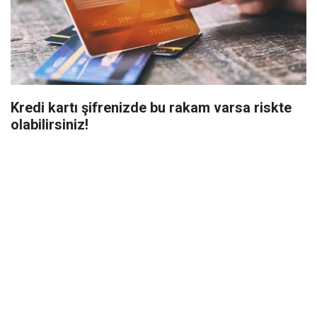
Kredi kartı şifrenizde bu rakam varsa riskte
olabilirsiniz!