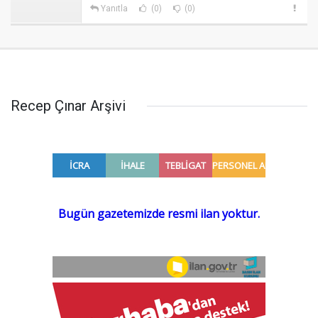
Yanıtla
(0)
(0)
Recep Çınar Arşivi