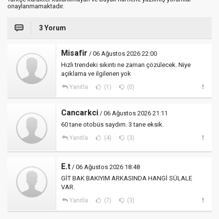
onaylanmamaktadır.
3 Yorum
Misafir
/ 06 Ağustos 2026 22:00
Hızlı trendeki sıkıntı ne zaman çözülecek. Niye
açıklama ve ilgilenen yok
Yanıtla
(1)
(0)
Cancarkci
/ 06 Ağustos 2026 21:11
60 tane otobüs saydım. 3 tane eksik.
Yanıtla
(4)
(3)
E.t
/ 06 Ağustos 2026 18:48
GİT BAK BAKIYIM ARKASINDA HANGİ SÜLALE
VAR.
Yanıtla
(7)
(3)